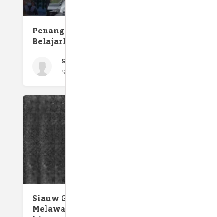
Bersat
Penanganan Corona, Jakarta
Kalahk
Belajarlah dari Surabaya!
Sony Kusumo
Selasa 31 Mar, 2020
Mengen
Sang M
Siauw Giok Tjhan, Tak Henti
Keturu
Melawan Diskriminasi