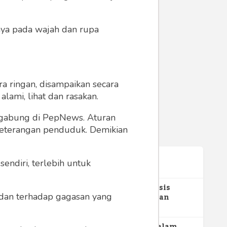
anya pada wajah dan rupa
a ringan, disampaikan secara
lami, lihat dan rasakan.
rja
ergabung di PepNews. Aturan
i di
 keterangan penduduk. Demikian
endiri, terlebih untuk
Terpopuler
1
Gerakan Sehat Berbasis
a dan terhadap gagasan yang
Pesantren: Pengabdian
Masyarakat Prodi Spesialis
352
Keperawatan Medikal Bedah
UNIMUS di Pondok Pesantren