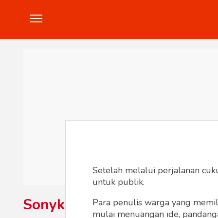
Politik
Konstitusi
Hankam
In
Setelah melalui perjalanan cuk
untuk publik.
Sonykusumo
Para penulis warga yang memili
mulai menuangan ide, pandangan,