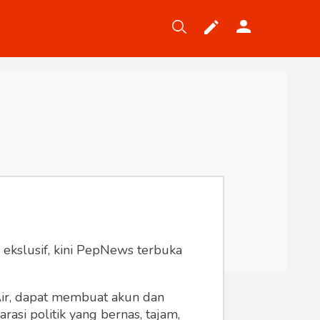
Tekno
Gaya
Wisata
Wanita
 ekslusif, kini PepNews terbuka
 Air, dapat membuat akun dan
asi politik yang bernas, tajam,