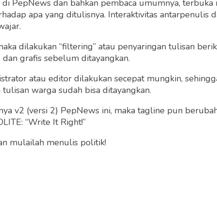
ng di PepNews dan bahkan pembaca umumnya, terbuka
dap apa yang ditulisnya. Interaktivitas antarpenulis
wajar.
 maka dilakukan “filtering” atau penyaringan tulisan ber
n Covid-19 Agar
o dan grafis sebelum ditayangkan.
sia Keluar sebagai
ang
strator atau editor dilakukan secepat mungkin, sehin
tulisan warga sudah bisa ditayangkan.
Sony Kusumo
Jumat 8 May, 2020
a v2 (versi 2) PepNews ini, maka tagline pun berubah
ITE: “Write It Right!”
 mulailah menulis politik!
Dinamika Obat Covid-1
Dunia
Sony Kusumo
Sabtu 18 Apr, 2020