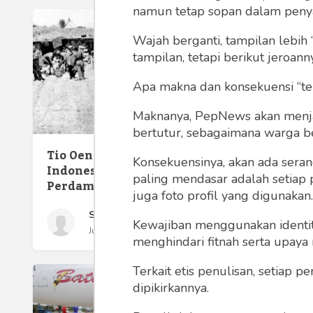
namun tetap sopan dalam peny
Wajah berganti, tampilan lebih 
tampilan, tetapi berikut jeroann
Apa makna dan konsekuensi “te
Maknanya, PepNews akan menjadi
bertutur, sebagaimana warga ber
New No
Tio Oen Bik, Tionghoa
Baru B
Konsekuensinya, akan ada seran
Indonesia yang Jadi Sosok
Indone
paling mendasar adalah setiap 
Perdamaian Dunia
juga foto profil yang digunakan.
Sony Kusumo
Kewajiban menggunakan identitas
Jumat 11 Sep, 2020
menghindari fitnah serta upaya
Terkait etis penulisan, setiap
dipikirkannya.