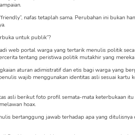
ampaian.
“friendly”, nafas tetaplah sama. Perubahan ini bukan h
ya.
rbuka untuk publik”?
 web portal warga yang tertarik menulis politik secar
cerita tentang peristiwa politik mutakhir yang mereka a
Polemik Kebijakan Ke
rmal dan Harapan
Saat Pandemi dan
agi Ekomoni
gkaian aturan adimistratif dan etis bagi warga yang b
Menyingkap Konspiras
sia
penulis wajib menggunakan identitas asli sesuai kartu
Baliknya
Sony Kusumo
Sony Kusumo
 asli berikut foto profil semata-mata keterbukaan itu s
Rabu 17 Jun, 2020
Minggu 31 May, 2020
 melawan hoax.
 penulis bertanggung jawab terhadap apa yang ditulisny