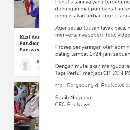
Penulis lainnya yang tergabu
dukungan maupun bantahan terha
penulis akan terbangun secara 
Agar setiap tulisan layak baca,
Melawa
menyertainya seperti foto, vide
Kini dan Nanti, Pasca
Indone
Pandemi Corona di Dunia
Pemen
Proses penyaringan oleh admini
Pariwisata
paling lambat 1x24 jam sebuah 
Sony Kusumo
Dengan mulai akan mengudarany
Selasa 28 Apr, 2020
Tapi Perlu” menjadi CITIZEN POL
Mari Bergabung di PepNews dan
Pepih Nugraha,
CEO PepNews