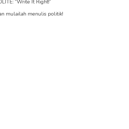
ITE: “Write It Right!”
 mulailah menulis politik!
di momok bagi dunia. Bagaimana tidak, kecemasan
da aspek kesehatan.
ai aspek krusial di banyak negara. Ya, salah satunya
g diprediksi telah mengalami kerugian lebih besar
h investor berbondong-bondong melepas saham.
 mentah dunia anjlok hingga 20% dan Indeks Harga