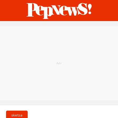
ternasional
Bisnis
Humaniora
Sketsa
sketsa