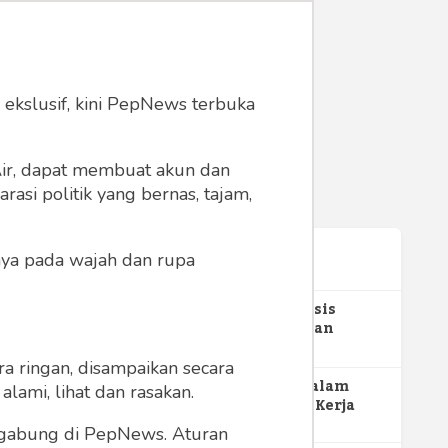
 ekslusif, kini PepNews terbuka
 Air, dapat membuat akun dan
asi politik yang bernas, tajam,
anya pada wajah dan rupa
Terpopuler
1
Gerakan Sehat Berbasis
Pesantren: Pengabdian
Masyarakat Prodi Spesialis
352
Keperawatan Medikal Bedah
a ringan, disampaikan secara
UNIMUS di Pondok Pesantren
2
MBG dan Perannya dalam
lami, lihat dan rasakan.
Putra UNIMUS Semarang
Perluasan Lapangan Kerja
274
ergabung di PepNews. Aturan