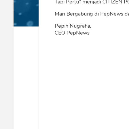
Tapi Perlu” menjadi CITIZEN POL
Mari Bergabung di PepNews dan
Pepih Nugraha,
Gejolak Ekonomi di Balik Virus Corona. (Sony Kusumo)
CEO PepNews
Pandemik virus corona seakan menja
berbagai pihak tak hanya terpaku pa
Virus corona juga menginfeksi berbag
adalah aspek perekonomian dunia yan
dibanding perang dingin AS - China.
Beberapa dampak diantaranya adala
Hal ini mengakibatkan harga minyak
Saham Gabungan (IHSG) terpuruk.