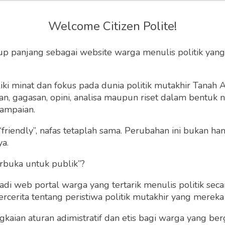
nomi di Balik Virus
Welcome Citizen Polite!
Corona
up panjang sebagai website warga menulis politik yang
iupayakan adalah mengoptimalkan biaya APBN dan
ki minat dan fokus pada dunia politik mutakhir Tanah
rumen untuk menjaga daya beli masyarakat.
 gagasan, opini, analisa maupun riset dalam bentuk nar
ampaian.
 20 Maret 2020 | 15:55 WIB
0
358
“friendly”, nafas tetaplah sama. Perubahan ini bukan h
ya.
rbuka untuk publik”?
 web portal warga yang tertarik menulis politik secar
cerita tentang peristiwa politik mutakhir yang mereka a
gkaian aturan adimistratif dan etis bagi warga yang b