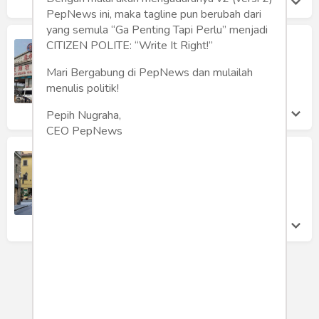
PepNews ini, maka tagline pun berubah dari
yang semula “Ga Penting Tapi Perlu” menjadi
Transaksi Virus
CITIZEN POLITE: “Write It Right!”
Dahlan Iskan
Mari Bergabung di PepNews dan mulailah
Jumat 26 Jun, 2020
menulis politik!
Pepih Nugraha,
CEO PepNews
Bersama Melukis Wajah Dunia
Trias Kuncahyono
Kamis 25 Jun, 2020
LOAD MORE