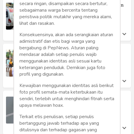
secara ringan, disampaikan secara bertutur,
Mewaspadai Klaster Baru Penyebaran
sebagaimana warga bercerita tentang
Covid-19
peristiwa politik mutakhir yang mereka alami,
Rusdil Fikri
lihat dan rasakan.
Kamis 16 Jul, 2020
Konsekuensinya, akan ada serangkaian aturan
adimistratif dan etis bagi warga yang
bergabung di PepNews. Aturan paling
Penularan Covid-19 Masih Tinggi
mendasar adalah setiap penulis wajib
Rusdil Fikri
menggunakan identitas asli sesuai kartu
Senin 13 Jul, 2020
keterangan penduduk. Demikian juga foto
profil yang digunakan.
Kewajiban menggunakan identitas asli berikut
foto profil semata-mata keterbukaan itu
Rapid Test
sendiri, terlebih untuk menghindari fitnah serta
upaya melawan hoax.
Dahlan Iskan
Kamis 9 Jul, 2020
Terkait etis penulisan, setiap penulis
bertanggung jawab terhadap apa yang
ditulisnya dan terhadap gagasan yang