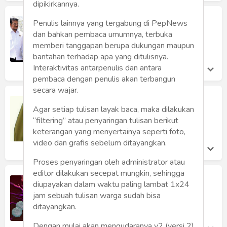
dipikirkannya.
Carut Marut Kabinet Jokowi
Penulis lainnya yang tergabung di PepNews
Andi Setiono Mangoenprasodjo
dan bahkan pembaca umumnya, terbuka
Kamis 9 Jul, 2020
memberi tanggapan berupa dukungan maupun
bantahan terhadap apa yang ditulisnya.
Interaktivitas antarpenulis dan antara
pembaca dengan penulis akan terbangun
secara wajar.
Cadar Corona
Agar setiap tulisan layak baca, maka dilakukan
Budi Setiawan
“filtering” atau penyaringan tulisan berikut
Sabtu 4 Jul, 2020
keterangan yang menyertainya seperti foto,
video dan grafis sebelum ditayangkan.
Proses penyaringan oleh administrator atau
editor dilakukan secepat mungkin, sehingga
Pilih DI's Way
diupayakan dalam waktu paling lambat 1x24
Dahlan Iskan
jam sebuah tulisan warga sudah bisa
Sabtu 27 Jun, 2020
ditayangkan.
Dengan mulai akan mengudaranya v2 (versi 2)