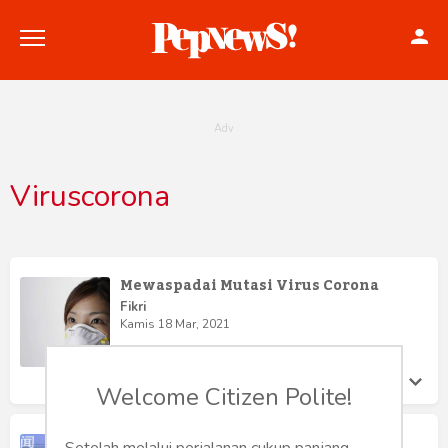
Viruscorona
Politik
Konstitusi
Mewaspadai Mutasi Virus Corona
Hankam
Fikri
Kamis 18 Mar, 2021
Internasional
Welcome Citizen Polite!
Bisnis
WHO dan China Bakal Jadikan
Setelah melalui perjalanan cukup panjang