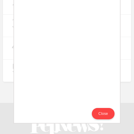
2
Lapangan Kerja
271
3
Digitalisasi Koperasi Merah Putih Buka
Peluang Ekonomi Baru di Desa
257
4
Rumah Subsidi dan Upaya Negara
Wujudkan Hunian Inklusif
234
5
Koperasi Merah Putih Didorong untuk
Perluas Distribusi Manfaat APBN
209
Close