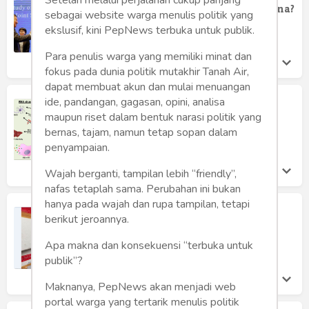
Humaniora
Indonesia “Tersangka” Sumber Corona?
sebagai website warga menulis politik yang
Mochamad Toha
ekslusif, kini PepNews terbuka untuk publik.
Sketsa
Sabtu 13 Feb, 2021
Para penulis warga yang memiliki minat dan
Tekno
fokus pada dunia politik mutakhir Tanah Air,
dapat membuat akun dan mulai menuangan
Gaya
ide, pandangan, gagasan, opini, analisa
Vaksin Sinovac Berbahaya: Virus
“Mati” Bisa Hidup Lagi!
maupun riset dalam bentuk narasi politik yang
Wisata
bernas, tajam, namun tetap sopan dalam
Mochamad Toha
Jumat 24 Jul, 2020
penyampaian.
Wanita
Wajah berganti, tampilan lebih “friendly”,
nafas tetaplah sama. Perubahan ini bukan
hanya pada wajah dan rupa tampilan, tetapi
Indonesia Punya Formula, Mengapa
berikut jeroannya.
Harus Vaksin China?
Mochamad Toha
Apa makna dan konsekuensi “terbuka untuk
Rabu 22 Jul, 2020
publik”?
Maknanya, PepNews akan menjadi web
portal warga yang tertarik menulis politik