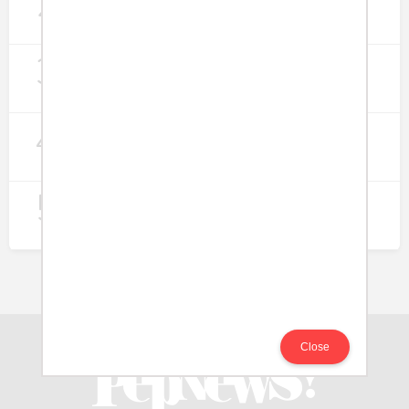
2
Lapangan Kerja
274
3
Digitalisasi Koperasi Merah Putih Buka
Peluang Ekonomi Baru di Desa
257
4
Rumah Subsidi dan Upaya Negara
Wujudkan Hunian Inklusif
240
5
Koperasi Merah Putih Didorong untuk
Perluas Distribusi Manfaat APBN
214
Close