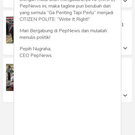
PepNews ini, maka tagline pun berubah dari
yang semula “Ga Penting Tapi Perlu” menjadi
Stafsus Menteri Beri Penguatan di
CITIZEN POLITE: “Write It Right!”
Lapas Kelas I Malang untuk se-Korwil
Malang
Mari Bergabung di PepNews dan mulailah
menulis politik!
Lapas Kelas I Malang
Jumat 17 Nov, 2023
Pepih Nugraha,
CEO PepNews
Pelatihan Batik WBP Lapas Kelas I
Malang Bersertifikat KKNI
Lapas Kelas I Malang
Jumat 17 Nov, 2023
LOAD MORE