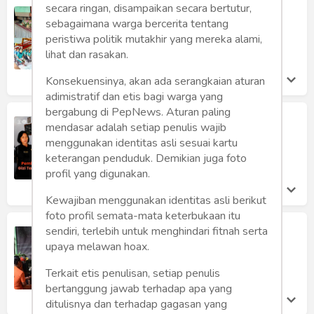
secara ringan, disampaikan secara bertutur,
Tahanan Lapas Kelas I Malang
sebagaimana warga bercerita tentang
Mendapatkan Sosialisasi Bantuan
Hukum
peristiwa politik mutakhir yang mereka alami,
lihat dan rasakan.
Lapas Kelas I Malang
Jumat 24 Nov, 2023
Konsekuensinya, akan ada serangkaian aturan
adimistratif dan etis bagi warga yang
bergabung di PepNews. Aturan paling
Lapas Kelas I Malang Bagikan
mendasar adalah setiap penulis wajib
Kebutuhan Gizi Tambahan untuk
menggunakan identitas asli sesuai kartu
Warga Binaan Usia Lanjut
keterangan penduduk. Demikian juga foto
Lapas Kelas I Malang
profil yang digunakan.
Jumat 24 Nov, 2023
Kewajiban menggunakan identitas asli berikut
foto profil semata-mata keterbukaan itu
WBP Lapas I Malang Sharing
sendiri, terlebih untuk menghindari fitnah serta
Knowledge Produksi Jamur dengan
upaya melawan hoax.
Akademisi
Terkait etis penulisan, setiap penulis
Lapas Kelas I Malang
Kamis 23 Nov, 2023
bertanggung jawab terhadap apa yang
ditulisnya dan terhadap gagasan yang