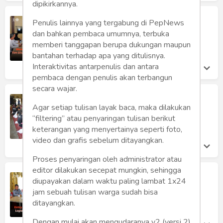
dipikirkannya.
Monitoring dan Evaluasi oleh Tim
Penulis lainnya yang tergabung di PepNews
DivPas Kanwil Kemenkumham Jawa
dan bahkan pembaca umumnya, terbuka
Timur di Lapas Kelas I Malang
memberi tanggapan berupa dukungan maupun
Lapas Kelas I Malang
bantahan terhadap apa yang ditulisnya.
Kamis 23 Nov, 2023
Interaktivitas antarpenulis dan antara
pembaca dengan penulis akan terbangun
secara wajar.
WBP Lapas Kelas I Malang Ikuti Uji
Kompetensi Keterampilan Batik
Agar setiap tulisan layak baca, maka dilakukan
Nasional
“filtering” atau penyaringan tulisan berikut
Lapas Kelas I Malang
keterangan yang menyertainya seperti foto,
Rabu 22 Nov, 2023
video dan grafis sebelum ditayangkan.
Proses penyaringan oleh administrator atau
editor dilakukan secepat mungkin, sehingga
Kegiatan Entry Meeting Verifikasi
diupayakan dalam waktu paling lambat 1x24
Lapangan Lapas Kelas I Malang
jam sebuah tulisan warga sudah bisa
Lapas Kelas I Malang
ditayangkan.
Senin 20 Nov, 2023
Dengan mulai akan mengudaranya v2 (versi 2)