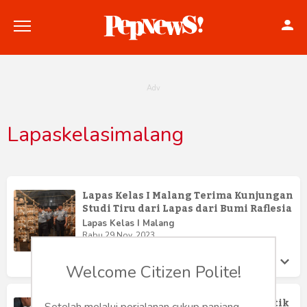
Lapaskelasimalang
Politik
Konstitusi
Lapas Kelas I Malang Terima Kunjungan
Studi Tiru dari Lapas dari Bumi Raflesia
Hankam
Lapas Kelas I Malang
Rabu 29 Nov, 2023
Internasional
Welcome Citizen Polite!
Bisnis
WBP Lapas Kelas I Malang Belajar Batik
Setelah melalui perjalanan cukup panjang