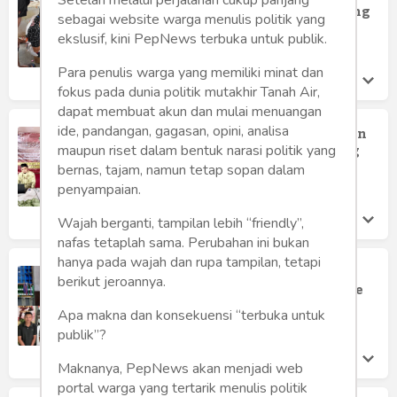
Humaniora
dari Rumah Produksi Canteng Koneng
sebagai website warga menulis politik yang
Lapas Kelas I Malang
ekslusif, kini PepNews terbuka untuk publik.
Sketsa
Sabtu 25 Nov, 2023
Para penulis warga yang memiliki minat dan
Tekno
fokus pada dunia politik mutakhir Tanah Air,
dapat membuat akun dan mulai menuangan
Gaya
ide, pandangan, gagasan, opini, analisa
Penutupan Sertifikasi Guru Al-Qur'an
Metode UMMI di Lapas Kelas I Malang
maupun riset dalam bentuk narasi politik yang
Wisata
bernas, tajam, namun tetap sopan dalam
Lapas Kelas I Malang
Sabtu 25 Nov, 2023
penyampaian.
Wanita
Wajah berganti, tampilan lebih “friendly”,
nafas tetaplah sama. Perubahan ini bukan
hanya pada wajah dan rupa tampilan, tetapi
Lapas Kelas I Malang Berikan
berikut jeroannya.
Pengeluaran Bebas Restoratif Justice
Lapas Kelas I Malang
Apa makna dan konsekuensi “terbuka untuk
Jumat 24 Nov, 2023
publik”?
Maknanya, PepNews akan menjadi web
portal warga yang tertarik menulis politik