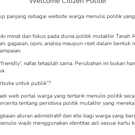
Welcome Citizen Polite!
pas Kelas I Malang
up panjang sebagai website warga menulis politik yang
Sosialisasi Bantuan
Hukum
ki minat dan fokus pada dunia politik mutakhir Tanah
 gagasan, opini, analisa maupun riset dalam bentuk nar
ampaian.
t, 24 November 2023 | 09:54 WIB
0
112
“friendly”, nafas tetaplah sama. Perubahan ini bukan h
ya.
rbuka untuk publik”?
 web portal warga yang tertarik menulis politik secar
cerita tentang peristiwa politik mutakhir yang mereka a
gkaian aturan adimistratif dan etis bagi warga yang b
penulis wajib menggunakan identitas asli sesuai kartu