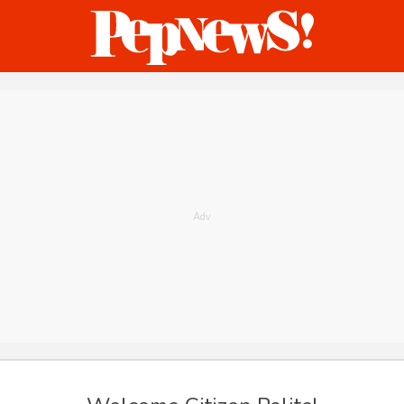
ternasional
Bisnis
Humaniora
Sketsa
hankam