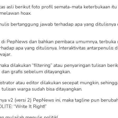
 asli berikut foto profil semata-mata keterbukaan itu s
 melawan hoax.
 penulis bertanggung jawab terhadap apa yang ditulisny
ng di PepNews dan bahkan pembaca umumnya, terbuka
dap apa yang ditulisnya. Interaktivitas antarpenulis
wajar.
 maka dilakukan “filtering” atau penyaringan tulisan ber
o dan grafis sebelum ditayangkan.
strator atau editor dilakukan secepat mungkin, sehin
tulisan warga sudah bisa ditayangkan.
a v2 (versi 2) PepNews ini, maka tagline pun berubah
ITE: “Write It Right!”
 mulailah menulis politik!