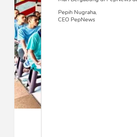
Pepih Nugraha,
CEO PepNews
Sosialisasi Bantuan Hukum pada Tahanan Lapas Kelas 
Lapas Kelas I Malang Kanwil Kemenk