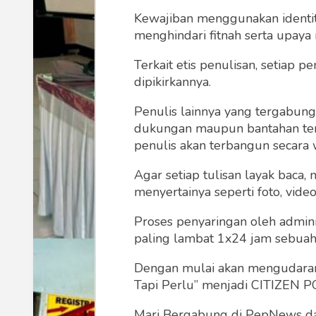
Kewajiban menggunakan identitas
menghindari fitnah serta upaya
Terkait etis penulisan, setiap
dipikirkannya.
Penulis lainnya yang tergabu
dukungan maupun bantahan terha
penulis akan terbangun secara 
Agar setiap tulisan layak baca,
menyertainya seperti foto, vide
Proses penyaringan oleh admini
paling lambat 1x24 jam sebuah 
Dengan mulai akan mengudarany
Tapi Perlu” menjadi CITIZEN POL
Mari Bergabung di PepNews dan