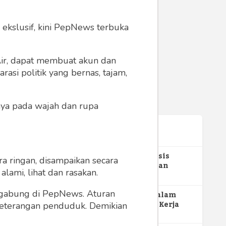
 ekslusif, kini PepNews terbuka
 Air, dapat membuat akun dan
asi politik yang bernas, tajam,
anya pada wajah dan rupa
Terpopuler
1
Gerakan Sehat Berbasis
a ringan, disampaikan secara
Pesantren: Pengabdian
lami, lihat dan rasakan.
Masyarakat Prodi Spesialis
352
Keperawatan Medikal Bedah
ergabung di PepNews. Aturan
UNIMUS di Pondok Pesantren
2
MBG dan Perannya dalam
Putra UNIMUS Semarang
Perluasan Lapangan Kerja
 keterangan penduduk. Demikian
274