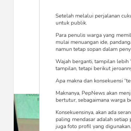
Tahanan La
Setelah melalui perjalanan cuk
Mendapatkan 
untuk publik.
Para penulis warga yang memili
mulai menuangan ide, pandangan,
namun tetap sopan dalam peny
Lapas Kelas I Malang
Juma
Wajah berganti, tampilan lebih 
tampilan, tetapi berikut jeroann
Apa makna dan konsekuensi “te
Maknanya, PepNews akan menjadi
bertutur, sebagaimana warga ber
Konsekuensinya, akan ada seran
paling mendasar adalah setiap 
juga foto profil yang digunakan.