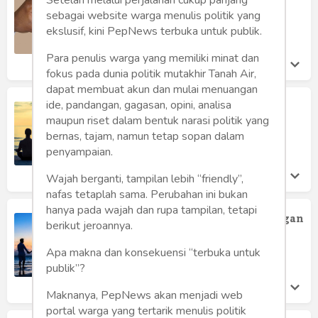
Humaniora
Batin
sebagai website warga menulis politik yang
Suko Waspodo
ekslusif, kini PepNews terbuka untuk publik.
Sketsa
Minggu 19 Feb, 2023
Para penulis warga yang memiliki minat dan
Tekno
fokus pada dunia politik mutakhir Tanah Air,
dapat membuat akun dan mulai menuangan
Gaya
ide, pandangan, gagasan, opini, analisa
Romantis di Luar Kotak
maupun riset dalam bentuk narasi politik yang
Suko Waspodo
Wisata
bernas, tajam, namun tetap sopan dalam
Selasa 14 Feb, 2023
penyampaian.
Wanita
Wajah berganti, tampilan lebih “friendly”,
nafas tetaplah sama. Perubahan ini bukan
hanya pada wajah dan rupa tampilan, tetapi
12 Kesalahan Orang Tentang Hubungan
berikut jeroannya.
Suko Waspodo
Jumat 10 Feb, 2023
Apa makna dan konsekuensi “terbuka untuk
publik”?
Maknanya, PepNews akan menjadi web
portal warga yang tertarik menulis politik