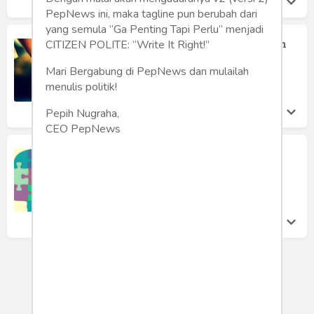
PepNews ini, maka tagline pun berubah dari
yang semula “Ga Penting Tapi Perlu” menjadi
Bahasa Tubuh Rahasia dari Sentuhan
CITIZEN POLITE: “Write It Right!”
Suko Waspodo
Mari Bergabung di PepNews dan mulailah
Senin 15 Aug, 2022
menulis politik!
Pepih Nugraha,
CEO PepNews
9 Tanda Anda Secara Intelektual
Kompatibel dengan Pasangan Anda
Suko Waspodo
Rabu 5 May, 2021
LOAD MORE