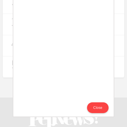
2
Lapangan Kerja
274
3
Digitalisasi Koperasi Merah Putih Buka
Peluang Ekonomi Baru di Desa
257
4
Rumah Subsidi dan Upaya Negara
Wujudkan Hunian Inklusif
240
5
Koperasi Merah Putih Didorong untuk
Perluas Distribusi Manfaat APBN
214
Close