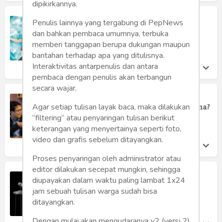
dipikirkannya.
8 Motif Hubungan Konsensual Non-
Penulis lainnya yang tergabung di PepNews
Monogami
dan bahkan pembaca umumnya, terbuka
Suko Waspodo
memberi tanggapan berupa dukungan maupun
Jumat 18 Nov, 2022
bantahan terhadap apa yang ditulisnya.
Interaktivitas antarpenulis dan antara
pembaca dengan penulis akan terbangun
secara wajar.
Berapa Banyak yang Harus Anda
Bicarakan dalam Percakapan Pertama?
Agar setiap tulisan layak baca, maka dilakukan
“filtering” atau penyaringan tulisan berikut
Suko Waspodo
Minggu 30 Oct, 2022
keterangan yang menyertainya seperti foto,
video dan grafis sebelum ditayangkan.
Proses penyaringan oleh administrator atau
editor dilakukan secepat mungkin, sehingga
10 Tanda Awal Pria Pengendali
diupayakan dalam waktu paling lambat 1x24
Suko Waspodo
jam sebuah tulisan warga sudah bisa
Senin 22 Aug, 2022
ditayangkan.
Dengan mulai akan mengudaranya v2 (versi 2)