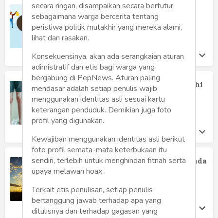
secara ringan, disampaikan secara bertutur,
Apa Itu 'Love Bombing'?
sebagaimana warga bercerita tentang
Suko Waspodo
peristiwa politik mutakhir yang mereka alami,
Jumat 3 Feb, 2023
lihat dan rasakan.
Konsekuensinya, akan ada serangkaian aturan
adimistratif dan etis bagi warga yang
bergabung di PepNews. Aturan paling
Cara Ekuitas Hubungan Memengaruhi
mendasar adalah setiap penulis wajib
Gairah Seksual Wanita
menggunakan identitas asli sesuai kartu
Suko Waspodo
keterangan penduduk. Demikian juga foto
Selasa 17 Jan, 2023
profil yang digunakan.
Kewajiban menggunakan identitas asli berikut
foto profil semata-mata keterbukaan itu
Berapa Banyak Waktu yang Ingin Anda
sendiri, terlebih untuk menghindari fitnah serta
Habiskan Bersama Pasangan Anda?
upaya melawan hoax.
Suko Waspodo
Terkait etis penulisan, setiap penulis
Rabu 11 Jan, 2023
bertanggung jawab terhadap apa yang
ditulisnya dan terhadap gagasan yang