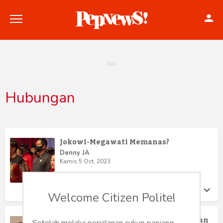
Hubungan
Politik
Konstitusi
Jokowi-Megawati Memanas?
Hankam
Denny JA
Kamis 5 Oct, 2023
Internasional
Welcome Citizen Polite!
Bisnis
Welas Asih dan Membangun Kekuatan
Setelah melalui perjalanan cukup panjang