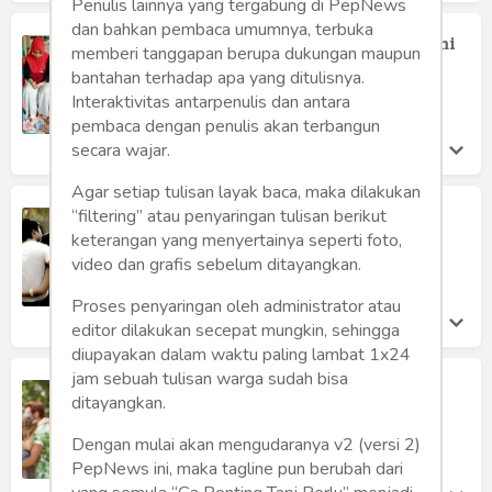
Penulis lainnya yang tergabung di PepNews
dan bahkan pembaca umumnya, terbuka
Cinta Itu Fitrah, Pun Mencintai Suami
memberi tanggapan berupa dukungan maupun
Orang, Jadi Tak Ada Istilah Pelakor
bantahan terhadap apa yang ditulisnya.
Wanvangi Vang
Interaktivitas antarpenulis dan antara
Senin 26 Feb, 2018
pembaca dengan penulis akan terbangun
secara wajar.
Agar setiap tulisan layak baca, maka dilakukan
Pelakor Alias Perebut Laki Orang,
“filtering” atau penyaringan tulisan berikut
Tetap Perempuan Yang Disalahkan
keterangan yang menyertainya seperti foto,
Kasihanto Anto
video dan grafis sebelum ditayangkan.
Kamis 1 Feb, 2018
Proses penyaringan oleh administrator atau
editor dilakukan secepat mungkin, sehingga
diupayakan dalam waktu paling lambat 1x24
jam sebuah tulisan warga sudah bisa
Peliknya Masalah Selingkuh,
ditayangkan.
Mudahnya Pasangan Tak Acuh
Meita Eryanti
Dengan mulai akan mengudaranya v2 (versi 2)
Sabtu 6 Jan, 2018
PepNews ini, maka tagline pun berubah dari