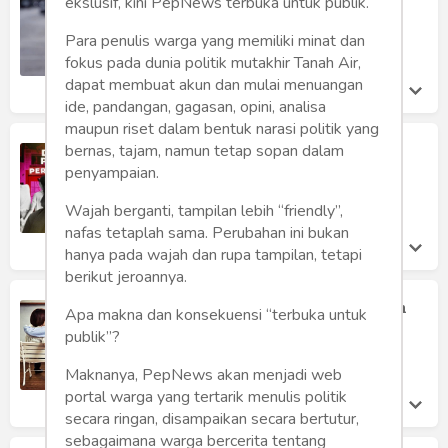
Humaniora
ekslusif, kini PepNews terbuka untuk publik.
Skandal Perselingkuhan Hingga
Pencarian Orang
Para penulis warga yang memiliki minat dan
Sketsa
Ferro Maulana
fokus pada dunia politik mutakhir Tanah Air,
Rabu 8 May, 2024
dapat membuat akun dan mulai menuangan
Tekno
ide, pandangan, gagasan, opini, analisa
maupun riset dalam bentuk narasi politik yang
Gaya
Jasa Detektif Swasta, Solusi Cara
bernas, tajam, namun tetap sopan dalam
Mengungkap Perselingkuhan
penyampaian.
Wisata
Ferro Maulana
Wajah berganti, tampilan lebih “friendly”,
Kamis 16 Feb, 2023
nafas tetaplah sama. Perubahan ini bukan
Wanita
hanya pada wajah dan rupa tampilan, tetapi
berikut jeroannya.
Perselingkuhan dan RUU Ketahanan
Apa makna dan konsekuensi “terbuka untuk
Keluarga
publik”?
Afi Nihaya Faradisa
Senin 9 Mar, 2020
Maknanya, PepNews akan menjadi web
portal warga yang tertarik menulis politik
secara ringan, disampaikan secara bertutur,
sebagaimana warga bercerita tentang