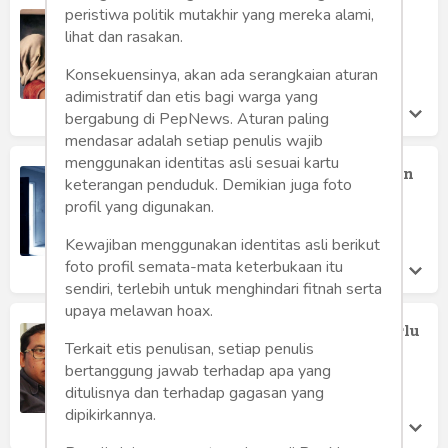
Perselingkuhan
peristiwa politik mutakhir yang mereka alami,
lihat dan rasakan.
Reza Alexander Antonius Wattimena
Senin 23 Sep, 2019
Konsekuensinya, akan ada serangkaian aturan
adimistratif dan etis bagi warga yang
bergabung di PepNews. Aturan paling
mendasar adalah setiap penulis wajib
menggunakan identitas asli sesuai kartu
Matinya Juragan Tembakau di Tangan
keterangan penduduk. Demikian juga foto
Pembunuh Bayaran
profil yang digunakan.
Kasihanto Anto
Selasa 26 Mar, 2019
Kewajiban menggunakan identitas asli berikut
foto profil semata-mata keterbukaan itu
sendiri, terlebih untuk menghindari fitnah serta
upaya melawan hoax.
Soal Mengelola Fitnah, Fadli Zon Perlu
Belajar ke Jokowi
Terkait etis penulisan, setiap penulis
bertanggung jawab terhadap apa yang
Aji Najiullah Thaib
Sabtu 26 May, 2018
ditulisnya dan terhadap gagasan yang
dipikirkannya.