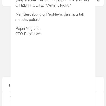
yang semula “Ga Penting Tapi Perlu” menjadi
CITIZEN POLITE: “Write It Right!”
Mari Bergabung di PepNews dan mulailah
menulis politik!
Pepih Nugraha,
CEO PepNews
Terpopuler
1
Gerakan Sehat Berbasis Pesantren:
Pengabdian Masyarakat Prodi Spesialis
Keperawatan Medikal Bedah UNIMUS di
355