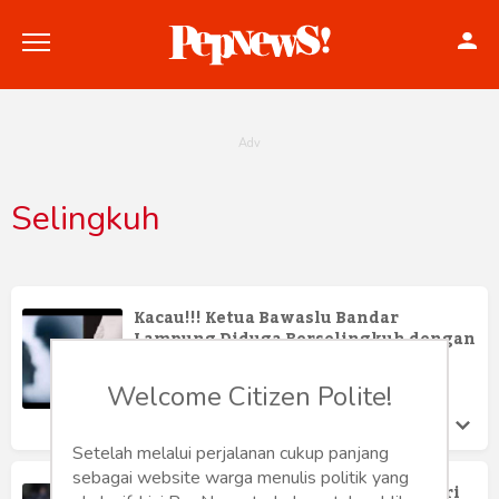
Selingkuh
Politik
Konstitusi
Kacau!!! Ketua Bawaslu Bandar
Lampung Diduga Berselingkuh dengan
Hankam
Staf Hingga Hamil
Jepri Gala
Welcome Citizen Polite!
Internasional
Kamis 23 Jan, 2025
Bisnis
Setelah melalui perjalanan cukup panjang
sebagai website warga menulis politik yang
Mengenal Sosok Detektif Jessica, Dari