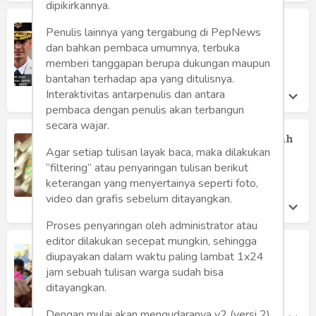
dipikirkannya.
Besar, Pengaruh Politik Dinasti
Penulis lainnya yang tergabung di PepNews
terhadap Korupsi
dan bahkan pembaca umumnya, terbuka
Kasihanto Anto
memberi tanggapan berupa dukungan maupun
Rabu 19 Dec, 2018
bantahan terhadap apa yang ditulisnya.
Interaktivitas antarpenulis dan antara
pembaca dengan penulis akan terbangun
secara wajar.
Mental Sebagian Kepala Daerah, Jarah
Keuangan Daerah
Agar setiap tulisan layak baca, maka dilakukan
“filtering” atau penyaringan tulisan berikut
Kasihanto Anto
Kamis 13 Dec, 2018
keterangan yang menyertainya seperti foto,
video dan grafis sebelum ditayangkan.
Proses penyaringan oleh administrator atau
editor dilakukan secepat mungkin, sehingga
Menekan Biaya Pilkada Semurah
diupayakan dalam waktu paling lambat 1x24
Mungkin, tapi Bukan oleh DPRD
jam sebuah tulisan warga sudah bisa
Kasihanto Anto
ditayangkan.
Jumat 20 Apr, 2018
Dengan mulai akan mengudaranya v2 (versi 2)