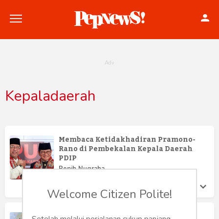
Kepaladaerah
Politik
Konstitusi
Membaca Ketidakhadiran Pramono-
Rano di Pembekalan Kepala Daerah
Hankam
PDIP
Pepih Nugraha
Internasional
Selasa 20 May, 2025
Welcome Citizen Polite!
Bisnis
Mencari Pemimpin TTS Masa Depan
Setelah melalui perjalanan cukup panjang