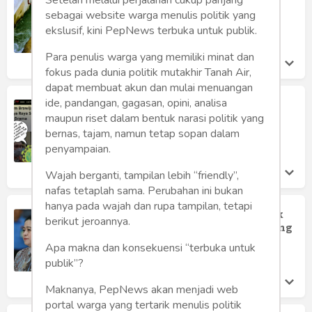
Humaniora
Honing Alvianto Bana
sebagai website warga menulis politik yang
Rabu 26 May, 2021
ekslusif, kini PepNews terbuka untuk publik.
Sketsa
Para penulis warga yang memiliki minat dan
Tekno
fokus pada dunia politik mutakhir Tanah Air,
dapat membuat akun dan mulai menuangan
Gaya
ide, pandangan, gagasan, opini, analisa
Nangis Tes
maupun riset dalam bentuk narasi politik yang
Dahlan Iskan
Wisata
bernas, tajam, namun tetap sopan dalam
Jumat 12 Jun, 2020
penyampaian.
Wanita
Wajah berganti, tampilan lebih “friendly”,
nafas tetaplah sama. Perubahan ini bukan
hanya pada wajah dan rupa tampilan, tetapi
Ironis! Ketua DPR RI Minta PPATK Tak
berikut jeroannya.
Publikasi Kepala Daerah Pencuci Uang
Mochamad Toha
Apa makna dan konsekuensi “terbuka untuk
Sabtu 21 Dec, 2019
publik”?
Maknanya, PepNews akan menjadi web
portal warga yang tertarik menulis politik