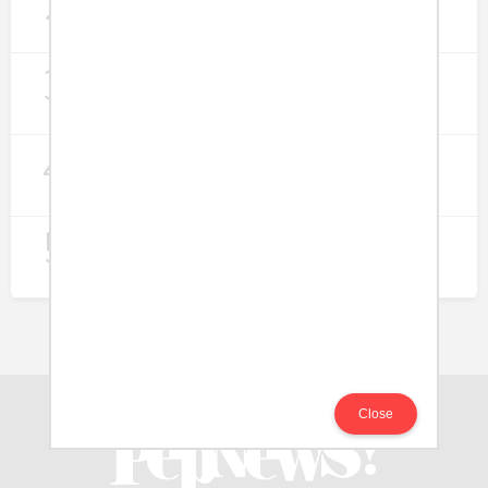
2
Lapangan Kerja
274
3
Digitalisasi Koperasi Merah Putih Buka
Peluang Ekonomi Baru di Desa
257
4
Rumah Subsidi dan Upaya Negara
Wujudkan Hunian Inklusif
240
5
Koperasi Merah Putih Didorong untuk
Perluas Distribusi Manfaat APBN
214
Close