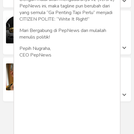
PepNews ini, maka tagline pun berubah dari
yang semula “Ga Penting Tapi Perlu” menjadi
Kepala Daerah Bermental Nyanyian
CITIZEN POLITE: “Write It Right!”
Hetty Koes Endang, Apa Maksudnya?
Mari Bergabung di PepNews dan mulailah
Kasihanto Anto
menulis politik!
Minggu 1 Apr, 2018
Pepih Nugraha,
CEO PepNews
Wiranto Inisiatif, KPK Tunda
Penetapan Tersangka Calon Kepala
Daerah?
Mochamad Toha
Minggu 11 Mar, 2018
LOAD MORE