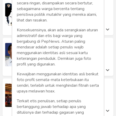
secara ringan, disampaikan secara bertutur,
Kepala Daerah Penghisap Darah
sebagaimana warga bercerita tentang
Iyyas Subiakto
peristiwa politik mutakhir yang mereka alami,
Selasa 24 Sep, 2019
lihat dan rasakan.
Konsekuensinya, akan ada serangkaian aturan
adimistratif dan etis bagi warga yang
bergabung di PepNews. Aturan paling
Saat Terjadi Bencana, Kepala Daerah
mendasar adalah setiap penulis wajib
Malah "Nglencer" ke Luar Negeri
menggunakan identitas asli sesuai kartu
Kasihanto Anto
keterangan penduduk. Demikian juga foto
Selasa 17 Sep, 2019
profil yang digunakan.
Kewajiban menggunakan identitas asli berikut
foto profil semata-mata keterbukaan itu
Peran Gubernur dalam Mengelola
sendiri, terlebih untuk menghindari fitnah serta
Hutan
upaya melawan hoax.
Sri Mulyani Indrawati
Terkait etis penulisan, setiap penulis
Senin 12 Aug, 2019
bertanggung jawab terhadap apa yang
ditulisnya dan terhadap gagasan yang