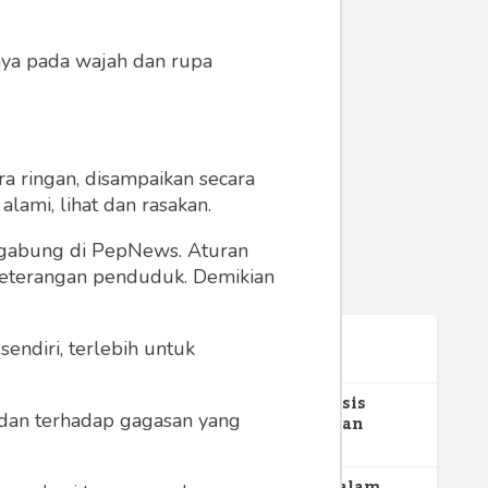
anya pada wajah dan rupa
a ringan, disampaikan secara
lami, lihat dan rasakan.
m
s Kelas
ergabung di PepNews. Aturan
 keterangan penduduk. Demikian
ng
endiri, terlebih untuk
Terpopuler
1
Gerakan Sehat Berbasis
a dan terhadap gagasan yang
Pesantren: Pengabdian
Masyarakat Prodi Spesialis
352
Keperawatan Medikal Bedah
UNIMUS di Pondok Pesantren