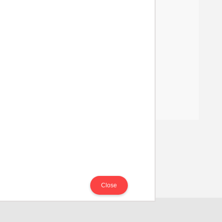
 Tiru
ng
ng
Close