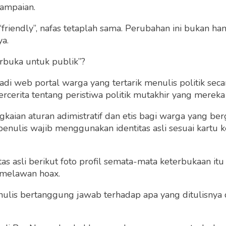
ampaian.
“friendly”, nafas tetaplah sama. Perubahan ini bukan h
ya.
rbuka untuk publik”?
 web portal warga yang tertarik menulis politik secar
cerita tentang peristiwa politik mutakhir yang mereka a
DWP Ikut Andil dala
Konsep Cafe Baru Lapa
gkaian aturan adimistratif dan etis bagi warga yang b
I Malang
han Batik WBP Lapas
penulis wajib menggunakan identitas asli sesuai kartu
 Malang Bersertifikat
Lapas Kelas I Mala
Sabtu 11 Nov, 2023
 asli berikut foto profil semata-mata keterbukaan itu s
Lapas Kelas I Malang
 melawan hoax.
Jumat 17 Nov, 2023
 penulis bertanggung jawab terhadap apa yang ditulisny