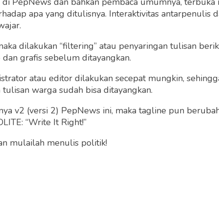
ng di PepNews dan bahkan pembaca umumnya, terbuka
dap apa yang ditulisnya. Interaktivitas antarpenulis
wajar.
 maka dilakukan “filtering” atau penyaringan tulisan ber
o dan grafis sebelum ditayangkan.
New Pojok Kuliner La
Kelas I Malang Dapat
strator atau editor dilakukan secepat mungkin, sehin
Support DWP
atan Hari Sumpah
tulisan warga sudah bisa ditayangkan.
di Lapas Kelas I
g
Lapas Kelas I Mala
a v2 (versi 2) PepNews ini, maka tagline pun berubah
Rabu 8 Nov, 2023
ITE: “Write It Right!”
Lapas Kelas I Malang
Sabtu 28 Oct, 2023
 mulailah menulis politik!