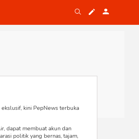
Tekno
Gaya
Wisata
Wanita
 ekslusif, kini PepNews terbuka
 Air, dapat membuat akun dan
asi politik yang bernas, tajam,