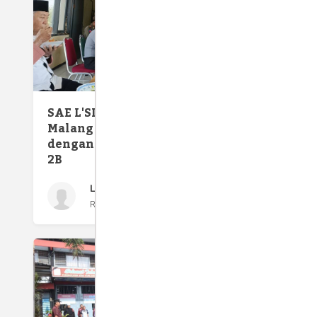
Temu R
SAE L'SIMA Lapas Kelas I
I Mala
Malang Dibuka Ulang
Baru
dengan Konsep Baru 1 2 3 2A
2B
Lapas Kelas I Malang
Rabu 18 Oct, 2023