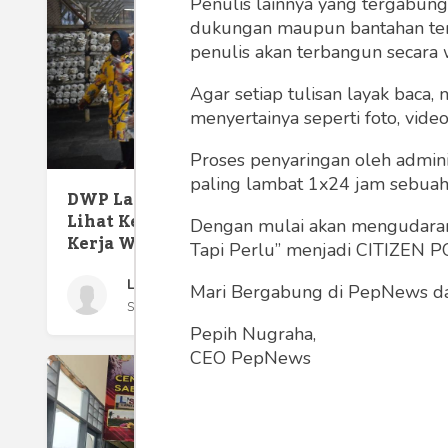
Penulis lainnya yang tergabu
dukungan maupun bantahan terha
penulis akan terbangun secara 
Agar setiap tulisan layak baca,
menyertainya seperti foto, vide
Proses penyaringan oleh admini
Pering
paling lambat 1x24 jam sebuah 
DWP Lapas Kelas I Malang
Pemuda 
Lihat Kegiatan Bimbingan
Malan
Dengan mulai akan mengudarany
Kerja WBP
Tapi Perlu” menjadi CITIZEN POL
Lapas Kelas I Malang
Mari Bergabung di PepNews dan
Sabtu 28 Oct, 2023
Pepih Nugraha,
CEO PepNews