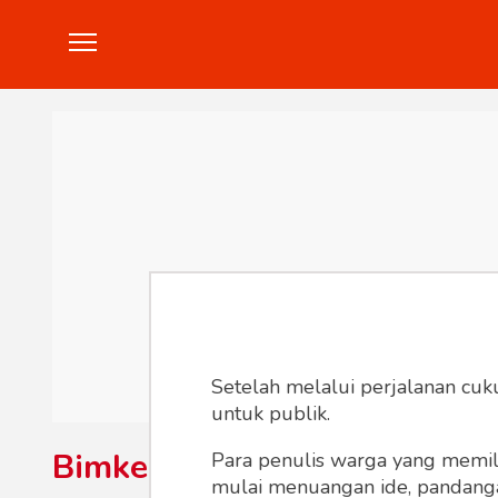
Politik
Konstitusi
Hankam
In
Setelah melalui perjalanan cuk
untuk publik.
Bimker
Para penulis warga yang memili
mulai menuangan ide, pandangan,