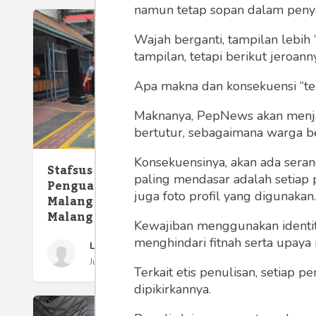
namun tetap sopan dalam peny
Wajah berganti, tampilan lebih 
tampilan, tetapi berikut jeroann
Apa makna dan konsekuensi “te
Maknanya, PepNews akan menjadi
bertutur, sebagaimana warga ber
Konsekuensinya, akan ada seran
Stafsus Menteri Beri
Pelati
paling mendasar adalah setiap 
Penguatan di Lapas Kelas I
Kelas I
juga foto profil yang digunakan.
Malang untuk se-Korwil
KKNI
Malang
Kewajiban menggunakan identitas
menghindari fitnah serta upaya
Lapas Kelas I Malang
Jumat 17 Nov, 2023
Terkait etis penulisan, setiap
dipikirkannya.