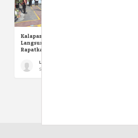
Mesin 
Kalapas Kelas I Malang
I Malan
Langsung Tancap Gas
Pembi
Rapatkan Barisan
Lapas Kelas I Malang
Sabtu 7 Oct, 2023