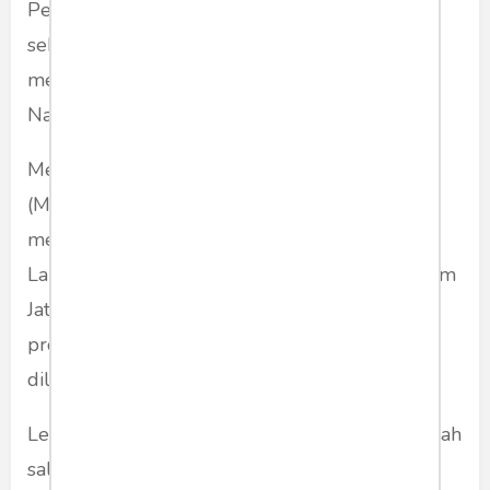
Pesantren At Taubah. Kalapas Kelas I Malang
sekarang, Ketut Akbar Herry Achjar bertekad
menjadi Lapas yang Lebih Baik dan Anti
Narkoba.
Menteri Hukum dan Hak Asasi Manusia
(Menkumham) RI, Yasonna Laoly pernah
meresmikan Pondok Pesantren At Taubah di
Lapas Kelas 1 Malang. Kakanwil Kemenkumham
Jatim, Heni Yuwono berikan dukungan pada
program kepribadian dan kemandirian yang
dilakukan di Lapas.
Lembaga Pemasyarakatan Kelas I Malang adalah
salah satu pilot project WBK/WBBM UPT