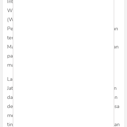
Integrasi (ZI) Wilayah Bebas dari Korupsi /
Wilayah Birokrasi Bersih dan Melayani
(WBK/WBBM) Unit Pelaksana Teknis/ UPT
Pemasyarakatan di seluruh Indonesia. Perbaikan
terus menerus dilakukan di Lapas Kelas 1
Malang ke arah yang lebih baik untuk pelayanan
pada Warga Binaan Pemasyarakatan (WBP)
maupun Masyarakat.
Lapas Kelas I Malang Kanwil Kemenkumham
Jatim memiliki program pembinaan kepribadian
dan kemandirian bagi seluruh WBP. Diharapkan
dengan program pembinaan yang dilakukan bisa
membuat WBP bisa menunjukkan penurunan
tingkat resiko melakukan pidana kembali dengan