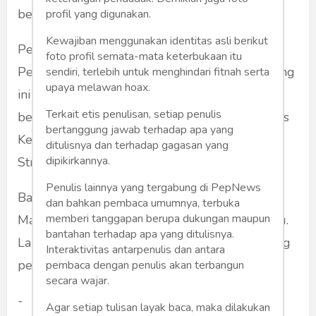
bekerja.
profil yang digunakan.
Kewajiban menggunakan identitas asli berikut
Penguatan ini penting untuk Petugas
foto profil semata-mata keterbukaan itu
Pemasyarakatan. Mantan Kalapas Kelas I Malang
sendiri, terlebih untuk menghindari fitnah serta
upaya melawan hoax.
ini juga melihat langsung berkeliling ke
Terkait etis penulisan, setiap penulis
berbagai layanan dan Bimbingan Kerja di Lapas
bertanggung jawab terhadap apa yang
Kelas I Malang bersama Kalapas dan Pejabat
ditulisnya dan terhadap gagasan yang
dipikirkannya.
Struktural.
Penulis lainnya yang tergabung di PepNews
Banyak perubahan yang ada di Lapas Kelas I
dan bahkan pembaca umumnya, terbuka
memberi tanggapan berupa dukungan maupun
Malang semenjak beliau menjadi Kalapas dulu.
bantahan terhadap apa yang ditulisnya.
Lapas Kelas I Malang terus berkembang seiring
Interaktivitas antarpenulis dan antara
perkembangan jaman.
pembaca dengan penulis akan terbangun
secara wajar.
-
Agar setiap tulisan layak baca, maka dilakukan