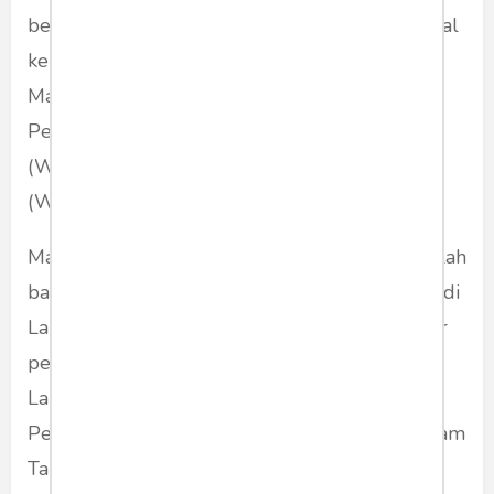
berkelakukan baik juga bisa sebagai agen moral
kebaikan saat telah bebas kembali ke
Masyarakat. Lapas Kelas I Malang meraih
Penghargaan sebagai Zona Integritas WBK
(Wilayah Bebas dari Korupsi) dan WBBM
(Wilayah Birokrasi Bersih Melayani).
Mantan Kalapas Kelas I Malang, Heri Azhari telah
banyak melakukan perubahan yang lebih baik di
Lapas Kelas I Malang. Mulai dari meminimalisir
penyelundupan barang terlarang ke dalam
Lapas hingga memaksimalkan program
Pembinaan Kepribadian dengan adanya program
Tahfidz/Hafidz (hafalan Al-Qur'an) di Pondok