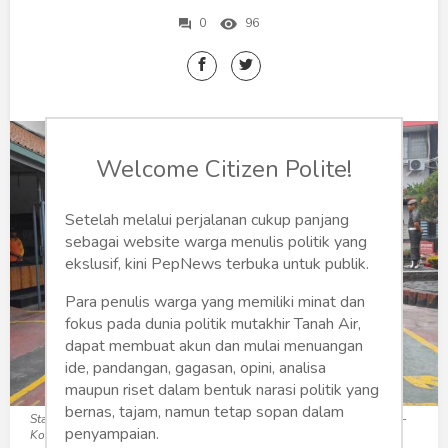
Humaniora
0
96
Sketsa
Tekno
Gaya
Welcome Citizen Polite!
Wisata
Setelah melalui perjalanan cukup panjang
Wanita
sebagai website warga menulis politik yang
ekslusif, kini PepNews terbuka untuk publik.
Para penulis warga yang memiliki minat dan
fokus pada dunia politik mutakhir Tanah Air,
dapat membuat akun dan mulai menuangan
ide, pandangan, gagasan, opini, analisa
maupun riset dalam bentuk narasi politik yang
bernas, tajam, namun tetap sopan dalam
Staf Khusus Menteri Beri Penguatan di Lapas Kelas I Malang untuk se-
penyampaian.
Korwil Malang | dokhumaslapasmalang