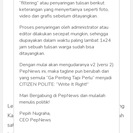
“filtering” atau penyaringan tulisan berikut
keterangan yang menyertainya seperti foto,
video dan grafis sebelum ditayangkan.
Proses penyaringan oleh administrator atau
editor dilakukan secepat mungkin, sehingga
diupayakan dalam waktu paling lambat 1x24
jam sebuah tulisan warga sudah bisa
ditayangkan.
Dengan mulai akan mengudaranya v2 (versi 2)
PepNews ini, maka tagline pun berubah dari
yang semula “Ga Penting Tapi Perlu” menjadi
CITIZEN POLITE: “Write It Right!”
Mari Bergabung di PepNews dan mulailah
menulis politik!
Lembaga Pemasyarakatan/ Lapas Kelas I Malang
Pepih Nugraha,
Kanwil Kemenkumham Jawa Timur adalah salah
CEO PepNews
satu pilot project Lapas Industri dan Zona