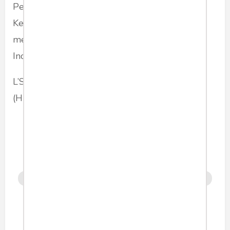
Pemasyarakatan di seluruh Indonesia. Lapas
Kelas I Malang atau Lapas Siji Malang (L'Sima)
memiliki jargon APIK (Akuntabel, Profesional,
Inovatif dan Kreatif).
L’SIMA PASTI APIK !
(HUMAS LAPAS KELAS I MALANG)
hankam
stafkhususmenteri
lapas
lapaskelasimalang
lapaskelas1malang
lapasindustri
industrilapas
lapasmalang
wbp
wargabinaan
wargabinaanpemasyarakatan
pemasyarakatan
kemenkumham