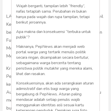
Wajah berganti, tampilan lebih “friendly”,
nafas tetaplah sama. Perubahan ini bukan
LAPAS MALANG - Lapas Kelas I Malang Kanwil
hanya pada wajah dan rupa tampilan, tetapi
berikut jeroannya.
Kemenkumham Jawa Timur menjadi tempat
Apa makna dan konsekuensi “terbuka untuk
berlangsungnya kegiatan Penguatan Tugas dan
publik”?
Fungsi Pemasyarakatan oleh Staf Khusus
Maknanya, PepNews akan menjadi web
Menteri Bidang Pengamanan dan Intelijen
portal warga yang tertarik menulis politik
Menkumham RI, Krismono.
secara ringan, disampaikan secara bertutur,
sebagaimana warga bercerita tentang
Krismono sebelumnya juga memberikan
peristiwa politik mutakhir yang mereka alami,
lihat dan rasakan.
Penguatan Tugas dan Fungsi Pemasyarakatan
Konsekuensinya, akan ada serangkaian aturan
kepada UPT Se-Korwil Malang bertempat di
adimistratif dan etis bagi warga yang
Aula Multi Corner Lapas Kelas I Malang. Beliau
bergabung di PepNews. Aturan paling
mendasar adalah setiap penulis wajib
memberikan penguatan reformasi birokrasi,
menggunakan identitas asli sesuai kartu
budaya anti korupsi dan integritas dalam
keterangan penduduk. Demikian juga foto