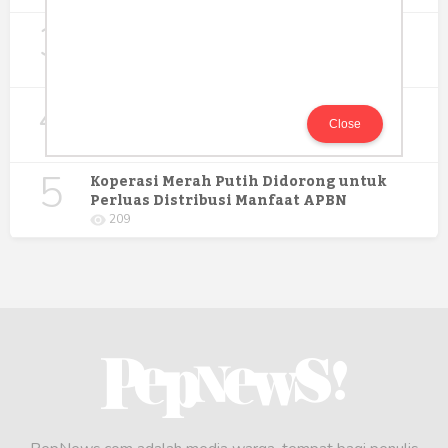
3
Digitalisasi Koperasi Merah Putih Buka
Peluang Ekonomi Baru di Desa
257
4
Rumah Subsidi dan Upaya Negara
Wujudkan Hunian Inklusif
Close
234
5
Koperasi Merah Putih Didorong untuk
Perluas Distribusi Manfaat APBN
209