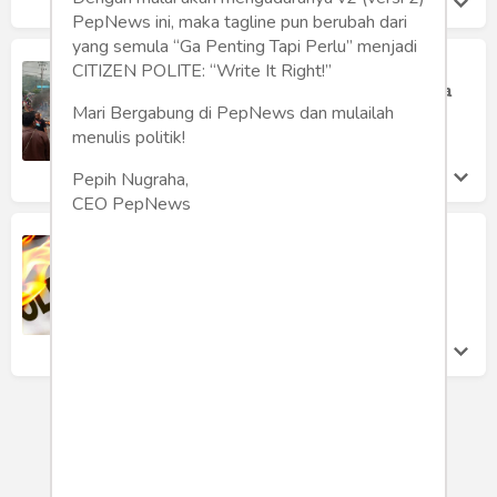
PepNews ini, maka tagline pun berubah dari
yang semula “Ga Penting Tapi Perlu” menjadi
Menjadikan Intoleransi dan
CITIZEN POLITE: “Write It Right!”
Radikalisme Sebagai Musuh Bersama
Mari Bergabung di PepNews dan mulailah
Rusdil Fikri
menulis politik!
Sabtu 19 Oct, 2019
Pepih Nugraha,
CEO PepNews
Demokrasi dan Intoleransi
Reza Alexander Antonius Wattimena
Senin 15 Oct, 2018
LOAD MORE