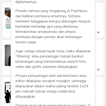
dipikirkannya.
FPMSI Ajak Masyarakat Melawan
Penulis lainnya yang tergabung di PepNews
Paham Radikalisme dan Tolak Aksi
dan bahkan pembaca umumnya, terbuka
Intoleransi
memberi tanggapan berupa dukungan maupun
Rusdil Fikri
bantahan terhadap apa yang ditulisnya.
Selasa 21 Apr, 2020
Interaktivitas antarpenulis dan antara
pembaca dengan penulis akan terbangun
secara wajar.
Kenapa Perbedaan Indentitas Selalu
Menjadi Masalah?
Agar setiap tulisan layak baca, maka dilakukan
“filtering” atau penyaringan tulisan berikut
Honing Alvianto Bana
Selasa 21 Apr, 2020
keterangan yang menyertainya seperti foto,
video dan grafis sebelum ditayangkan.
Proses penyaringan oleh administrator atau
editor dilakukan secepat mungkin, sehingga
Dukung Pemerintah Berantas
diupayakan dalam waktu paling lambat 1x24
Radikalisme dan Intoleransi
jam sebuah tulisan warga sudah bisa
Rusdil Fikri
ditayangkan.
Kamis 9 Apr, 2020
Dengan mulai akan mengudaranya v2 (versi 2)