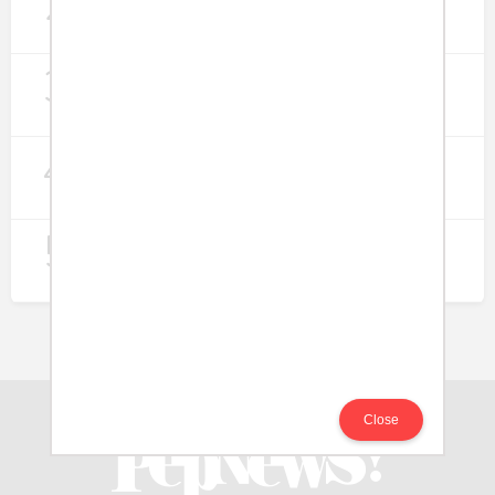
2
Lapangan Kerja
274
3
Digitalisasi Koperasi Merah Putih Buka
Peluang Ekonomi Baru di Desa
257
4
Rumah Subsidi dan Upaya Negara
Wujudkan Hunian Inklusif
240
5
Koperasi Merah Putih Didorong untuk
Perluas Distribusi Manfaat APBN
214
Close