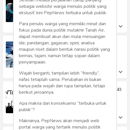
Humaniora
Elison Manisa
sebagai website warga menulis politik yang
Sabtu 20 Jul, 2024
ekslusif, kini PepNews terbuka untuk publik.
Sketsa
Para penulis warga yang memiliki minat dan
Tekno
fokus pada dunia politik mutakhir Tanah Air,
dapat membuat akun dan mulai menuangan
Gaya
ide, pandangan, gagasan, opini, analisa
Hentikan Penindasan terhadap
Minoritas!
maupun riset dalam bentuk narasi politik yang
Wisata
bernas, tajam, namun tetap sopan dalam
Defrin Fortinius Ziliwu
Senin 26 Sep, 2022
penyampaian.
Wanita
Wajah berganti, tampilan lebih “friendly”,
nafas tetaplah sama. Perubahan ini bukan
hanya pada wajah dan rupa tampilan, tetapi
Intoleransi Tidak Mendapat Tempat di
berikut jeroannya.
Indonesia
Admin Pep News
Apa makna dan konsekuensi “terbuka untuk
Senin 17 Jan, 2022
publik”?
Maknanya, PepNews akan menjadi web
portal warga yang tertarik menulis politik