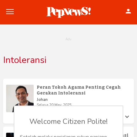
Intoleransi
Politik
Konstitusi
Peran Tokoh Agama Penting Cegah
Gerakan Intoleransi
Hankam
Johan
Selasa 20 May, 2025
Internasional
Welcome Citizen Polite!
Bisnis
Kades Mergosari Rasis Dan Intoleransi
Setelah melalui perjalanan cukup panjang