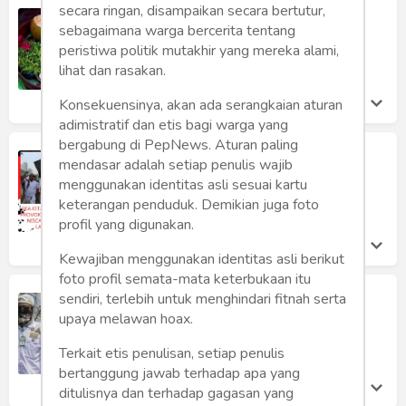
secara ringan, disampaikan secara bertutur,
Sesajen
sebagaimana warga bercerita tentang
Vika Klaretha Dyahsasanti
peristiwa politik mutakhir yang mereka alami,
Rabu 12 Jan, 2022
lihat dan rasakan.
Konsekuensinya, akan ada serangkaian aturan
adimistratif dan etis bagi warga yang
bergabung di PepNews. Aturan paling
Aksi Intoleransi Picu Perpecahan
mendasar adalah setiap penulis wajib
Bangsa
menggunakan identitas asli sesuai kartu
Admin Pep News
keterangan penduduk. Demikian juga foto
Senin 18 Oct, 2021
profil yang digunakan.
Kewajiban menggunakan identitas asli berikut
foto profil semata-mata keterbukaan itu
Masyarakat Tolak Pemuka Agama
sendiri, terlebih untuk menghindari fitnah serta
Ajarkan Intoleransi
upaya melawan hoax.
Fikri
Terkait etis penulisan, setiap penulis
Kamis 11 Feb, 2021
bertanggung jawab terhadap apa yang
ditulisnya dan terhadap gagasan yang