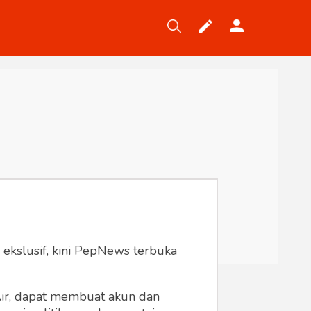
Tekno
Gaya
Wisata
Wanita
 ekslusif, kini PepNews terbuka
 Air, dapat membuat akun dan