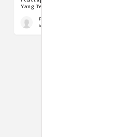
Yang Telah Anda Lakukan?
Pawit Fuji Lestari
Jumat 12 Mar, 2021