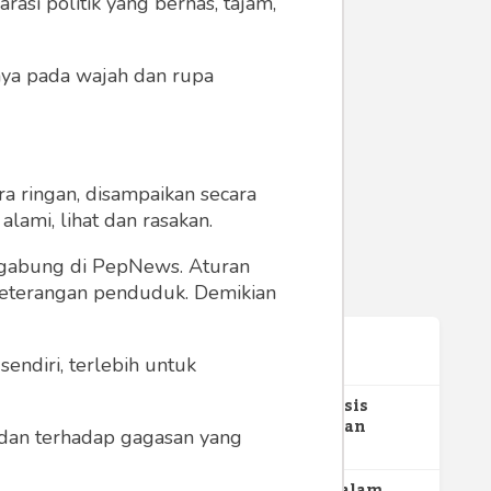
asi politik yang bernas, tajam,
anya pada wajah dan rupa
a ringan, disampaikan secara
lami, lihat dan rasakan.
enjadi
ergabung di PepNews. Aturan
 keterangan penduduk. Demikian
Terpopuler
endiri, terlebih untuk
1
Gerakan Sehat Berbasis
Pesantren: Pengabdian
a dan terhadap gagasan yang
Masyarakat Prodi Spesialis
352
Keperawatan Medikal Bedah
UNIMUS di Pondok Pesantren