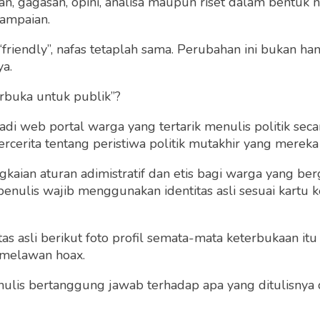
 gagasan, opini, analisa maupun riset dalam bentuk nar
ampaian.
“friendly”, nafas tetaplah sama. Perubahan ini bukan h
ya.
rbuka untuk publik”?
 web portal warga yang tertarik menulis politik secar
u Aplikasi Customer
cerita tentang peristiwa politik mutakhir yang mereka a
onship Management?
7 Cara Mudah untuk M
t Penjelasannya
gkaian aturan adimistratif dan etis bagi warga yang b
Digital Marketer
penulis wajib menggunakan identitas asli sesuai kartu
MIRA AYU DWI CAHYANI
Doni Bastian
Kamis 28 Apr, 2022
Rabu 27 Apr, 2022
 asli berikut foto profil semata-mata keterbukaan itu s
 melawan hoax.
 penulis bertanggung jawab terhadap apa yang ditulisny