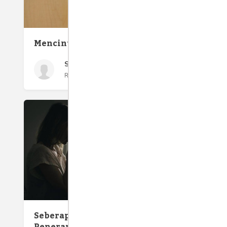
Kreativ
Mencintai Marketing
Sabar Situmorang
Rabu 10 Nov, 2021
Ketahui
Yang Te
Seberapa Efektifkah
Penerapan Online Marketing