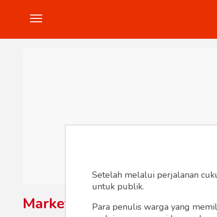
Politik
Konstitusi
Hankam
In
Setelah melalui perjalanan cuk
untuk publik.
Marketing
Para penulis warga yang memili