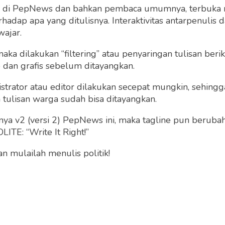
ng di PepNews dan bahkan pembaca umumnya, terbuka
dap apa yang ditulisnya. Interaktivitas antarpenulis
wajar.
 maka dilakukan “filtering” atau penyaringan tulisan ber
o dan grafis sebelum ditayangkan.
si Utama Sebuah
e, Berikut
strator atau editor dilakukan secepat mungkin, sehin
asannya
tulisan warga sudah bisa ditayangkan.
Gading
a v2 (versi 2) PepNews ini, maka tagline pun berubah
Kamis 17 Feb, 2022
ITE: “Write It Right!”
 mulailah menulis politik!
Teknologi x Seni
Sabar Situmorang
Rabu 19 Jan, 2022