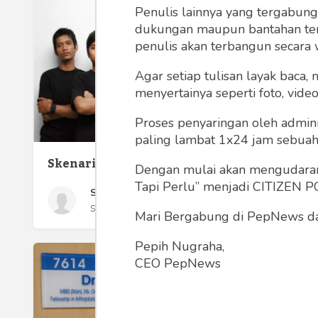
Penulis lainnya yang tergabu
dukungan maupun bantahan terha
penulis akan terbangun secara 
Agar setiap tulisan layak baca,
menyertainya seperti foto, vide
4 Fung
Websit
Proses penyaringan oleh admini
Penjel
paling lambat 1x24 jam sebuah 
Skenario Visual
Dengan mulai akan mengudarany
Tapi Perlu” menjadi CITIZEN POL
Sabar Situmorang
Selasa 18 Jan, 2022
Mari Bergabung di PepNews dan
Pepih Nugraha,
CEO PepNews