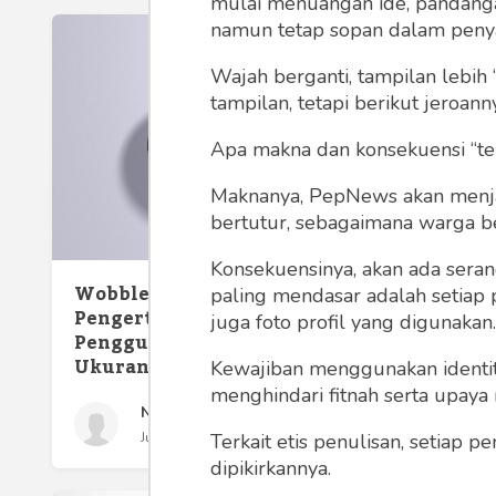
mulai menuangan ide, pandangan,
namun tetap sopan dalam peny
Wajah berganti, tampilan lebih 
tampilan, tetapi berikut jeroann
Apa makna dan konsekuensi “te
Maknanya, PepNews akan menjadi
Apa it
bertutur, sebagaimana warga ber
Relati
Beriku
Konsekuensinya, akan ada seran
Wobbler Adalah,
paling mendasar adalah setiap 
Pengertian, Fungsi,
juga foto profil yang digunakan.
Penggunaan, Bahan, dan
Ukurannya
Kewajiban menggunakan identitas
menghindari fitnah serta upaya
Nando Rifky
Terkait etis penulisan, setiap
Jumat 22 May, 2026
dipikirkannya.