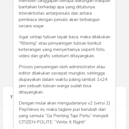
memberi tanggapan berupa dukungan maupun
bantahan terhadap apa yang ditulisnya.
Interaktivitas antarpenulis dan antara
pembaca dengan penulis akan terbangun
secara wajar.
Agar setiap tulisan layak baca, maka dilakukan
“filtering” atau penyaringan tulisan berikut
keterangan yang menyertainya seperti foto,
video dan grafis sebelum ditayangkan.
Proses penyaringan oleh administrator atau
editor dilakukan secepat mungkin, sehingga
diupayakan dalam waktu paling lambat 1x24
jam sebuah tulisan warga sudah bisa
ditayangkan.
Terpopuler
Dengan mulai akan mengudaranya v2 (versi 2)
1
PepNews ini, maka tagline pun berubah dari
Gerakan Sehat Berbasis Pesantren:
Pengabdian Masyarakat Prodi Spesialis
yang semula “Ga Penting Tapi Perlu” menjadi
Keperawatan Medikal Bedah UNIMUS di
CITIZEN POLITE: “Write It Right!”
348
Pondok Pesantren Putra UNIMUS