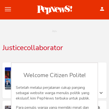
Justicecollaborator
Politik
Konstitusi
Justice Collaborator
Welcome Citizen Polite!
Hankam
Jimmy S. Harianto
Senin 8 Aug, 2022
Internasional
Setelah melalui perjalanan cukup panjang
sebagai website warga menulis politik yang
Bisnis
ekslusif, kini PepNews terbuka untuk publik.
Kasus Dugaan Korupsi KTP Elektronik
Para penulis warga yang memiliki minat dan