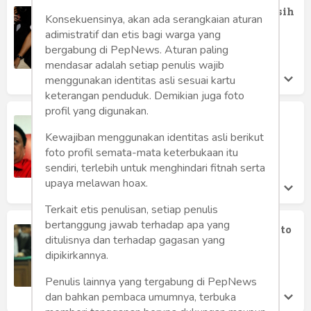
Jadi "Justice Collaborator", Setya Masih
Konsekuensinya, akan ada serangkaian aturan
Punya Kesempatan Jadi "Hero"
adimistratif dan etis bagi warga yang
Pepih Nugraha
bergabung di PepNews. Aturan paling
Rabu 20 Dec, 2017
mendasar adalah setiap penulis wajib
menggunakan identitas asli sesuai kartu
keterangan penduduk. Demikian juga foto
profil yang digunakan.
Akhir Cerita Setnov
Kewajiban menggunakan identitas asli berikut
Andi Setiono Mangoenprasodjo
Rabu 22 Nov, 2017
foto profil semata-mata keterbukaan itu
sendiri, terlebih untuk menghindari fitnah serta
upaya melawan hoax.
Terkait etis penulisan, setiap penulis
bertanggung jawab terhadap apa yang
Inilah Keuntungan Jika Setya Novanto
ditulisnya dan terhadap gagasan yang
Bersedia Jadi "Justice Collaborator"
dipikirkannya.
Andrian Habibi
Selasa 21 Nov, 2017
Penulis lainnya yang tergabung di PepNews
dan bahkan pembaca umumnya, terbuka