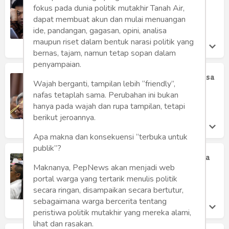
Humaniora
Masuki Babak Baru
fokus pada dunia politik mutakhir Tanah Air,
Saifullah S
dapat membuat akun dan mulai menuangan
Sketsa
Sabtu 13 Jan, 2018
ide, pandangan, gagasan, opini, analisa
maupun riset dalam bentuk narasi politik yang
Tekno
bernas, tajam, namun tetap sopan dalam
penyampaian.
Gaya
Jadi Justice Colloborator, Novanto Bisa
Wajah berganti, tampilan lebih “friendly”,
Terhindar dari Hukuman 20 Tahun
nafas tetaplah sama. Perubahan ini bukan
Wisata
Saifullah S
hanya pada wajah dan rupa tampilan, tetapi
Jumat 5 Jan, 2018
berikut jeroannya.
Wanita
Apa makna dan konsekuensi “terbuka untuk
publik”?
Setya Novanto, Sudah Jatuh Tertimpa
Tangga
Maknanya, PepNews akan menjadi web
portal warga yang tertarik menulis politik
Syahirul Alim
Sabtu 23 Dec, 2017
secara ringan, disampaikan secara bertutur,
sebagaimana warga bercerita tentang
peristiwa politik mutakhir yang mereka alami,
lihat dan rasakan.