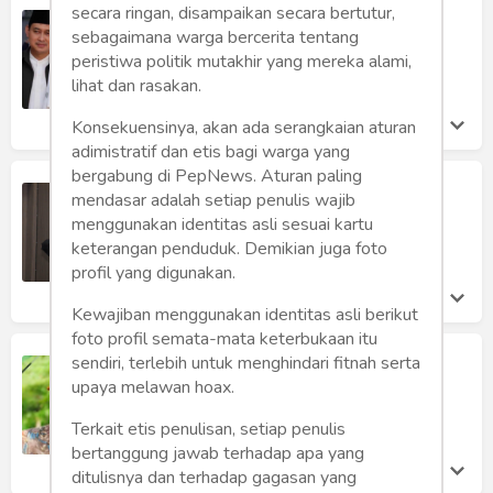
secara ringan, disampaikan secara bertutur,
Dapat 3 I
sebagaimana warga bercerita tentang
Dahlan Iskan
peristiwa politik mutakhir yang mereka alami,
Senin 29 Jun, 2020
lihat dan rasakan.
Konsekuensinya, akan ada serangkaian aturan
adimistratif dan etis bagi warga yang
bergabung di PepNews. Aturan paling
Bupati Bogor, Dorong Pemekaran
mendasar adalah setiap penulis wajib
Wilayah Bogor Timur
menggunakan identitas asli sesuai kartu
Rusdil Fikri
keterangan penduduk. Demikian juga foto
Sabtu 12 Jan, 2019
profil yang digunakan.
Kewajiban menggunakan identitas asli berikut
foto profil semata-mata keterbukaan itu
Enthus Susmono, Bupati Tegal yang
sendiri, terlebih untuk menghindari fitnah serta
Sudah Terbiasa Mengatur Negara
upaya melawan hoax.
Dahlan Iskan
Terkait etis penulisan, setiap penulis
Rabu 16 May, 2018
bertanggung jawab terhadap apa yang
ditulisnya dan terhadap gagasan yang