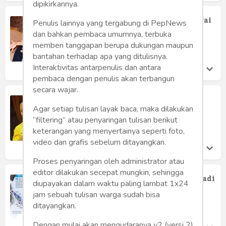
dipikirkannya.
Ironi Kinerja Positif Bupati Manggarai
Penulis lainnya yang tergabung di PepNews
Barat Terkait Kasus Lando-Noa
dan bahkan pembaca umumnya, terbuka
Mochamad Toha
memberi tanggapan berupa dukungan maupun
Minggu 29 Apr, 2018
bantahan terhadap apa yang ditulisnya.
Interaktivitas antarpenulis dan antara
pembaca dengan penulis akan terbangun
secara wajar.
Cakada Maluku Utara Ditetapkan
Tersangka KPK, Siapa Menyusul?
Agar setiap tulisan layak baca, maka dilakukan
“filtering” atau penyaringan tulisan berikut
Mochamad Toha
Jumat 16 Mar, 2018
keterangan yang menyertainya seperti foto,
video dan grafis sebelum ditayangkan.
Proses penyaringan oleh administrator atau
editor dilakukan secepat mungkin, sehingga
Janji Manis ke Rakyat sebelum Jadi, Jadi
diupayakan dalam waktu paling lambat 1x24
Beban Rakyat setelah Jadi
jam sebuah tulisan warga sudah bisa
Kasihanto Anto
ditayangkan.
Minggu 18 Feb, 2018
Dengan mulai akan mengudaranya v2 (versi 2)