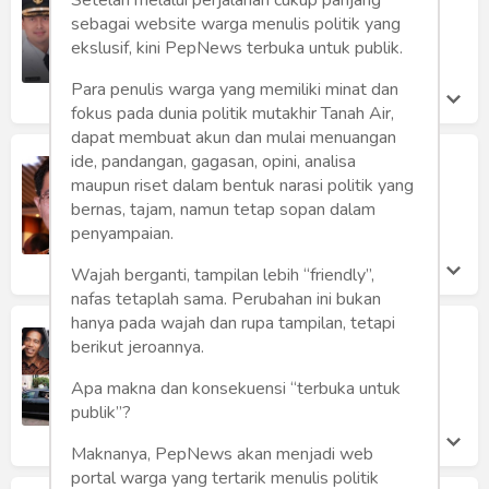
Humaniora
Ramadhan
sebagai website warga menulis politik yang
Imam Prasodjo
ekslusif, kini PepNews terbuka untuk publik.
Sketsa
Selasa 11 May, 2021
Para penulis warga yang memiliki minat dan
Tekno
fokus pada dunia politik mutakhir Tanah Air,
dapat membuat akun dan mulai menuangan
Gaya
ide, pandangan, gagasan, opini, analisa
Sang Bupati dan Pisang Kepok
Jumbonya
maupun riset dalam bentuk narasi politik yang
Wisata
bernas, tajam, namun tetap sopan dalam
Dodi Mawardi
Minggu 19 Jul, 2020
penyampaian.
Wanita
Wajah berganti, tampilan lebih “friendly”,
nafas tetaplah sama. Perubahan ini bukan
hanya pada wajah dan rupa tampilan, tetapi
Menanti Lambaian Tangan Seorang
berikut jeroannya.
Presiden
Dodi Mawardi
Apa makna dan konsekuensi “terbuka untuk
Rabu 15 Jul, 2020
publik”?
Maknanya, PepNews akan menjadi web
portal warga yang tertarik menulis politik