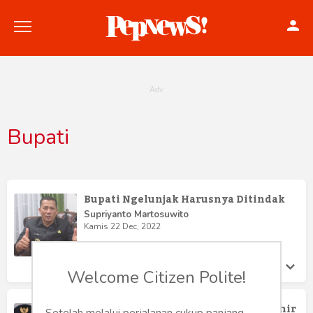
Bupati
Politik
Konstitusi
Bupati Ngelunjak Harusnya Ditindak
Hankam
Supriyanto Martosuwito
Kamis 22 Dec, 2022
Internasional
Welcome Citizen Polite!
Bisnis
Pelajaran dari Bupati Nganjuk di Akhir
Setelah melalui perjalanan cukup panjang