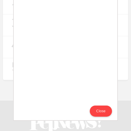
2
Lapangan Kerja
274
3
Digitalisasi Koperasi Merah Putih Buka
Peluang Ekonomi Baru di Desa
257
4
Rumah Subsidi dan Upaya Negara
Wujudkan Hunian Inklusif
244
5
Koperasi Merah Putih Didorong untuk
Perluas Distribusi Manfaat APBN
217
Close