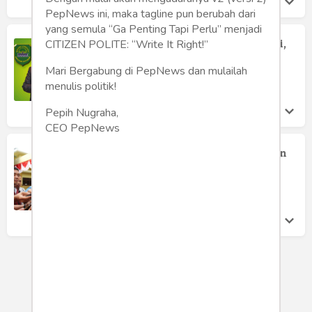
PepNews ini, maka tagline pun berubah dari
yang semula “Ga Penting Tapi Perlu” menjadi
Wakil Gantikan Bupati Yang Korupsi,
CITIZEN POLITE: “Write It Right!”
Setelah Jadi Bupati Korupsi Juga
Mari Bergabung di PepNews dan mulailah
Kasihanto Anto
menulis politik!
Rabu 14 Feb, 2018
Pepih Nugraha,
CEO PepNews
Beranikah KPU Eliminasi Bakal Calon
Kepala Daerah Bermasalah?
Mochamad Toha
Jumat 9 Feb, 2018
LOAD MORE