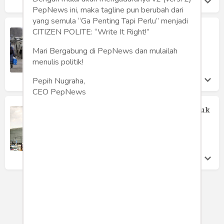
PepNews ini, maka tagline pun berubah dari
yang semula “Ga Penting Tapi Perlu” menjadi
Cari Musuh
CITIZEN POLITE: “Write It Right!”
Pepih Nugraha
Mari Bergabung di PepNews dan mulailah
Jumat 27 May, 2022
menulis politik!
Pepih Nugraha,
CEO PepNews
Europe Day 2022 dan Solidaritas untuk
Ukraina
Kezia Dewi
Selasa 10 May, 2022
LOAD MORE