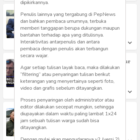
dipikirkannya.
Dunia Salah Berhitung
Penulis lainnya yang tergabung di PepNews
Tengku Zulkifli Usman
dan bahkan pembaca umumnya, terbuka
Rabu 29 Jun, 2022
memberi tanggapan berupa dukungan maupun
bantahan terhadap apa yang ditulisnya.
Interaktivitas antarpenulis dan antara
pembaca dengan penulis akan terbangun
secara wajar.
Wajar Dubes Ukraina Kecam Gubernur
Edy Rahmayadi
Agar setiap tulisan layak baca, maka dilakukan
“filtering” atau penyaringan tulisan berikut
Tengku Zulkifli Usman
Kamis 9 Jun, 2022
keterangan yang menyertainya seperti foto,
video dan grafis sebelum ditayangkan.
Proses penyaringan oleh administrator atau
editor dilakukan secepat mungkin, sehingga
Pesan Zelensky: "Gali Lebih Dalam!"
diupayakan dalam waktu paling lambat 1x24
Kezia Dewi
jam sebuah tulisan warga sudah bisa
Selasa 31 May, 2022
ditayangkan.
Dengan mulai akan mengudaranya v2 (versi 2)