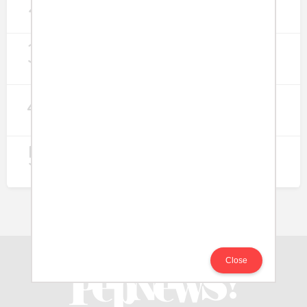
2
Lapangan Kerja
274
3
Digitalisasi Koperasi Merah Putih Buka
Peluang Ekonomi Baru di Desa
257
4
Rumah Subsidi dan Upaya Negara
Wujudkan Hunian Inklusif
240
5
Koperasi Merah Putih Didorong untuk
Perluas Distribusi Manfaat APBN
214
Close