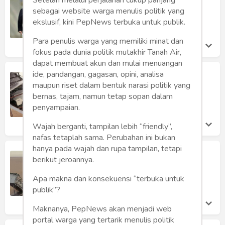
Humaniora
Bagaimana Kelanjutannya?
sebagai website warga menulis politik yang
Tengku Zulkifli Usman
ekslusif, kini PepNews terbuka untuk publik.
Sketsa
Kamis 23 Feb, 2023
Para penulis warga yang memiliki minat dan
Tekno
fokus pada dunia politik mutakhir Tanah Air,
dapat membuat akun dan mulai menuangan
Gaya
ide, pandangan, gagasan, opini, analisa
Pesawat Tempur MiG-29 Ukraina,
Diserempet Shahed-136
maupun riset dalam bentuk narasi politik yang
Wisata
bernas, tajam, namun tetap sopan dalam
Kasihanto Anto
Jumat 14 Oct, 2022
penyampaian.
Wanita
Wajah berganti, tampilan lebih “friendly”,
nafas tetaplah sama. Perubahan ini bukan
hanya pada wajah dan rupa tampilan, tetapi
Drone Kamikaze Iran Shahed-136
berikut jeroannya.
Menyerang Pelabuhan Odessa
Kasihanto Anto
Apa makna dan konsekuensi “terbuka untuk
Sabtu 24 Sep, 2022
publik”?
Maknanya, PepNews akan menjadi web
portal warga yang tertarik menulis politik