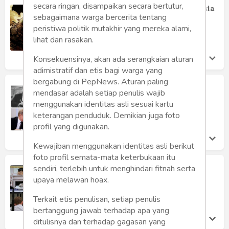
secara ringan, disampaikan secara bertutur,
AS dan Eropa "Mati Gaya" Hadapi Rusia
sebagaimana warga bercerita tentang
Tengku Zulkifli Usman
peristiwa politik mutakhir yang mereka alami,
Kamis 21 Jul, 2022
lihat dan rasakan.
Konsekuensinya, akan ada serangkaian aturan
adimistratif dan etis bagi warga yang
bergabung di PepNews. Aturan paling
Dari Bung Karno Hingga Jokowi
mendasar adalah setiap penulis wajib
Trias Kuncahyono
menggunakan identitas asli sesuai kartu
Jumat 8 Jul, 2022
keterangan penduduk. Demikian juga foto
profil yang digunakan.
Kewajiban menggunakan identitas asli berikut
foto profil semata-mata keterbukaan itu
Glorifikasi Berlebihan atas Lawatan
sendiri, terlebih untuk menghindari fitnah serta
Jokowi ke Ukraina dan Rusia
upaya melawan hoax.
Kezia Dewi
Terkait etis penulisan, setiap penulis
Senin 4 Jul, 2022
bertanggung jawab terhadap apa yang
ditulisnya dan terhadap gagasan yang