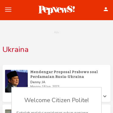
Ukraina
Politik
Konstitusi
Mendengar Proposal Prabowo soal
Perdamaian Rusia-Ukraina
Hankam
Denny JA
Minggu 18 Jun, 2023
Internasional
Welcome Citizen Polite!
Bisnis
Satu Tahun Perang Ukraina-Rusia,
Setelah melalui perjalanan cukup panjang