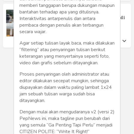
memberi tanggapan berupa dukungan maupun
Lapor Walikota!!! Ada Perusahaan
bantahan terhadap apa yang ditulisnya.
Fiktif Pemenang Proyek Satu Miliar di
Interaktivitas antarpenulis dan antara
Batu Putu
pembaca dengan penulis akan terbangun
Willy Julian
secara wajar.
Rabu 6 Dec, 2023
Agar setiap tulisan layak baca, maka dilakukan
“filtering” atau penyaringan tulisan berikut
keterangan yang menyertainya seperti foto,
video dan grafis sebelum ditayangkan.
Proses penyaringan oleh administrator atau
editor dilakukan secepat mungkin, sehingga
diupayakan dalam waktu paling lambat 1x24
jam sebuah tulisan warga sudah bisa
ditayangkan.
Dengan mulai akan mengudaranya v2 (versi 2)
PepNews ini, maka tagline pun berubah dari
yang semula “Ga Penting Tapi Perlu” menjadi
CITIZEN POLITE: “Write It Right!”