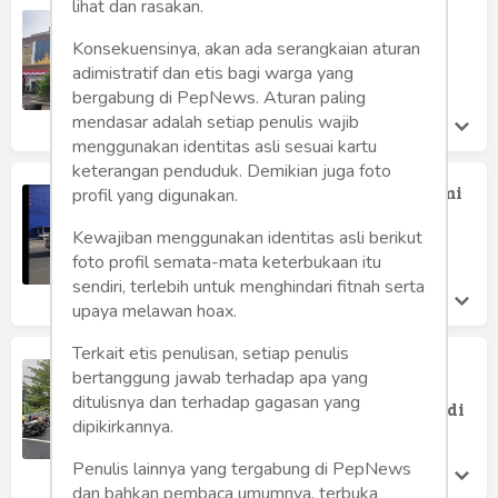
lihat dan rasakan.
Pengacara Lampung Prayoga
Dilaporkan Dugaan Penggelapan
Konsekuensinya, akan ada serangkaian aturan
Mobil, Polisi Diminta Usut Tuntas
adimistratif dan etis bagi warga yang
Willy Julian
bergabung di PepNews. Aturan paling
Kamis 22 Aug, 2024
mendasar adalah setiap penulis wajib
menggunakan identitas asli sesuai kartu
keterangan penduduk. Demikian juga foto
Warga Pesawaran Mengaku Terzolimi
profil yang digunakan.
Pelelangan Sepihak Oleh Bank BRI
Bandar Lampung
Kewajiban menggunakan identitas asli berikut
foto profil semata-mata keterbukaan itu
Willy Julian
Senin 15 Jan, 2024
sendiri, terlebih untuk menghindari fitnah serta
upaya melawan hoax.
Terkait etis penulisan, setiap penulis
Lapor Bu Walikota! Diduga Dinas PU
bertanggung jawab terhadap apa yang
Bagi Bagi Proyek Ada Perusahaan
ditulisnya dan terhadap gagasan yang
Fiktif Pemenang Proyek Satu Miliar di
dipikirkannya.
Batu Putu
Willy Julian
Jumat 8 Dec, 2023
Penulis lainnya yang tergabung di PepNews
dan bahkan pembaca umumnya, terbuka