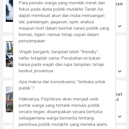
Humaniora
Para penulis warga yang memiliki minat dan
Lampung Diduga Berselingkuh dengan
Staf Hingga Hamil
fokus pada dunia politik mutakhir Tanah Air,
Sketsa
dapat membuat akun dan mulai menuangan
Jepri Gala
Kamis 23 Jan, 2025
ide, pandangan, gagasan, opini, analisa
Tekno
maupun riset dalam bentuk narasi politik yang
bernas, tajam, namun tetap sopan dalam
penyampaian.
Gaya
Dramatis, Bantingan Warnai
Penangkapan Terduga Pengedar
Wajah berganti, tampilan lebih “friendly”,
Narkotika di Bandar Lampung
Wisata
nafas tetaplah sama. Perubahan ini bukan
Willy Julian
hanya pada wajah dan rupa tampilan, tetapi
Selasa 7 Jan, 2025
Wanita
berikut jeroannya.
Apa makna dan konsekuensi “terbuka untuk
publik”?
Lapor Kapolda, Diduga Oknum
Pengacara di Bandar Lampung Terlibat
Maknanya, PepNews akan menjadi web
Pencurian Mobil Mewah Yang Sempat
Viral
portal warga yang tertarik menulis politik
Willy Julian
secara ringan, disampaikan secara bertutur,
Minggu 1 Sep, 2024
sebagaimana warga bercerita tentang
peristiwa politik mutakhir yang mereka alami,