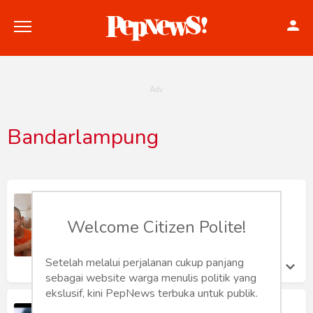
Bandarlampung
Politik
Konstitusi
Biadab! 2 Pemuda Asal Pesawaran
Setubuhi Anak di Bawah Umur
Hankam
Welcome Citizen Polite!
Bergiliran
Jepri Gala
Internasional
Jumat 7 Mar, 2025
Setelah melalui perjalanan cukup panjang
sebagai website warga menulis politik yang
Bisnis
ekslusif, kini PepNews terbuka untuk publik.
Kacau!!! Ketua Bawaslu Bandar