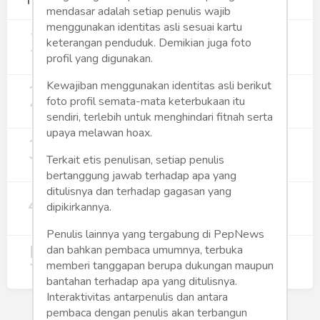
Terpopuler
mendasar adalah setiap penulis wajib
menggunakan identitas asli sesuai kartu
1
Gerakan Sehat Berbasis Pesantren:
keterangan penduduk. Demikian juga foto
Pengabdian Masyarakat Prodi Spesialis
profil yang digunakan.
Keperawatan Medikal Bedah UNIMUS di
352
Pondok Pesantren Putra UNIMUS
2
Kewajiban menggunakan identitas asli berikut
Semarang
MBG dan Perannya dalam Perluasan
Lapangan Kerja
foto profil semata-mata keterbukaan itu
sendiri, terlebih untuk menghindari fitnah serta
274
upaya melawan hoax.
3
Digitalisasi Koperasi Merah Putih Buka
Peluang Ekonomi Baru di Desa
Terkait etis penulisan, setiap penulis
257
bertanggung jawab terhadap apa yang
ditulisnya dan terhadap gagasan yang
4
Rumah Subsidi dan Upaya Negara
dipikirkannya.
Wujudkan Hunian Inklusif
240
Penulis lainnya yang tergabung di PepNews
5
Koperasi Merah Putih Didorong untuk
dan bahkan pembaca umumnya, terbuka
Perluas Distribusi Manfaat APBN
memberi tanggapan berupa dukungan maupun
214
bantahan terhadap apa yang ditulisnya.
Interaktivitas antarpenulis dan antara
pembaca dengan penulis akan terbangun