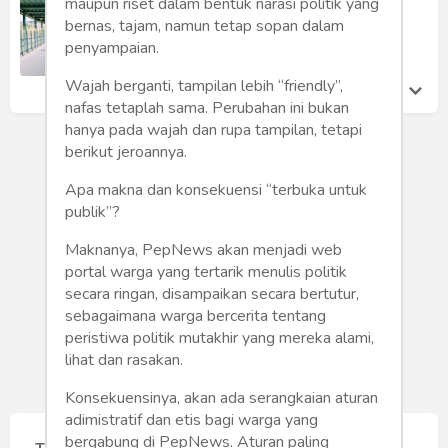
Humaniora
maupun riset dalam bentuk narasi politik yang
Banyak Orang Menggunakannya?
bernas, tajam, namun tetap sopan dalam
Jesslyn Mavella
penyampaian.
Sketsa
Jumat 5 Nov, 2021
Wajah berganti, tampilan lebih “friendly”,
Tekno
nafas tetaplah sama. Perubahan ini bukan
hanya pada wajah dan rupa tampilan, tetapi
Gaya
berikut jeroannya.
Wisata
Apa makna dan konsekuensi “terbuka untuk
publik”?
Wanita
Maknanya, PepNews akan menjadi web
portal warga yang tertarik menulis politik
secara ringan, disampaikan secara bertutur,
sebagaimana warga bercerita tentang
peristiwa politik mutakhir yang mereka alami,
lihat dan rasakan.
Konsekuensinya, akan ada serangkaian aturan
adimistratif dan etis bagi warga yang
bergabung di PepNews. Aturan paling