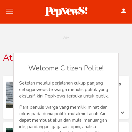
Atap
Politik
Welcome Citizen Polite!
Konstitusi
Setelah melalui perjalanan cukup panjang
Cara Atasi Atap Bocor karena Rembes
dan Retak
sebagai website warga menulis politik yang
Hankam
ekslusif, kini PepNews terbuka untuk publik.
Naomi Tehillah
Senin 25 Apr, 2022
Internasional
Para penulis warga yang memiliki minat dan
fokus pada dunia politik mutakhir Tanah Air,
Bisnis
dapat membuat akun dan mulai menuangan
ide, pandangan, gagasan, opini, analisa
Apa Itu Atap Spandek? Mengapa