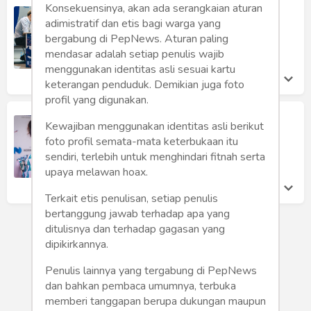
Konsekuensinya, akan ada serangkaian aturan
Duda vs Karjakin di Final, Kosteniuk
Juara Dunia
adimistratif dan etis bagi warga yang
bergabung di PepNews. Aturan paling
Hasiholan Siregar
Rabu 4 Aug, 2021
mendasar adalah setiap penulis wajib
menggunakan identitas asli sesuai kartu
keterangan penduduk. Demikian juga foto
profil yang digunakan.
Kosteniuk Juara, Karjakin Ke Final
Kewajiban menggunakan identitas asli berikut
Hasiholan Siregar
foto profil semata-mata keterbukaan itu
Selasa 3 Aug, 2021
sendiri, terlebih untuk menghindari fitnah serta
upaya melawan hoax.
Terkait etis penulisan, setiap penulis
bertanggung jawab terhadap apa yang
ditulisnya dan terhadap gagasan yang
dipikirkannya.
Penulis lainnya yang tergabung di PepNews
dan bahkan pembaca umumnya, terbuka
memberi tanggapan berupa dukungan maupun