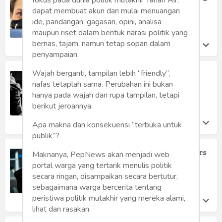
fokus pada dunia politik mutakhir Tanah Air,
Humaniora
Sergey Karjakin
dapat membuat akun dan mulai menuangan
Hasiholan Siregar
ide, pandangan, gagasan, opini, analisa
Sketsa
Sabtu 5 Mar, 2022
maupun riset dalam bentuk narasi politik yang
bernas, tajam, namun tetap sopan dalam
Tekno
penyampaian.
Gaya
Wajah berganti, tampilan lebih “friendly”,
Alexandra Kosteniuk Bakal Jajal
Kehebatan Carlsen
nafas tetaplah sama. Perubahan ini bukan
Wisata
hanya pada wajah dan rupa tampilan, tetapi
Hasiholan Siregar
Senin 21 Feb, 2022
berikut jeroannya.
Wanita
Apa makna dan konsekuensi “terbuka untuk
publik”?
Derita "Ratu Catur" Airthings Masters
Maknanya, PepNews akan menjadi web
Hasiholan Siregar
portal warga yang tertarik menulis politik
Minggu 20 Feb, 2022
secara ringan, disampaikan secara bertutur,
sebagaimana warga bercerita tentang
peristiwa politik mutakhir yang mereka alami,
lihat dan rasakan.