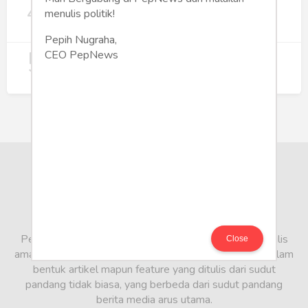
4
Rumah Subsidi dan Upaya Negara
menulis politik!
Wujudkan Hunian Inklusif
240
Pepih Nugraha,
5
Koperasi Merah Putih Didorong untuk
CEO PepNews
Perluas Distribusi Manfaat APBN
214
PepNews.com adalah media warga, tempat bagi penulis
Close
amatir dan profesional menyampaikan berbagai opini dalam
bentuk artikel mapun feature yang ditulis dari sudut
pandang tidak biasa, yang berbeda dari sudut pandang
berita media arus utama.