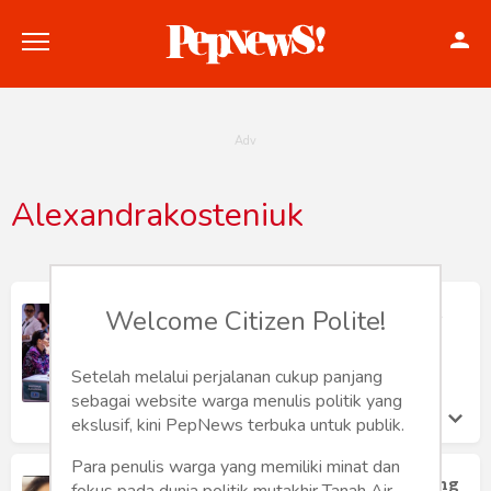
Alexandrakosteniuk
Politik
Konstitusi
Kosteniuk Terlalu Memaksakan Diri,
Welcome Citizen Polite!
Berujung pada Kekalahan
Hankam
Hasiholan Siregar
Setelah melalui perjalanan cukup panjang
Selasa 20 Sep, 2022
Internasional
sebagai website warga menulis politik yang
ekslusif, kini PepNews terbuka untuk publik.
Bisnis
Para penulis warga yang memiliki minat dan
Pernyataan Grand Chess Tour tentang