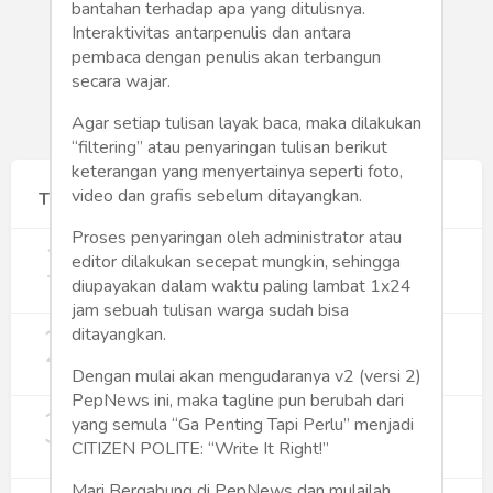
bantahan terhadap apa yang ditulisnya.
Interaktivitas antarpenulis dan antara
pembaca dengan penulis akan terbangun
secara wajar.
Agar setiap tulisan layak baca, maka dilakukan
“filtering” atau penyaringan tulisan berikut
keterangan yang menyertainya seperti foto,
video dan grafis sebelum ditayangkan.
Terpopuler
Proses penyaringan oleh administrator atau
1
Gerakan Sehat Berbasis Pesantren:
editor dilakukan secepat mungkin, sehingga
Pengabdian Masyarakat Prodi Spesialis
diupayakan dalam waktu paling lambat 1x24
Keperawatan Medikal Bedah UNIMUS di
352
Pondok Pesantren Putra UNIMUS
jam sebuah tulisan warga sudah bisa
2
Semarang
MBG dan Perannya dalam Perluasan
ditayangkan.
Lapangan Kerja
Dengan mulai akan mengudaranya v2 (versi 2)
274
PepNews ini, maka tagline pun berubah dari
3
Digitalisasi Koperasi Merah Putih Buka
yang semula “Ga Penting Tapi Perlu” menjadi
Peluang Ekonomi Baru di Desa
CITIZEN POLITE: “Write It Right!”
257
Mari Bergabung di PepNews dan mulailah