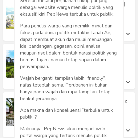
Humaniora
Setelah melalui perjalanan cukup panjang
Menginap di Taman Simalem Resort |
sebagai website warga menulis politik yang
Pengalaman Liburan Mewah di Atas
ekslusif, kini PepNews terbuka untuk publik.
Sketsa
Danau Toba
Khairuni Amri
Para penulis warga yang memiliki minat dan
Kamis 6 Nov, 2025
Tekno
fokus pada dunia politik mutakhir Tanah Air,
dapat membuat akun dan mulai menuangan
Gaya
ide, pandangan, gagasan, opini, analisa
Serunya Wisata ke Kebun Teh
maupun riset dalam bentuk narasi politik yang
Sidamanik | Hamparan Hijau yang
Wisata
bernas, tajam, namun tetap sopan dalam
Memukau di Sumatera Utara
penyampaian.
Khairuni Amri
Wanita
Kamis 6 Nov, 2025
Wajah berganti, tampilan lebih “friendly”,
nafas tetaplah sama. Perubahan ini bukan
hanya pada wajah dan rupa tampilan, tetapi
berikut jeroannya.
Huta Siallagan | Desa Adat Batak yang
Legendaris dengan Kisah Batu Kursi
Apa makna dan konsekuensi “terbuka untuk
dan Peradaban
publik”?
Putri Muthia Amri
Selasa 4 Nov, 2025
Maknanya, PepNews akan menjadi web
portal warga yang tertarik menulis politik