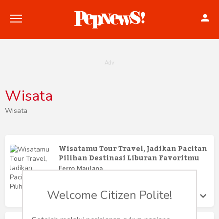
Wisata
Politik
Wisata
Konstitusi
Wisatamu Tour Travel, Jadikan Pacitan
Hankam
Pilihan Destinasi Liburan Favoritmu
Ferro Maulana
Internasional
Jumat 16 Jan, 2026
Welcome Citizen Polite!
Bisnis