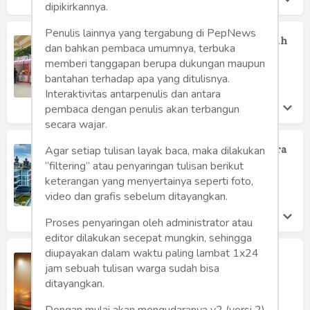
dipikirkannya.
Penulis lainnya yang tergabung di PepNews
2025 K-Food Jakarta: Tiga Bulan Penuh
dan bahkan pembaca umumnya, terbuka
Rasa, Budaya, dan Kolaborasi Korea–
memberi tanggapan berupa dukungan maupun
Indonesia
bantahan terhadap apa yang ditulisnya.
Ferro Maulana
Interaktivitas antarpenulis dan antara
Kamis 16 Oct, 2025
pembaca dengan penulis akan terbangun
secara wajar.
Keunikan Danau Toba, Pesona Kaldera
Agar setiap tulisan layak baca, maka dilakukan
Raksasa yang Memikat Dunia
“filtering” atau penyaringan tulisan berikut
Amri Munthe
keterangan yang menyertainya seperti foto,
Jumat 26 Sep, 2025
video dan grafis sebelum ditayangkan.
Proses penyaringan oleh administrator atau
editor dilakukan secepat mungkin, sehingga
diupayakan dalam waktu paling lambat 1x24
Transportasi Wisata Pantai
jam sebuah tulisan warga sudah bisa
Pangandaran
ditayangkan.
Effa Laras
Rabu 3 Sep, 2025
Dengan mulai akan mengudaranya v2 (versi 2)