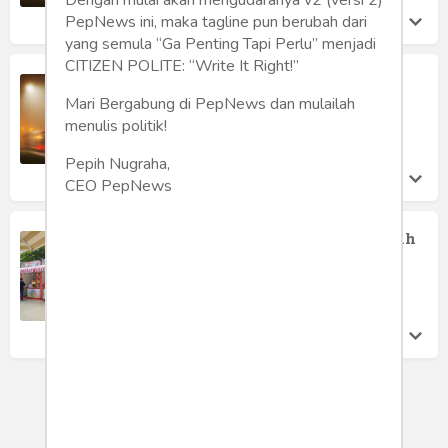
PepNews ini, maka tagline pun berubah dari
yang semula “Ga Penting Tapi Perlu” menjadi
CITIZEN POLITE: “Write It Right!”
Sewa Bus Pariwisata, Cara Baru
Menikmati Perjalanan Bersama
Mari Bergabung di PepNews dan mulailah
Rombongan
menulis politik!
Effa Laras
Senin 18 Aug, 2025
Pepih Nugraha,
CEO PepNews
2025 K-Food Jakarta: Tiga Bulan Penuh
Cita Rasa, Budaya, dan Experience di
KOREA 360
Ferro Maulana
Sabtu 26 Jul, 2025
LOAD MORE