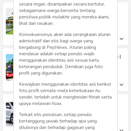
secara ringan, disampaikan secara bertutur,
Istana Maimun Medan | Mahakarya
sebagaimana warga bercerita tentang
Arsitektur dan Saksi Bisu Kejayaan
peristiwa politik mutakhir yang mereka alami,
Kesultanan Deli
lihat dan rasakan.
Putri Muthia Amri
Selasa 4 Nov, 2025
Konsekuensinya, akan ada serangkaian aturan
adimistratif dan etis bagi warga yang
bergabung di PepNews. Aturan paling
mendasar adalah setiap penulis wajib
Layanan Sewa Bus Pariwisata Medan |
menggunakan identitas asli sesuai kartu
Solusi Transportasi Andal untuk
keterangan penduduk. Demikian juga foto
Perjalanan Anda
profil yang digunakan.
Amri Munthe
Selasa 4 Nov, 2025
Kewajiban menggunakan identitas asli berikut
foto profil semata-mata keterbukaan itu
sendiri, terlebih untuk menghindari fitnah serta
Ingin Liburan ke Babel? Begini Tips
upaya melawan hoax.
Cerdas Pilih Rental Mobil Belitung
Terkait etis penulisan, setiap penulis
Ferro Maulana
Selasa 21 Oct, 2025
bertanggung jawab terhadap apa yang
ditulisnya dan terhadap gagasan yang