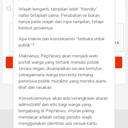
Humaniora
Wajah berganti, tampilan lebih “friendly”,
Saya setuju dengan
term dan kondisi
Sketsa
nafas tetaplah sama. Perubahan ini bukan
hanya pada wajah dan rupa tampilan, tetapi
Tekno
berikut jeroannya.
Apa makna dan konsekuensi “terbuka untuk
Gaya
publik”?
Wisata
Maknanya, PepNews akan menjadi web
portal warga yang tertarik menulis politik
Wanita
secara ringan, disampaikan secara bertutur,
sebagaimana warga bercerita tentang
Sudah punya akun?
Masuk
peristiwa politik mutakhir yang mereka alami,
lihat dan rasakan.
Konsekuensinya, akan ada serangkaian aturan
adimistratif dan etis bagi warga yang
bergabung di PepNews. Aturan paling
mendasar adalah setiap penulis wajib
menggunakan identitas asli sesuai kartu