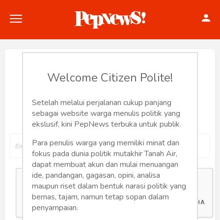
Reset Password
Welcome Citizen Polite!
Setelah melalui perjalanan cukup panjang
Input your email address to reset your
Politik
sebagai website warga menulis politik yang
password
ekslusif, kini PepNews terbuka untuk publik.
Konstitusi
Para penulis warga yang memiliki minat dan
Hankam
fokus pada dunia politik mutakhir Tanah Air,
dapat membuat akun dan mulai menuangan
Internasional
ide, pandangan, gagasan, opini, analisa
maupun riset dalam bentuk narasi politik yang
bernas, tajam, namun tetap sopan dalam
Bisnis
penyampaian.