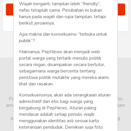
Humaniora
Wajah berganti, tampilan lebih “friendly”,
nafas tetaplah sama. Perubahan ini bukan
Sketsa
hanya pada wajah dan rupa tampilan, tetapi
berikut jeroannya.
Sudah punya akun?
Masuk
Tekno
Apa makna dan konsekuensi “terbuka untuk
publik”?
Gaya
Maknanya, PepNews akan menjadi web
Wisata
portal warga yang tertarik menulis politik
secara ringan, disampaikan secara bertutur,
Wanita
sebagaimana warga bercerita tentang
peristiwa politik mutakhir yang mereka alami,
lihat dan rasakan.
Konsekuensinya, akan ada serangkaian aturan
PepNews.com adalah media warga, tempat bagi penulis
adimistratif dan etis bagi warga yang
amatir dan profesional menyampaikan berbagai opini dalam
bergabung di PepNews. Aturan paling
bentuk artikel mapun feature yang ditulis dari sudut
mendasar adalah setiap penulis wajib
pandang tidak biasa, yang berbeda dari sudut pandang
menggunakan identitas asli sesuai kartu
berita media arus utama.
keterangan penduduk. Demikian juga foto