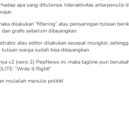
dap apa yang ditulisnya. Interaktivitas antarpenulis
th Gilbert:
wajar.
uan Itu Wajah Islam
 maka dilakukan “filtering” atau penyaringan tulisan ber
o dan grafis sebelum ditayangkan.
Heni Nuraini
Selasa 26 Nov, 2019
strator atau editor dilakukan secepat mungkin, sehin
tulisan warga sudah bisa ditayangkan.
Dipantau, Insiden Jat
a v2 (versi 2) PepNews ini, maka tagline pun berubah
Hekikopter di Lombo
ITE: “Write It Right!”
Alois Wisnuhardan
 mulailah menulis politik!
Senin 15 Jul, 2019