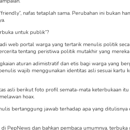
ampaian.
“friendly”, nafas tetaplah sama. Perubahan ini bukan h
ya.
rbuka untuk publik”?
obil Lombok
 web portal warga yang tertarik menulis politik secar
cerita tentang peristiwa politik mutakhir yang mereka a
Lepas Kunci Lombok
gkaian aturan adimistratif dan etis bagi warga yang b
Rabu 30 Oct, 2024
Ajang World Superbi
penulis wajib menggunakan identitas asli sesuai kartu
Menstimulus Pertum
Ekonomi
 asli berikut foto profil semata-mata keterbukaan itu s
Johan
 melawan hoax.
Jumat 12 Nov, 2021
 penulis bertanggung jawab terhadap apa yang ditulisny
ng di PepNews dan bahkan pembaca umumnya, terbuka