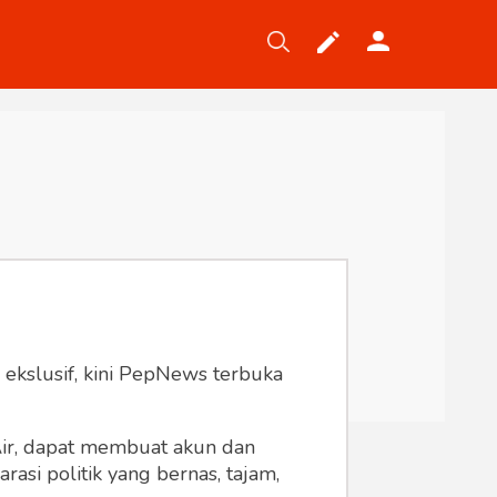
Tekno
Gaya
Wisata
Wanita
 ekslusif, kini PepNews terbuka
 Air, dapat membuat akun dan
asi politik yang bernas, tajam,