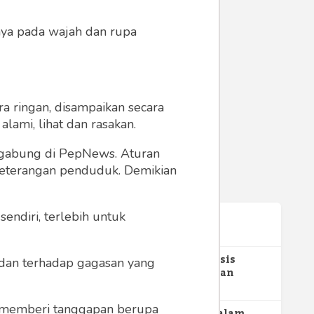
anya pada wajah dan rupa
a ringan, disampaikan secara
lami, lihat dan rasakan.
ergabung di PepNews. Aturan
ke
 keterangan penduduk. Demikian
buhan
endiri, terlebih untuk
Terpopuler
1
Gerakan Sehat Berbasis
a dan terhadap gagasan yang
Pesantren: Pengabdian
Masyarakat Prodi Spesialis
350
Keperawatan Medikal Bedah
 memberi tanggapan berupa
UNIMUS di Pondok Pesantren