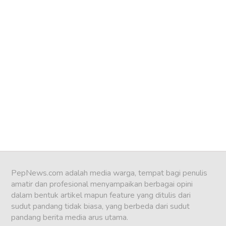
PepNews.com adalah media warga, tempat bagi penulis
amatir dan profesional menyampaikan berbagai opini
dalam bentuk artikel mapun feature yang ditulis dari
sudut pandang tidak biasa, yang berbeda dari sudut
pandang berita media arus utama.