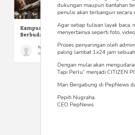
dukungan maupun bantahan terha
Elizabe
penulis akan terbangun secara 
Peremp
Saya
Agar setiap tulisan layak baca,
Kampung Sasak, Agama
menyertainya seperti foto, vide
Berbudaya
Proses penyaringan oleh admini
Iyyas Subiakto
paling lambat 1x24 jam sebuah 
Rabu 28 Aug, 2019
Dengan mulai akan mengudarany
Tapi Perlu” menjadi CITIZEN POL
Mari Bergabung di PepNews dan
Pepih Nugraha,
CEO PepNews