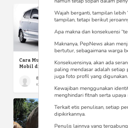
namun tetap sopan dalam peny
Wajah berganti, tampilan lebih 
tampilan, tetapi berikut jeroann
Apa makna dan konsekuensi “te
Sewa M
Maknanya, PepNews akan menjadi
bertutur, sebagaimana warga ber
Cara Mudah Memesan Sewa
Konsekuensinya, akan ada seran
Mobil di Lombok
paling mendasar adalah setiap 
juga foto profil yang digunakan.
Bintang
Kamis 1 May, 2025
Kewajiban menggunakan identitas
menghindari fitnah serta upaya
Terkait etis penulisan, setiap
dipikirkannya.
Penulis lainnya yang tergabu