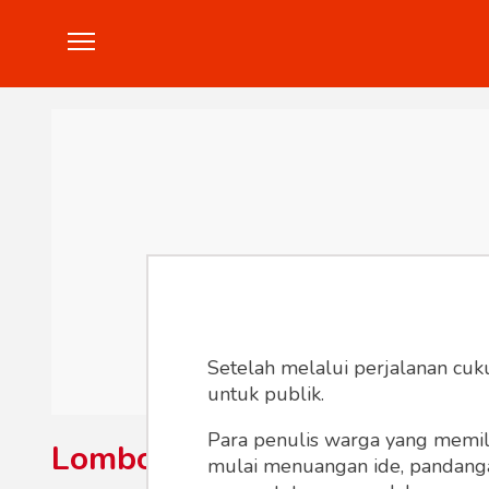
Politik
Konstitusi
Hankam
In
Setelah melalui perjalanan cuk
untuk publik.
Para penulis warga yang memili
Lombok
mulai menuangan ide, pandangan,