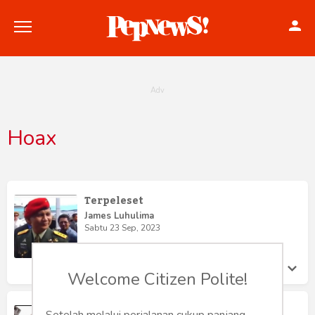
Hoax
Politik
Konstitusi
Terpeleset
Hankam
James Luhulima
Sabtu 23 Sep, 2023
Internasional
Welcome Citizen Polite!
Bisnis
Di AS Penyebar Hoax Kena Denda
Setelah melalui perjalanan cukup panjang