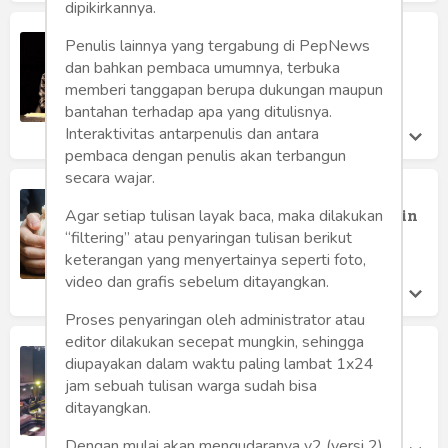
dipikirkannya.
Jurnalis Senior Unggah Informasi
Penulis lainnya yang tergabung di PepNews
Hoax tentang "Megawati Sakit"
dan bahkan pembaca umumnya, terbuka
Kasihanto Anto
memberi tanggapan berupa dukungan maupun
Jumat 17 Sep, 2021
bantahan terhadap apa yang ditulisnya.
Interaktivitas antarpenulis dan antara
pembaca dengan penulis akan terbangun
secara wajar.
Mengapa Pejabat dan Tokoh
Masyarakat Mudah Ditipu oleh "Angin
Agar setiap tulisan layak baca, maka dilakukan
Surga"?
“filtering” atau penyaringan tulisan berikut
Denny JA
keterangan yang menyertainya seperti foto,
Jumat 6 Aug, 2021
video dan grafis sebelum ditayangkan.
Proses penyaringan oleh administrator atau
editor dilakukan secepat mungkin, sehingga
Wasapada Isu Hoax Vaksin Ketiga
diupayakan dalam waktu paling lambat 1x24
Johan
jam sebuah tulisan warga sudah bisa
Selasa 3 Aug, 2021
ditayangkan.
Dengan mulai akan mengudaranya v2 (versi 2)