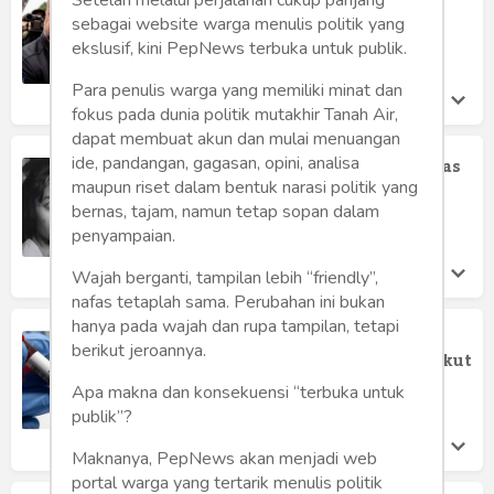
Humaniora
Puluhan Juta Dollar
sebagai website warga menulis politik yang
Satria Dharma
ekslusif, kini PepNews terbuka untuk publik.
Sketsa
Minggu 7 Aug, 2022
Para penulis warga yang memiliki minat dan
Tekno
fokus pada dunia politik mutakhir Tanah Air,
dapat membuat akun dan mulai menuangan
Gaya
ide, pandangan, gagasan, opini, analisa
Cut Zahara Fona, Pelaku "Prank" Kelas
Kakap Zaman Orba
maupun riset dalam bentuk narasi politik yang
Wisata
bernas, tajam, namun tetap sopan dalam
Anton D. H. Nugrahanto
Selasa 31 May, 2022
penyampaian.
Wanita
Wajah berganti, tampilan lebih “friendly”,
nafas tetaplah sama. Perubahan ini bukan
hanya pada wajah dan rupa tampilan, tetapi
Waspada Hoax, Vaksinasi Covid-19
berikut jeroannya.
Tidak Berkaitan dengan Hepatitis Akut
Johan
Apa makna dan konsekuensi “terbuka untuk
Sabtu 14 May, 2022
publik”?
Maknanya, PepNews akan menjadi web
portal warga yang tertarik menulis politik