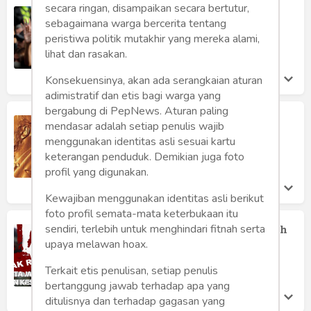
secara ringan, disampaikan secara bertutur,
Demokrasi Medsos
sebagaimana warga bercerita tentang
Sunardian Wirodono
peristiwa politik mutakhir yang mereka alami,
Jumat 18 Mar, 2022
lihat dan rasakan.
Konsekuensinya, akan ada serangkaian aturan
adimistratif dan etis bagi warga yang
bergabung di PepNews. Aturan paling
Berita Undangan Nominasi Nobel
mendasar adalah setiap penulis wajib
Sastra: Hoax atau Bukan?
menggunakan identitas asli sesuai kartu
Denny JA
keterangan penduduk. Demikian juga foto
Jumat 21 Jan, 2022
profil yang digunakan.
Kewajiban menggunakan identitas asli berikut
foto profil semata-mata keterbukaan itu
Radikalisme dan Hoax Menjadi Musuh
sendiri, terlebih untuk menghindari fitnah serta
Bersama
upaya melawan hoax.
Admin Pep News
Terkait etis penulisan, setiap penulis
Kamis 20 Jan, 2022
bertanggung jawab terhadap apa yang
ditulisnya dan terhadap gagasan yang