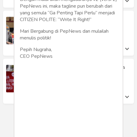
PepNews ini, maka tagline pun berubah dari
yang semula “Ga Penting Tapi Perlu” menjadi
Timbunan Emas Batutulis
CITIZEN POLITE: “Write It Right!”
Tomi Lebang
Mari Bergabung di PepNews dan mulailah
Minggu 1 Aug, 2021
menulis politik!
Pepih Nugraha,
CEO PepNews
Hoax Vaksinasi Hambat Penanganan
Pandemi Covid-19
Johan
Minggu 1 Aug, 2021
LOAD MORE