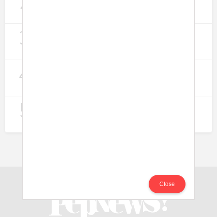
2
Lapangan Kerja
274
3
Digitalisasi Koperasi Merah Putih Buka
Peluang Ekonomi Baru di Desa
257
4
Rumah Subsidi dan Upaya Negara
Wujudkan Hunian Inklusif
240
5
Koperasi Merah Putih Didorong untuk
Perluas Distribusi Manfaat APBN
217
Close