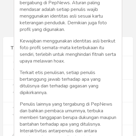
bergabung di PepNews. Aturan paling
mendasar adalah setiap penulis wajib
menggunakan identitas asli sesuai kartu
keterangan penduduk. Demikian juga foto
profil yang digunakan.
Kewajiban menggunakan identitas asli berikut
foto profil semata-mata keterbukaan itu
Terpopuler
sendiri, terlebih untuk menghindari fitnah serta
1
Gerakan Sehat Berbasis Pesantren:
upaya melawan hoax.
Pengabdian Masyarakat Prodi Spesialis
Keperawatan Medikal Bedah UNIMUS di
Terkait etis penulisan, setiap penulis
352
Pondok Pesantren Putra UNIMUS
bertanggung jawab terhadap apa yang
2
Semarang
MBG dan Perannya dalam Perluasan
ditulisnya dan terhadap gagasan yang
Lapangan Kerja
dipikirkannya.
274
Penulis lainnya yang tergabung di PepNews
3
Digitalisasi Koperasi Merah Putih Buka
dan bahkan pembaca umumnya, terbuka
Peluang Ekonomi Baru di Desa
memberi tanggapan berupa dukungan maupun
257
bantahan terhadap apa yang ditulisnya.
4
Rumah Subsidi dan Upaya Negara
Interaktivitas antarpenulis dan antara