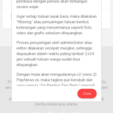
Wujudkan Hunian Inklusif
pembaca dengan penulis akan terbangun
240
secara wajar.
5
Koperasi Merah Putih Didorong untuk
Agar setiap tulisan layak baca, maka dilakukan
Perluas Distribusi Manfaat APBN
“filtering” atau penyaringan tulisan berikut
214
keterangan yang menyertainya seperti foto,
video dan grafis sebelum ditayangkan.
Proses penyaringan oleh administrator atau
editor dilakukan secepat mungkin, sehingga
diupayakan dalam waktu paling lambat 1x24
jam sebuah tulisan warga sudah bisa
ditayangkan.
Dengan mulai akan mengudaranya v2 (versi 2)
PepNews ini, maka tagline pun berubah dari
PepNews.com adalah media warga, tempat bagi penulis
yang semula “Ga Penting Tapi Perlu” menjadi
amatir dan profesional menyampaikan berbagai opini dalam
CITIZEN POLITE: “Write It Right!”
bentuk artikel mapun feature yang ditulis dari sudut
Close
pandang tidak biasa, yang berbeda dari sudut pandang
Mari Bergabung di PepNews dan mulailah
berita media arus utama.
menulis politik!