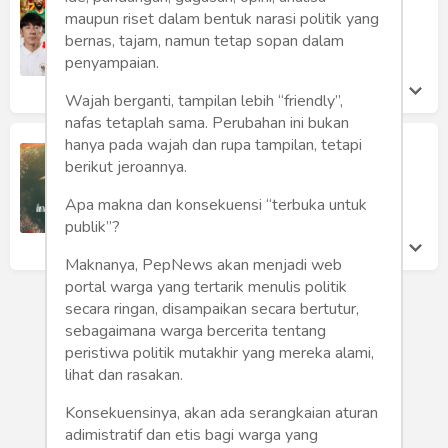
Humaniora
FIFA World Cup U-20
maupun riset dalam bentuk narasi politik yang
Prima Trisna Aji
bernas, tajam, namun tetap sopan dalam
Sketsa
Senin 30 Jan, 2023
penyampaian.
Tekno
Wajah berganti, tampilan lebih “friendly”,
nafas tetaplah sama. Perubahan ini bukan
Gaya
hanya pada wajah dan rupa tampilan, tetapi
Rumah Kita
berikut jeroannya.
Dahlan Iskan
Wisata
Senin 4 Nov, 2019
Apa makna dan konsekuensi “terbuka untuk
publik”?
Wanita
Maknanya, PepNews akan menjadi web
portal warga yang tertarik menulis politik
secara ringan, disampaikan secara bertutur,
sebagaimana warga bercerita tentang
peristiwa politik mutakhir yang mereka alami,
lihat dan rasakan.
Konsekuensinya, akan ada serangkaian aturan
adimistratif dan etis bagi warga yang