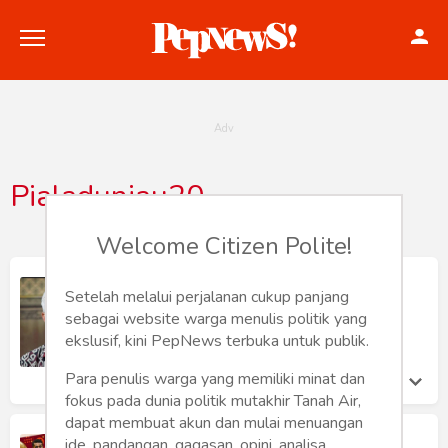
Pialaduniau20
Politik
Welcome Citizen Polite!
Konstitusi
Ganjaran Blunder Ganjar
Setelah melalui perjalanan cukup panjang
Hankam
James Luhulima
sebagai website warga menulis politik yang
Jumat 31 Mar, 2023
ekslusif, kini PepNews terbuka untuk publik.
Internasional
Para penulis warga yang memiliki minat dan
fokus pada dunia politik mutakhir Tanah Air,
Bisnis
dapat membuat akun dan mulai menuangan
Prima Trisna Aji Menjadi Volounter
ide, pandangan, gagasan, opini, analisa