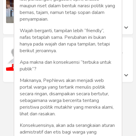
Humaniora
FIF Tebar Ancaman ke Nasabah
maupun riset dalam bentuk narasi politik yang
Menunggak
bernas, tajam, namun tetap sopan dalam
Sketsa
Ferro Maulana
penyampaian.
Selasa 20 Feb, 2024
Tekno
Wajah berganti, tampilan lebih “friendly”,
nafas tetaplah sama. Perubahan ini bukan
Gaya
hanya pada wajah dan rupa tampilan, tetapi
Jangan Salah Pilih, Ini Dia Alamat
berikut jeroannya.
Lengkap Pos Lion Parcel Terbaik dan
Terpercaya di Jakarta
Wisata
Apa makna dan konsekuensi “terbuka untuk
Ferro Maulana
publik”?
Rabu 8 Nov, 2023
Wanita
Maknanya, PepNews akan menjadi web
portal warga yang tertarik menulis politik
secara ringan, disampaikan secara bertutur,
sebagaimana warga bercerita tentang
peristiwa politik mutakhir yang mereka alami,
lihat dan rasakan.
Konsekuensinya, akan ada serangkaian aturan
adimistratif dan etis bagi warga yang