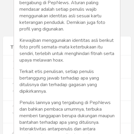
bergabung di PepNews. Aturan paling
mendasar adalah setiap penulis wajib
menggunakan identitas asli sesuai kartu
keterangan penduduk. Demikian juga foto
profil yang digunakan.
Kewajiban menggunakan identitas asli berikut
foto profil semata-mata keterbukaan itu
Terpopuler
sendiri, terlebih untuk menghindari fitnah serta
1
Gerakan Sehat Berbasis Pesantren:
upaya melawan hoax.
Pengabdian Masyarakat Prodi Spesialis
Keperawatan Medikal Bedah UNIMUS di
Terkait etis penulisan, setiap penulis
352
Pondok Pesantren Putra UNIMUS
bertanggung jawab terhadap apa yang
2
Semarang
MBG dan Perannya dalam Perluasan
ditulisnya dan terhadap gagasan yang
Lapangan Kerja
dipikirkannya.
274
Penulis lainnya yang tergabung di PepNews
3
Digitalisasi Koperasi Merah Putih Buka
dan bahkan pembaca umumnya, terbuka
Peluang Ekonomi Baru di Desa
memberi tanggapan berupa dukungan maupun
257
bantahan terhadap apa yang ditulisnya.
4
Rumah Subsidi dan Upaya Negara
Interaktivitas antarpenulis dan antara