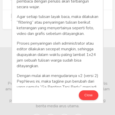
Wujudkan Hunian Inklusif
pembaca dengan penulis akan terbangun
240
secara wajar.
5
Koperasi Merah Putih Didorong untuk
Agar setiap tulisan layak baca, maka dilakukan
Perluas Distribusi Manfaat APBN
“filtering” atau penyaringan tulisan berikut
214
keterangan yang menyertainya seperti foto,
video dan grafis sebelum ditayangkan.
Proses penyaringan oleh administrator atau
editor dilakukan secepat mungkin, sehingga
diupayakan dalam waktu paling lambat 1x24
jam sebuah tulisan warga sudah bisa
ditayangkan.
Dengan mulai akan mengudaranya v2 (versi 2)
PepNews ini, maka tagline pun berubah dari
PepNews.com adalah media warga, tempat bagi penulis
yang semula “Ga Penting Tapi Perlu” menjadi
amatir dan profesional menyampaikan berbagai opini dalam
CITIZEN POLITE: “Write It Right!”
bentuk artikel mapun feature yang ditulis dari sudut
Close
pandang tidak biasa, yang berbeda dari sudut pandang
Mari Bergabung di PepNews dan mulailah
berita media arus utama.
menulis politik!