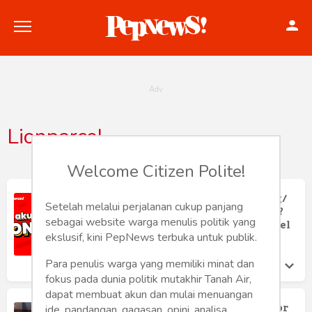
Lionparcel
Politik
Welcome Citizen Polite!
Konstitusi
Bingung Ingin Pick Up Kirim Barang/
Setelah melalui perjalanan cukup panjang
Paket Free Ongkir di Wilayah Jaksel?
Hankam
sebagai website warga menulis politik yang
Berikut Solusinya dari Pos Lion Parcel
Paso Jagakarsa
ekslusif, kini PepNews terbuka untuk publik.
Ferro Maulana
Internasional
Minggu 5 Jan, 2025
Para penulis warga yang memiliki minat dan
fokus pada dunia politik mutakhir Tanah Air,
Bisnis
dapat membuat akun dan mulai menuangan
Masyarakat Jadi Resah! Debt Collector
ide, pandangan, gagasan, opini, analisa