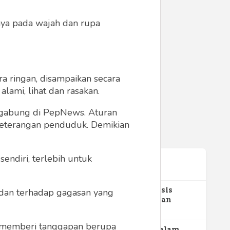
anya pada wajah dan rupa
a ringan, disampaikan secara
lami, lihat dan rasakan.
ergabung di PepNews. Aturan
 keterangan penduduk. Demikian
endiri, terlebih untuk
Terpopuler
IV &
1
Gerakan Sehat Berbasis
a dan terhadap gagasan yang
ota
Pesantren: Pengabdian
Masyarakat Prodi Spesialis
348
Keperawatan Medikal Bedah
 memberi tanggapan berupa
UNIMUS di Pondok Pesantren
ng