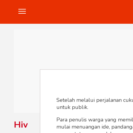
Politik
Konstitusi
Hankam
In
Setelah melalui perjalanan cuk
untuk publik.
Para penulis warga yang memili
Hiv
mulai menuangan ide, pandangan,