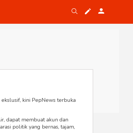
Tekno
Gaya
Wisata
Wanita
 ekslusif, kini PepNews terbuka
 Air, dapat membuat akun dan
asi politik yang bernas, tajam,