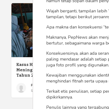
namun tetap sopan dalam peny
Wajah berganti, tampilan lebih 
tampilan, tetapi berikut jeroann
Apa makna dan konsekuensi “te
Maknanya, PepNews akan menjadi
bertutur, sebagaimana warga ber
Konsekuensinya, akan ada seran
paling mendasar adalah setiap 
Kasus HIV dan Sifilis
Pasien
juga foto profil yang digunakan.
Meningkat di Indonesia di
Sembuh
Tahun 2023
Transp
Kewajiban menggunakan identitas
Tulang
menghindari fitnah serta upaya
Prima Trisna Aji
Terkait etis penulisan, setiap
Sabtu 3 Jun, 2023
dipikirkannya.
Penulis lainnya yang tergabu