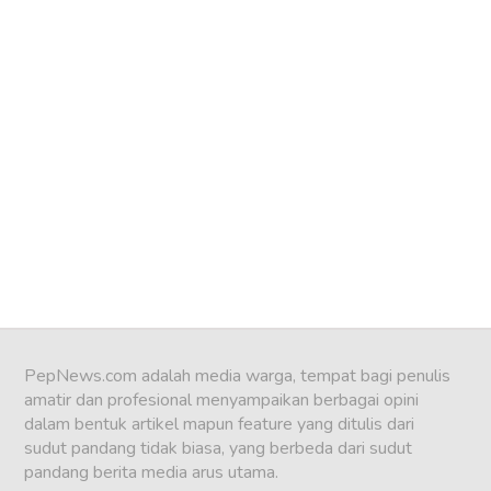
PepNews.com adalah media warga, tempat bagi penulis
amatir dan profesional menyampaikan berbagai opini
dalam bentuk artikel mapun feature yang ditulis dari
sudut pandang tidak biasa, yang berbeda dari sudut
pandang berita media arus utama.