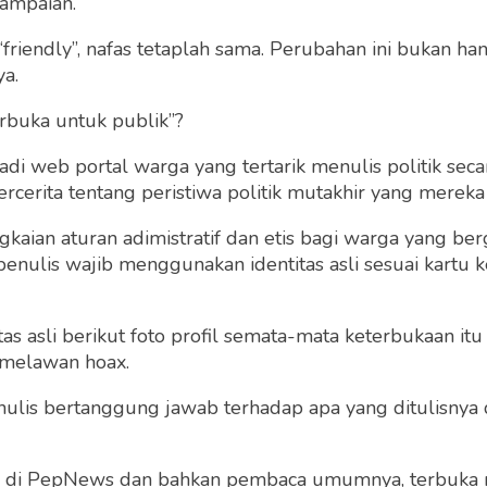
ampaian.
“friendly”, nafas tetaplah sama. Perubahan ini bukan h
ya.
rbuka untuk publik”?
 web portal warga yang tertarik menulis politik secar
cerita tentang peristiwa politik mutakhir yang mereka a
gkaian aturan adimistratif dan etis bagi warga yang b
penulis wajib menggunakan identitas asli sesuai kartu
 Ketiga HIV AIDS yang
 Berkat
lantasi Sum sum
 asli berikut foto profil semata-mata keterbukaan itu s
 Belakang
 melawan hoax.
Lapas Kelas I Malang
Koordinasi Program H
 penulis bertanggung jawab terhadap apa yang ditulisny
Prima Trisna Aji
AIDS dengan Dinkes K
Kamis 4 May, 2023
Malang
ng di PepNews dan bahkan pembaca umumnya, terbuka
Lapas Kelas I Mala