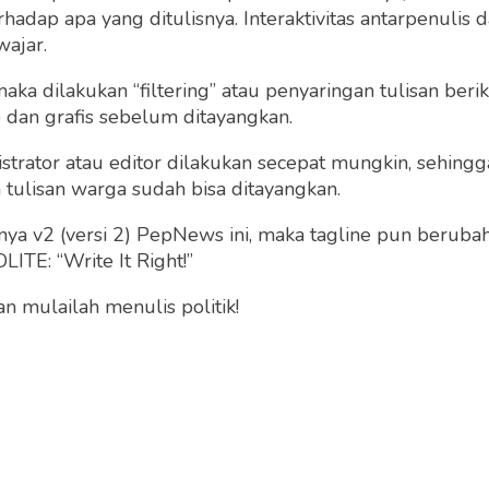
dap apa yang ditulisnya. Interaktivitas antarpenulis
Jumat 24 Mar, 2023
wajar.
 maka dilakukan “filtering” atau penyaringan tulisan ber
o dan grafis sebelum ditayangkan.
strator atau editor dilakukan secepat mungkin, sehin
tulisan warga sudah bisa ditayangkan.
a v2 (versi 2) PepNews ini, maka tagline pun berubah
ITE: “Write It Right!”
 mulailah menulis politik!