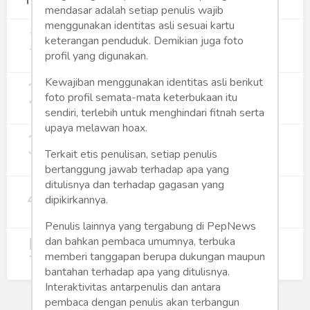
Terpopuler
mendasar adalah setiap penulis wajib
menggunakan identitas asli sesuai kartu
1
Gerakan Sehat Berbasis Pesantren:
keterangan penduduk. Demikian juga foto
Pengabdian Masyarakat Prodi Spesialis
profil yang digunakan.
Keperawatan Medikal Bedah UNIMUS di
355
Pondok Pesantren Putra UNIMUS
2
Kewajiban menggunakan identitas asli berikut
Semarang
MBG dan Perannya dalam Perluasan
Lapangan Kerja
foto profil semata-mata keterbukaan itu
sendiri, terlebih untuk menghindari fitnah serta
274
upaya melawan hoax.
3
Digitalisasi Koperasi Merah Putih Buka
Peluang Ekonomi Baru di Desa
Terkait etis penulisan, setiap penulis
257
bertanggung jawab terhadap apa yang
ditulisnya dan terhadap gagasan yang
4
Rumah Subsidi dan Upaya Negara
dipikirkannya.
Wujudkan Hunian Inklusif
244
Penulis lainnya yang tergabung di PepNews
5
Koperasi Merah Putih Didorong untuk
dan bahkan pembaca umumnya, terbuka
Perluas Distribusi Manfaat APBN
memberi tanggapan berupa dukungan maupun
217
bantahan terhadap apa yang ditulisnya.
Interaktivitas antarpenulis dan antara
pembaca dengan penulis akan terbangun