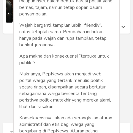
Humaniora
maupun riset dalam bentuk narasi politik yang
Itu
bernas, tajam, namun tetap sopan dalam
Andi Setiono Mangoenprasodjo
penyampaian.
Sketsa
Senin 10 Sep, 2018
Wajah berganti, tampilan lebih “friendly”,
Tekno
nafas tetaplah sama. Perubahan ini bukan
hanya pada wajah dan rupa tampilan, tetapi
Gaya
berikut jeroannya.
Apa makna dan konsekuensi “terbuka untuk
Wisata
publik”?
Wanita
Maknanya, PepNews akan menjadi web
portal warga yang tertarik menulis politik
secara ringan, disampaikan secara bertutur,
sebagaimana warga bercerita tentang
peristiwa politik mutakhir yang mereka alami,
lihat dan rasakan.
Konsekuensinya, akan ada serangkaian aturan
adimistratif dan etis bagi warga yang
bergabung di PepNews. Aturan paling