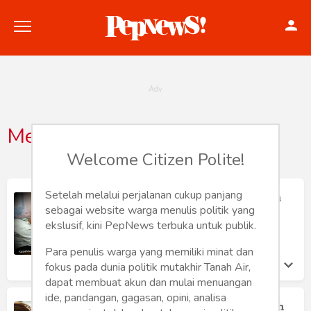
Medan
Politik
Welcome Citizen Polite!
Konstitusi
Setelah melalui perjalanan cukup panjang
Ranto Sibarani, "Robin Hood" Hukum
dari Medan
sebagai website warga menulis politik yang
Hankam
ekslusif, kini PepNews terbuka untuk publik.
Andi Setiono Mangoenprasodjo
Rabu 19 Sep, 2018
Internasional
Para penulis warga yang memiliki minat dan
fokus pada dunia politik mutakhir Tanah Air,
Bisnis
dapat membuat akun dan mulai menuangan
ide, pandangan, gagasan, opini, analisa
Meliana, Perempuan Berparas Bersih