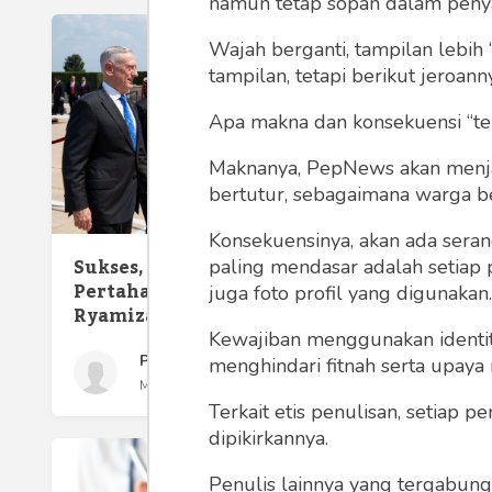
namun tetap sopan dalam peny
Wajah berganti, tampilan lebih 
tampilan, tetapi berikut jeroann
Apa makna dan konsekuensi “te
Maknanya, PepNews akan menjadi
bertutur, sebagaimana warga ber
Konsekuensinya, akan ada seran
Sukses, Diplomasi
paling mendasar adalah setiap 
Pertahanan Menhan
Mantan
juga foto profil yang digunakan.
Ryamizard ke AS
di Pula
Konglo
Kewajiban menggunakan identitas
Prayitno Ramelan
menghindari fitnah serta upaya
Minggu 30 Sep, 2018
Terkait etis penulisan, setiap
dipikirkannya.
Penulis lainnya yang tergabu