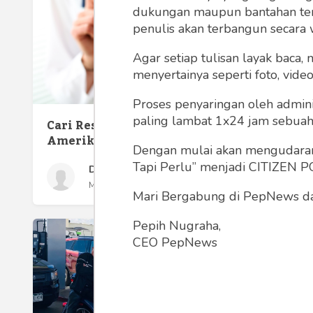
dukungan maupun bantahan terha
penulis akan terbangun secara 
Agar setiap tulisan layak baca,
menyertainya seperti foto, vide
Ideali
Proses penyaringan oleh admini
Menung
paling lambat 1x24 jam sebuah 
Cari Resep yang Mahal di
Amerika
Dengan mulai akan mengudarany
Tapi Perlu” menjadi CITIZEN POL
Dahlan Iskan
Minggu 16 Sep, 2018
Mari Bergabung di PepNews dan
Pepih Nugraha,
CEO PepNews
Donald