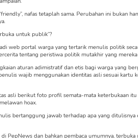
ampaian.
“friendly”, nafas tetaplah sama. Perubahan ini bukan h
ya.
rbuka untuk publik”?
 web portal warga yang tertarik menulis politik secar
cerita tentang peristiwa politik mutakhir yang mereka a
gkaian aturan adimistratif dan etis bagi warga yang b
penulis wajib menggunakan identitas asli sesuai kartu
Masjid Istiqlal di Hou
 Pengungsi Vietnam
u Galang Ini Jadi
merat di AS
 asli berikut foto profil semata-mata keterbukaan itu s
Dahlan Iskan
 melawan hoax.
Rabu 19 Sep, 2018
Dahlan Iskan
 penulis bertanggung jawab terhadap apa yang ditulisny
Jumat 21 Sep, 2018
ng di PepNews dan bahkan pembaca umumnya, terbuka