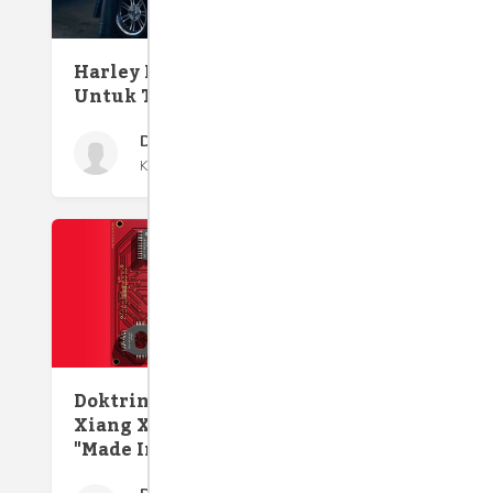
Pecund
Joker
Harley Davidson, Jalan 150
Untuk Tahun Ke 115
Dahlan Iskan
Kamis 6 Sep, 2018
Doktrin Deng Untuk Meng
Xiang Xi, Mimpi Tiongkok
Lift Gu
"Made In China 2025"