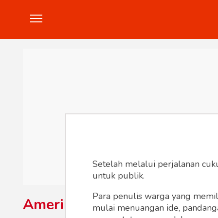
Politik
Konstitusi
Hankam
In
Setelah melalui perjalanan cuk
untuk publik.
Para penulis warga yang memili
Amerika Serikat
mulai menuangan ide, pandangan,