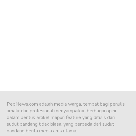
Jumat 31 Aug, 2018
LOAD MORE
PepNews.com adalah media warga, tempat bagi penulis
amatir dan profesional menyampaikan berbagai opini
dalam bentuk artikel mapun feature yang ditulis dari
sudut pandang tidak biasa, yang berbeda dari sudut
pandang berita media arus utama.