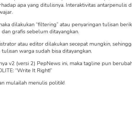
dap apa yang ditulisnya. Interaktivitas antarpenulis
wajar.
Lanjutan Perang Daga
 maka dilakukan “filtering” atau penyaringan tulisan ber
Tiongkok, Hukuman B
o dan grafis sebelum ditayangkan.
yang Dicepatkan
sme New York Time
strator atau editor dilakukan secepat mungkin, sehin
gu "Tipping Point"
Dahlan Iskan
tulisan warga sudah bisa ditayangkan.
Selasa 18 Sep, 2018
Dahlan Iskan
a v2 (versi 2) PepNews ini, maka tagline pun berubah
Kamis 13 Sep, 2018
ITE: “Write It Right!”
 mulailah menulis politik!
 Trump; Pahlawan,