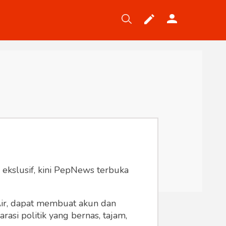
Tekno
Gaya
Wisata
Wanita
 ekslusif, kini PepNews terbuka
 Air, dapat membuat akun dan
asi politik yang bernas, tajam,