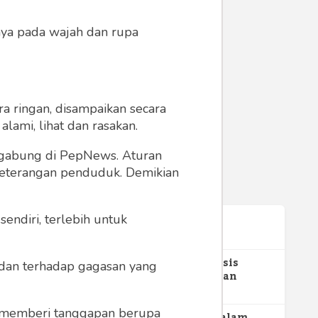
anya pada wajah dan rupa
a ringan, disampaikan secara
lami, lihat dan rasakan.
ergabung di PepNews. Aturan
 keterangan penduduk. Demikian
ston
endiri, terlebih untuk
Terpopuler
1
Gerakan Sehat Berbasis
a dan terhadap gagasan yang
Pesantren: Pengabdian
Masyarakat Prodi Spesialis
352
Keperawatan Medikal Bedah
 memberi tanggapan berupa
UNIMUS di Pondok Pesantren