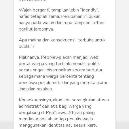
Humaniora
Wajah berganti, tampilan lebih “friendly”,
Sketsa
nafas tetaplah sama. Perubahan ini bukan
hanya pada wajah dan rupa tampilan, tetapi
Tekno
berikut jeroannya.
Apa makna dan konsekuensi “terbuka untuk
Gaya
publik”?
Wisata
Maknanya, PepNews akan menjadi web
portal warga yang tertarik menulis politik
Wanita
secara ringan, disampaikan secara bertutur,
sebagaimana warga bercerita tentang
peristiwa politik mutakhir yang mereka alami,
lihat dan rasakan.
Konsekuensinya, akan ada serangkaian aturan
adimistratif dan etis bagi warga yang
bergabung di PepNews. Aturan paling
mendasar adalah setiap penulis wajib
menggunakan identitas asli sesuai kartu