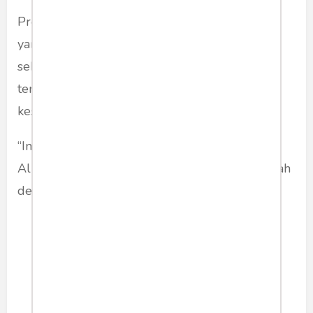
Presiden menegaskan bahwa bencana besar
yang melanda Sumatera merupakan duka
sekaligus pengingat bahwa Indonesia harus
terus memperkuat kemandirian dan
kesiapsiagaan nasional.
“Ini musibah, tapi di sisi lain menguji kita. Dan
Alhamdulillah, kita kuat. Kita mengatasi masalah
dengan diri kita sendiri,” katanya.
sketsa
bencanasumatera
presidenprabowo
helikopter
herculesc130j
airbusa4000
dlhsawahluntoorgstruktur