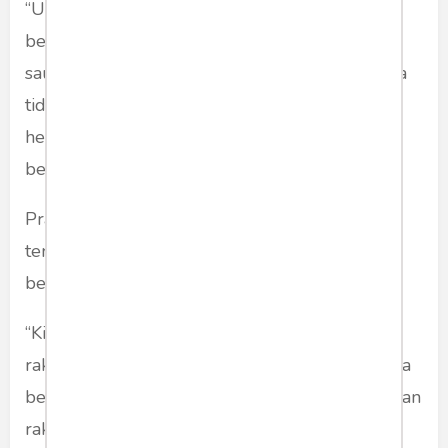
“Untuk apa Prabowo beli alutsista? Untuk apa
beli helikopter banyak-banyak? Saudara-
saudara, bangsa kita berada di Ring of Fire. Kita
tidak bisa kalau ada bencana baru kita cari
helikopter di toko. Tidak ada. Pemimpin harus
berpikir ke depan,” tegasnya.
Prabowo juga menyampaikan rasa bangganya
terhadap aparat dan tim tanggap darurat yang
bergerak cepat di lapangan.
“Kita adalah pemerintah yang bekerja untuk
rakyat. Kita merencanakan untuk rakyat, dan kita
berani mengambil keputusan untuk kepentingan
rakyat,” ujarnya.