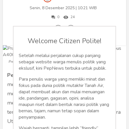
Humaniora
Senin, 8 Desember 2025 | 10:21 WIB
Sketsa
0
24
Tekno
Welcome Citizen Polite!
Gaya
Wisata
Setelah melalui perjalanan cukup panjang
sebagai website warga menulis politik yang
Presiden Prabowo Subianto (Foto: Dok Net/ Istimewa)
Wanita
ekslusif, kini PepNews terbuka untuk publik.
PepNews
– Presiden RI Prabowo Subianto
Para penulis warga yang memiliki minat dan
mengatakan bahwa pemerintah telah
fokus pada dunia politik mutakhir Tanah Air,
dapat membuat akun dan mulai menuangan
mengerahkan seluruh kekuatan negara untuk
ide, pandangan, gagasan, opini, analisa
menangani dan membantu masyarakat yang
maupun riset dalam bentuk narasi politik yang
bernas, tajam, namun tetap sopan dalam
terdampak banjir dan longsor di Aceh, Sumatera
penyampaian.
Utara, dan Sumatera Barat.
Wajah berganti, tampilan lebih “friendly”,