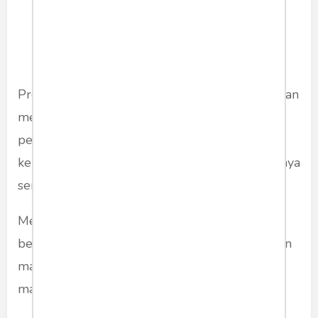
Presiden juga menyinggung bahwa kemampuan
merespons cepat ini merupakan hasil
perencanaan jangka panjang, termasuk
keputusan pembelian alutsista yang sebelumnya
sempat dikritik sebagian pihak.
Menurutnya, Indonesia sebagai negara yang
berada di “Ring of Fire” membutuhkan kesiapan
maksimal dalam menghadapi bencana besar
maupun ancaman lainnya.