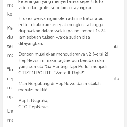
keterangan yang menyertainya seperti foto,
menunjukkan kontribusi nyata dalam operasi
video dan grafis sebelum ditayangkan.
kemanusiaan.
Proses penyaringan oleh administrator atau
editor dilakukan secepat mungkin, sehingga
Kapasitas angkut yang besar memungkinkan
diupayakan dalam waktu paling lambat 1x24
distribusi bantuan berlangsung lebih masif,
jam sebuah tulisan warga sudah bisa
ditayangkan.
terutama ke daerah-daerah yang sulit dijangkau
Dengan mulai akan mengudaranya v2 (versi 2)
melalui jalur darat.
PepNews ini, maka tagline pun berubah dari
yang semula “Ga Penting Tapi Perlu” menjadi
“Ini membuktikan bahwa alat-alat negara hadir
CITIZEN POLITE: “Write It Right!”
cepat. Negara kita kuat, negara kita utuh, dan kita
Mari Bergabung di PepNews dan mulailah
mampu mengatasi cobaan-cobaan besar,”
menulis politik!
ujarnya disambut riuh hadirin.
Pepih Nugraha,
CEO PepNews
Dalam pidatonya, Presiden Prabowo juga
mengajak seluruh peserta untuk berdoa bagi