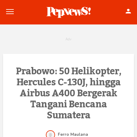
Politik
Prabowo: 50 Helikopter,
Hercules C-130J, hingga
Konstitusi
Airbus A400 Bergerak
Hankam
Tangani Bencana
Internasional
Sumatera
Bisnis
Ferro Maulana