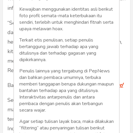
infrastruktur.
Kewajiban menggunakan identitas asli berikut
foto profil semata-mata keterbukaan itu
sendiri, terlebih untuk menghindari fitnah serta
“Sekarang 50 helikopter sedang bergerak di
upaya melawan hoax.
daerah musibah. Minggu ini saja datang 5
Terkait etis penulisan, setiap penulis
helikopter baru, dan mulai Januari tahun depan,
bertanggung jawab terhadap apa yang
kita akan datangkan 200 helikopter lagi untuk
ditulisnya dan terhadap gagasan yang
dipikirkannya.
memperkuat kemampuan tanggap bencana
Republik Indonesia,” jelasnya.
Penulis lainnya yang tergabung di PepNews
dan bahkan pembaca umumnya, terbuka
memberi tanggapan berupa dukungan maupun
Baca Juga Ini:
https://dlhsawahlunto.org/struktur/
bantahan terhadap apa yang ditulisnya.
Interaktivitas antarpenulis dan antara
Selain kekuatan udara yang dimiliki TNI, Polri,
pembaca dengan penulis akan terbangun
maupun BNPB, pesawat Hercules C-130J
secara wajar.
terbaru dan Airbus A400 yang baru dimiliki
Agar setiap tulisan layak baca, maka dilakukan
“filtering” atau penyaringan tulisan berikut
Indonesia beberapa pekan lalu telah