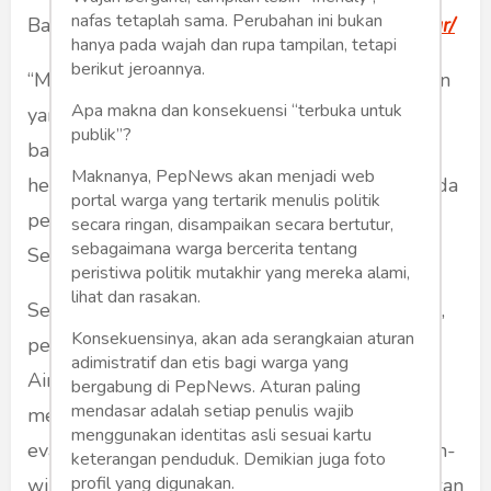
nafas tetaplah sama. Perubahan ini bukan
Baca Juga Ini:
https://dlhsawahlunto.org/struktur/
hanya pada wajah dan rupa tampilan, tetapi
berikut jeroannya.
“Mungkin beberapa bulan atau beberapa tahun
Apa makna dan konsekuensi “terbuka untuk
yang lalu tidak ada yang bisa memperkirakan
publik”?
bahwa negara kita mampu mengerahkan 50
Maknanya, PepNews akan menjadi web
helikopter,” kata Prabowo dalam pidatonya pada
portal warga yang tertarik menulis politik
peringatan HUT ke-61 Partai Golkar di Istora
secara ringan, disampaikan secara bertutur,
sebagaimana warga bercerita tentang
Senayan, Jumat (5/12).
peristiwa politik mutakhir yang mereka alami,
lihat dan rasakan.
Sebanyak 50 unit helikopter dari berbagai tipe,
Konsekuensinya, akan ada serangkaian aturan
pesawat angkut berat Hercules C-130J, serta
adimistratif dan etis bagi warga yang
Airbus A400 telah diterjunkan untuk
bergabung di PepNews. Aturan paling
mendasar adalah setiap penulis wajib
mempercepat penyaluran bantuan logistik,
menggunakan identitas asli sesuai kartu
evakuasi korban, dan distribusi BBM ke wilayah-
keterangan penduduk. Demikian juga foto
profil yang digunakan.
wilayah yang terputus aksesnya akibat kerusakan