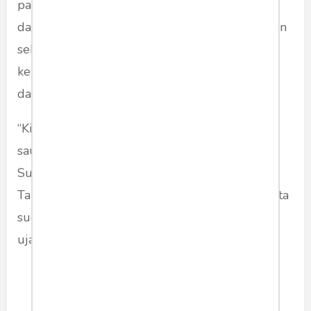
para korban bencana di Sumatera maupun
daerah lain. Menurutnya, musibah menjadi ujian
sekaligus bukti bahwa Indonesia memiliki
kemampuan nyata dalam merespons keadaan
darurat.
“Kita berkumpul di saat sebagian saudara-
saudara kita di Aceh, Sumatera Utara, dan
Sumatera Barat sedang mengalami musibah.
Tapi rakyat melihat reaksi pemerintah cepat. Kita
sudah buktikan alat-alat negara segera hadir,”
ujarnya.