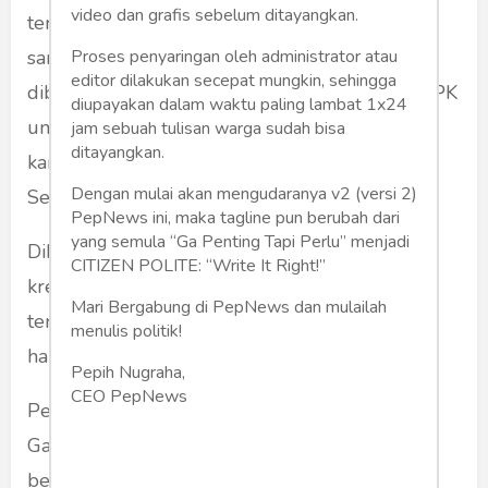
video dan grafis sebelum ditayangkan.
tersangka, diketahui bahwa penangkapannya
Proses penyaringan oleh administrator atau
sangat janggal. Tengah malam, ketika ia tidur
editor dilakukan secepat mungkin, sehingga
dibangunkan oleh sebuah Tim Buru Sergap KPK
diupayakan dalam waktu paling lambat 1x24
untuk diajak ke kantornya. Konon sebagai saksi
jam sebuah tulisan warga sudah bisa
ditayangkan.
karena ada anak buahnya yang "terindikasi".
Dengan mulai akan mengudaranya v2 (versi 2)
Sesampai di kantornya, di ruang kerjanya.
PepNews ini, maka tagline pun berubah dari
yang semula “Ga Penting Tapi Perlu” menjadi
Diketemukan uang 2 M dalam bungkus tas
CITIZEN POLITE: “Write It Right!”
kresek yang dianggap merupakan "uang
Mari Bergabung di PepNews dan mulailah
terimakasih" dari sebuah proyek. Keesokan
menulis politik!
harinya ia ditangkap, lalu dibawa ke Jakarta.
Pepih Nugraha,
CEO PepNews
Pertanyaan dasarnya: siapa pemesannya?
Gampang saja jawabnya. Siapa pun yang
berkepentingan mendiskreditkan PDI-