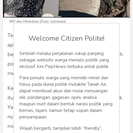
SBY dan Moeldoko (Foto: Istimewa)
Tentu pertanyaan ini, juga bisa berarti sejenius
Welcome Citizen Polite!
apakah dia. Atau kalau lebih netral, seberapa
Setelah melalui perjalanan cukup panjang
besar pengorbanannya untuk mau jadi "sampah
sebagai website warga menulis politik yang
politik" atau katakanlah "martir politik" untuk
ekslusif, kini PepNews terbuka untuk publik.
menghabisi SBY, Demokrat, dan dinastinya.
Para penulis warga yang memiliki minat dan
fokus pada dunia politik mutakhir Tanah Air,
Kenapa harus disebut satu persatu? Bukankah
dapat membuat akun dan mulai menuangan
ide, pandangan, gagasan, opini, analisa
itu "satu kesatuan yang utuh". Bisa ya, bisa tidak.
maupun riset dalam bentuk narasi politik yang
Ya karena ternyata wataknya sama saja. Tidak,
bernas, tajam, namun tetap sopan dalam
nyatanya akhirnya juga bisa dipecah belah atau
penyampaian.
minimal memecah belah sendiri.
Wajah berganti, tampilan lebih “friendly”,