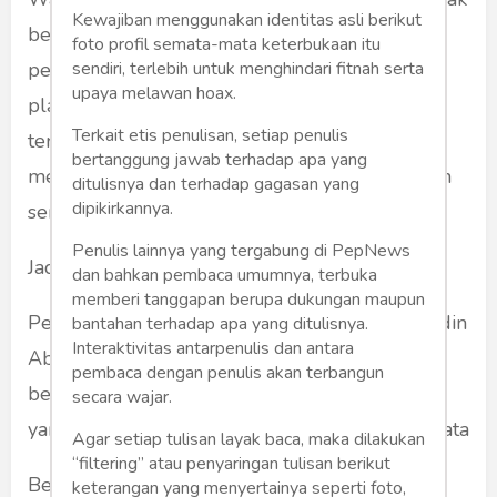
Kewajiban menggunakan identitas asli berikut
beranak itu, di luar ia adalah kelompok
foto profil semata-mata keterbukaan itu
sendiri, terlebih untuk menghindari fitnah serta
pembohong, juga adu domba dan pemain
upaya melawan hoax.
playing victim yang tak ada habisnya. Bagian
Terkait etis penulisan, setiap penulis
terjelek dari dirinya adalah ia akan selalu
bertanggung jawab terhadap apa yang
menyeeret kita pada peri-kehidupan yang akan
ditulisnya dan terhadap gagasan yang
dipikirkannya.
semakin jauh dari makna beradab.
Penulis lainnya yang tergabung di PepNews
Jadi begini awalnya...
dan bahkan pembaca umumnya, terbuka
memberi tanggapan berupa dukungan maupun
Pertanyaannya harus dimulai dari kenapa Nurdin
bantahan terhadap apa yang ditulisnya.
Interaktivitas antarpenulis dan antara
Abdullah (NA) ditangkap KPK? Sedemikian
pembaca dengan penulis akan terbangun
besarnyakah dosanya? Seberapa banyak uang
secara wajar.
yang telah dikorupnya. Tak terlalu besar ternyata
Agar setiap tulisan layak baca, maka dilakukan
“filtering” atau penyaringan tulisan berikut
Beberapa hari setelah ditetapkan sebagai
keterangan yang menyertainya seperti foto,