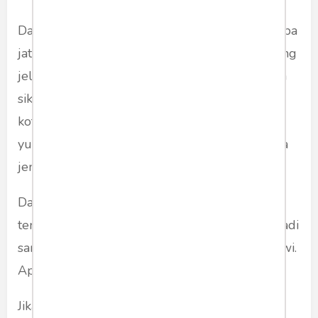
Dalam banyak tulisan yang saya baca, ia tiba-tiba
jatuh harga sebagaimana Gatot Nurmantyo yang
jelas tak lagi punya masa depan politik. Karena
sikap ketergesaannya, hingga harus bermain
kotor terlalu dini. Mosok iya, ia tak belajar dari
yuniornya itu? Sedemikian rendahnya cara para
jendral berpolitik...
Dalam hal ini, terlihat sekali bahwa sasaran
tembak sebenarnya adalah Jokowi. Akan menjadi
sangat penting melihat bagaimana reaksi Jokowi.
Apapun reaksi Jokowi akan bernilai negatif.
Jika ia membela Moeldoko, akan dianggap ia