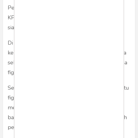
Perjuangan. Sulit untuk mengabaikan bahwa
KPK adalah alat politik yang bisa digerakkan
siapa saja yang membutuhkan.
Di sini sebenarnya KPK belum lagi beranjak
kemana-mana. Saya termasuk orang yang sama
sekali tidak percaya efektifitas kerja KPK selama
figur rombeng satu ini masih hidup.
Sependek yang saya tahu, SBY adalah salah satu
figur yang paling bisa dan sangat hobby
memain-mainkan KPK. Ia adalah orang yang
bahkan bisa membuat Ketua KPK seolah adalah
pembunuh dan mengeliminasinya.