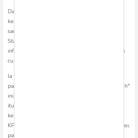
Dari sisi ini, posistif maupun negatif dari
keputusannya tentu sudah ditimbang dengan
sangat matang. Karena, tentu sebagai Kepala
Staf Presiden (KSP), ia tentu memiliki akses
informasi yang sangat cukup. Bahkan lebih dari
cukup.
Ia tentu sangat tahu, bahwa inilah saat yang
paling tepat untuk menyambut "tantangan aneh"
ini. Ia tentu tahu bagaimana cara kerja rivalnya
itu. Bagaimana ia cukup masif melakukan
kerusakan pada tata kelola negara ini. Kepada
KPK, kepada MK, kepada kehidupan bertoleransi,
pada keutuhan partai-partai lain.