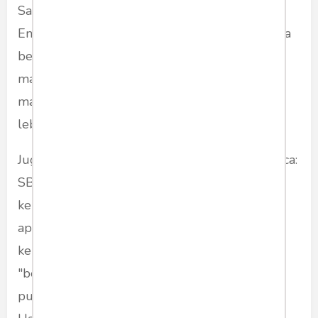
Sayang Antasari Azhar tak mau buka-bukaan.
Entah kenapa? Bahwa Ketua dan komisionernya
berganti rupa. Realitasnya selama operatornya
masih sama saja. Perkembangan kasus korupsi
masih akan sama saja: tebang pilih dan justru
lebih sebagai alat politik.
Juga bukti bahwa KPK "berpihak" padanya (baca:
SBY dan anak-istrinya) juga sudah terlalu
kentara. Dalam nyaris semua kasus besar,
apapun itu. Sangat jelas ada jejak aliran dana
kepada mereka, bahkan Nazaruddin sebagai
"benggolnya" dengan sangat jelas di muka
publik menyebut Ibas menerima duit dari