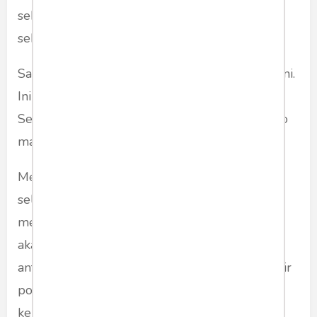
sekedar jadi kulit. Dan tak kuasa menghadapi
sebuah kacang....
Saran saya kepada publik, nikmati saja drama ini.
Inilah drama yang paling bullshit dan subtil.
Sekali lagi saya tak menduga bahwa Moeldoko
mau menerima tantangan ini.
Menarik untuk ditunggu apa yang terjadi
selanjutnya? Karena kalau ia betul-betul bisa
melibas SBY sampai ke akar-akarnya. Maksud
akar gak usah jauh-jauh, AHY dan antek-
anteknya. Tentu ia akan dikenang sebagai martir
politik yang luar biasa. Ia mungkin akan
kehilangan kesempatan menjalani karir politik