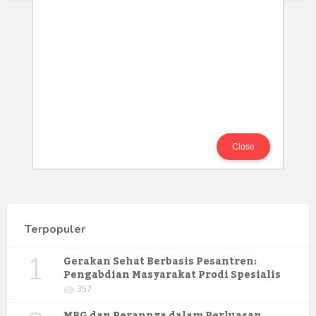
Close
Terpopuler
1
Gerakan Sehat Berbasis Pesantren:
Pengabdian Masyarakat Prodi Spesialis
Keperawatan Medikal Bedah UNIMUS di
357
Pondok Pesantren Putra UNIMUS
Semarang