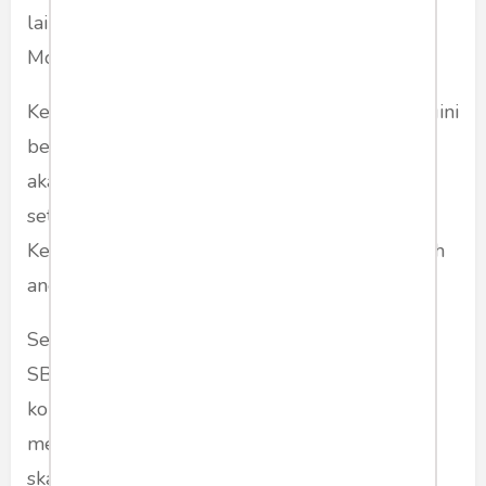
lainnya Luhut B. Panjaitan. Tapi kenapa hanya
Moeldoko yang bereaksi?
Ketika ia terus disebut sebagai orang yang begini
begitu. Mula-mula ia diam, lalu hanya bilang
akan melakukan sesuatu. Dan seterusnya dan
seterusnya, hingga tiba-tiba saja mau saja jadi
Ketua Partai Demokrat hasil KLB yang tak kalah
anehnya....
Segoblog itukah Moeldoko masuk perangkap
SBY dan Demokratnya? Pertanyaan mendasar
kok ya mau-maunya menyediakan diri
menantang SBY secara
head to head,
dalam
skala politik yang sangat rendah.