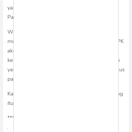
yang lebih tinggi. Karena hanya menjadi Ketua
Partai lungsuran yang sangat bau....
Walau demikian akan pantas dicatat bahwa
mungkin dari sana kita bisa berharap bahwa KPK
akan jauh lebih mandiri dan berintegritas,
kehidupan kepartian yang lebih sehat, toleransi
yang lebih baik. Pemerintah juga bisa lebih fokus
pada program kerjanya.
Kalau itu terjadi, tentu Moeldoko tidak segoblog
itu.
***
.