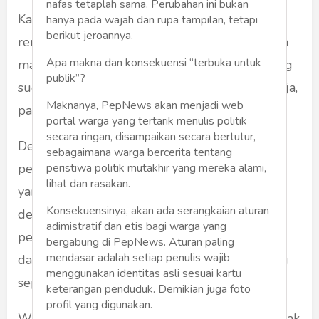
nafas tetaplah sama. Perubahan ini bukan
Kalau kalkulasinya, hanya memperhitungkan
hanya pada wajah dan rupa tampilan, tetapi
berikut jeroannya.
remah-remah atau halusinasi politik kekuasaan
Apa makna dan konsekuensi “terbuka untuk
masa lalu. Atau katakanlah, ngopeni partai yang
publik”?
sudah "jatuh harga" jelas Moeldoko goblog saja,
Maknanya, PepNews akan menjadi web
pakai banget.
portal warga yang tertarik menulis politik
secara ringan, disampaikan secara bertutur,
Demokrat, walau di mata para politisi atau
sebagaimana warga bercerita tentang
peristiwa politik mutakhir yang mereka alami,
pengamat masih punya harga. Sekedar harga
lihat dan rasakan.
yang akan selalu dianggap bagian dari
Konsekuensinya, akan ada serangkaian aturan
demokrasi. Sesunggungguhnya ia tak lebih
adimistratif dan etis bagi warga yang
pepesan kosong. Terlihat dari luar bungkusan
bergabung di PepNews. Aturan paling
mendasar adalah setiap penulis wajib
daun yang gemuk, ternyata isinya zonk. Kosong
menggunakan identitas asli sesuai kartu
seperti Si Fadli suka main banyak kaki itu.
keterangan penduduk. Demikian juga foto
profil yang digunakan.
Watak tak termaafkan dari figur satu ini dan anak