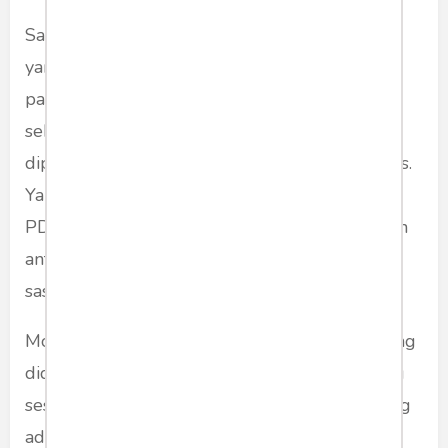
Saya cukup banyak memiliki data bahwa apa
yang terjadi di dalam kisruh partai demokrat
pada mulanya adalah "by design". Adanya
sebuah operasi rahasia yang memang sudah
dipersiapkan sangat rapih untuk playing victims.
Yang sasaran utamanya tentu saja Jokowi dan
PDI-P wabil khusus Megawati. Dengan sasaran
antaranya adalah Moeldoko yang dijadikan
sasaran tembak?
Moeldoko mulanya hanya salah satu orang yang
didatangi oleh para "kader yang kecewa". Yang
sesungguhnya juga mendatangi siapa saja yang
ada di lingkaran dalam Istana. Sebut saja yang