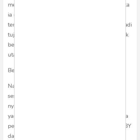
merestui apa yang dilakukannya. Sebaliknya jika
ia memecat Moeldoko, akan dianggap tak tahu
terimakasih. Buah simalakama yang memang jadi
tujuan dari operasi yang sangat banal ini. Politik
becah belah yang memang menjadi tujuan
utama dari operasi politik ini.
Begitulah seharusnya membaca kasus ini.
Namun barangkali memang masalahnya tak
sesederhana itu. Dalam salah satu statement-
nya: Moeldoko berjanji akan mengambil sikap
yang dianggapnya perlu. Mungkin, bukan tanpa
pertimbangan ketika ia menerima tantangan SBY
dan anak-anaknya.