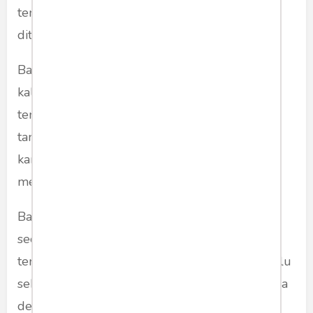
tentu sangat tahu, bagaimana kerusakan yang
ditinggalkan selama 10 tahun SBY berkuasa.
Bahkan virus ini masih juga sangat destruktif,
kala ia tak lagi di lingkar kekuasaan. Moeldoko
tentu sangat bisa paham bagaimana rezim los
tang yang penuh kebohongan. Bagaimana
karakter asli dari orang yang dulu
mengangkatnya jadi panglima.
Bagi saya sebagai orang Jawa, titik terendah
seorang manusia itu terjadi. Ketika ia secara
terbuka menuding orang yang ditolongnya dulu
sebagai "kacang yang lupa kulit". Ia lupa bahwa
dengan menyebutkan falsafah itu, ia benar