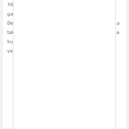
.NB: Ilustrasi foto di atas, sebenarnya adalah
gambaran realitas politik sesungguhnya.
Berhatii-hatilah mencium tangan seseorang, bila
tak ingin kemudian dianggap "kacang lupa pada
kulitnya". Padahal hanya kacang yang bodoh
yang mau selamanya bersatu dengan kulitnya.
politik
moeldoko
susilobambangyudhoyono
partaidemokrat
Share article: