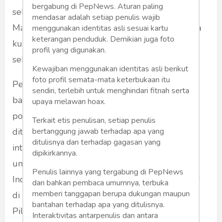
bergabung di PepNews. Aturan paling
sebagian besar masyarakat Indonesia.
mendasar adalah setiap penulis wajib
Masyarakat terbelah secara masif di dalam dua
menggunakan identitas asli sesuai kartu
keterangan penduduk. Demikian juga foto
kubu. Pengaruhnya masih terasa hingga
profil yang digunakan.
sekarang.
Kewajiban menggunakan identitas asli berikut
foto profil semata-mata keterbukaan itu
Pertarungan Pilpres 2019 berlangsung keras,
sendiri, terlebih untuk menghindari fitnah serta
bahkan "mengancam" keutuhan negara karena
upaya melawan hoax.
politik identitas keagamaan sangat menonjol,
Terkait etis penulisan, setiap penulis
ditambah adanya kelompok-kelompok radikal,
bertanggung jawab terhadap apa yang
ditulisnya dan terhadap gagasan yang
intoleran dan pengusung ideologi keislaman
dipikirkannya.
untuk mengganti Pancasila dan sistem negara
Penulis lainnya yang tergabung di PepNews
Indonesia. Kelompok-kelompok itu "numpang"
dan bahkan pembaca umumnya, terbuka
memberi tanggapan berupa dukungan maupun
di gerbong politik Prabowo dalam kontestasi
bantahan terhadap apa yang ditulisnya.
Pilpres 2019, sehingga citra Prabowo lekat
Interaktivitas antarpenulis dan antara