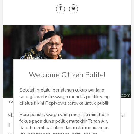
Humaniora
Sketsa
Tekno
Gaya
Wisata
Wanita
Welcome Citizen Polite!
Setelah melalui perjalanan cukup panjang
sebagai website warga menulis politik yang
sumber gambar : detiknews.com
ekslusif, kini PepNews terbuka untuk publik.
Para penulis warga yang memiliki minat dan
Masuknya Prabowo kedalam kabinet Jokowi jilid
fokus pada dunia politik mutakhir Tanah Air,
II sebagai Menteri Pertahanan (Menhan) bikin
dapat membuat akun dan mulai menuangan