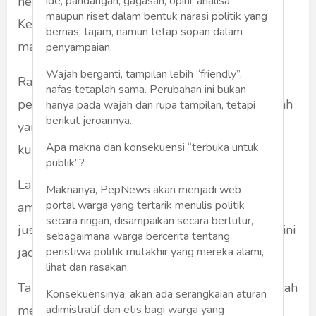
heboh kaum kampret dan cebong garis lucu.
ide, pandangan, gagasan, opini, analisa
maupun riset dalam bentuk narasi politik yang
Keduanya sama-sama terkejat-kejat, kesal,
bernas, tajam, namun tetap sopan dalam
marah, kecewa dan kuatir.
penyampaian.
Wajah berganti, tampilan lebih “friendly”,
Ranah pertahanan dalam pemerintahan sangat
nafas tetaplah sama. Perubahan ini bukan
penting bagi suatu negara. Ibarat sebuah rumah
hanya pada wajah dan rupa tampilan, tetapi
berikut jeroannya.
yang berisi lengkap, Jokowi menyerahkan
Apa makna dan konsekuensi “terbuka untuk
kuncinya kepada Prabowo.
publik”?
Lalu, apakah Prabowo akan memberikan rasa
Maknanya, PepNews akan menjadi web
portal warga yang tertarik menulis politik
aman pada pemilik dan seisi rumah itu? Atau
secara ringan, disampaikan secara bertutur,
justru menjadi "pengganggu" rasa aman? Hal ini
sebagaimana warga bercerita tentang
jadi perdebatan tersendiri di ruang publik.
peristiwa politik mutakhir yang mereka alami,
lihat dan rasakan.
Tak dipungkiri, Pilpres 2014 dan 2019 lalu telah
Konsekuensinya, akan ada serangkaian aturan
menciptakan memori kurang sedap bagi
adimistratif dan etis bagi warga yang