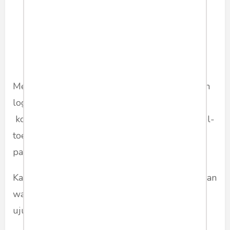
Menjadi anak manis dalam kabinet Jokowi lebih
logis untuk meraih simpati rakyat dalam
kontestasi pilpres 2024. Sembari sesekali "toel-
toel" mesra kubu Banteng, siapa tahu bisa jadi
pasangan kekasih politik di Pilpre 2024.
Kalau benar begitu, aku cuma bisa merundukkan
wajah, tersipu-sipu malu, sembari memainkan
ujung rambut. Aku ogah terkejat-kejat.