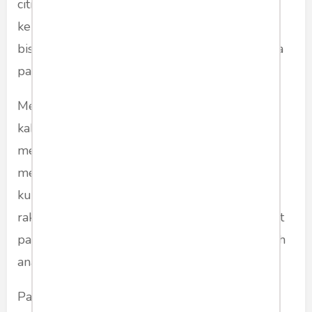
citra itu bisa membentuk simpati dan
kepercayaan rakyat. Dengan modal itu, mereka
bisa ikut kontestasi Pilpres secara elegan pasca
pariode Jokowi tahun 2024 dan seterusnya.
Menjadi orang atau pihak bikin onar di dalam
kabinet (jadi kuda troya) sangat tidak
menguntungkan Prabowo yang tengah
membangun citra positif. Apalagi melakukan
kudeta yang identik aksi inkonstitusional. Tentu
rakyat tidak tinggal diam. Akibatnya bisa sangat
parah, yakni kekacauan dan pertumpahan darah
anak negeri. Apa yang bisa didapatkan?
Para negara tetangga pun akan menghukum