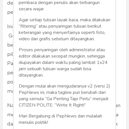
dengan kaum gerakan radikal, intoleran dan
pembaca dengan penulis akan terbangun
secara wajar.
perusak faham Pancasila.
Agar setiap tulisan layak baca, maka dilakukan
Ini merupakan ironi politik, di satu sisi Partai
“filtering” atau penyaringan tulisan berikut
keterangan yang menyertainya seperti foto,
Gerindra dan personalitas Prabowo
video dan grafis sebelum ditayangkan.
berlandaskan Pancasila dan NKRI namun demi
Proses penyaringan oleh administrator atau
pilpres bersekutu dengan kelompok anti
editor dilakukan secepat mungkin, sehingga
diupayakan dalam waktu paling lambat 1x24
Pancasila. Mereka bangun mutualisme untuk
jam sebuah tulisan warga sudah bisa
pemenangan. Ketika pilpres usai, kemesraan
ditayangkan.
politik pun pudar. Terlebih, Prabowo "hijrah"
Dengan mulai akan mengudaranya v2 (versi 2)
masuk pemerintahan Jokowi.
PepNews ini, maka tagline pun berubah dari
yang semula “Ga Penting Tapi Perlu” menjadi
Namun rakyat tidak lupa manuver ambisius dan
CITIZEN POLITE: “Write It Right!”
mencemaskan dari Prabowo bersama Gerindra
Mari Bergabung di PepNews dan mulailah
menulis politik!
dan koalisinya. Sangat wajar bila catatan politik