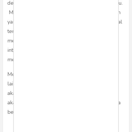
dengan caranya, sangsi internasional menunggu.
Mereka juga merasa terancam oleh pemimpin
yang merebut kekuasaan secara inkonstitusional
terhadap pemerintahan sah yang telah
mendapatkan banyak prestasi. Kepercayaan
internasional terhadap pemerintahan Jokowi
menjadi batu sandungan kudeta.
Melakukan kudeta, keonaran dan gangguan
lainnya di dalam pemerintahan Jokowi hanya
akan menggali kuburan sendiri. Kuburan yang
akan menenggelamkan Prabowo dan Gerindra
beserta turunan politisnya.