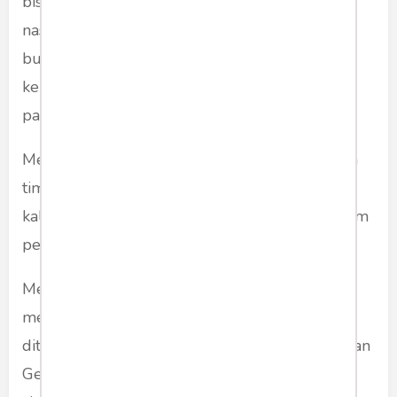
bisa menunjukkan ke publik bahwa dia
nasionalis sejati, pro NKRi, bukan pro khilafah,
bukan pro radikalis, dan bukan pendukung
kelompok sayap kanan yang sempat tersemat
pada dirinya ketika Pilpres 2019 lalu.
Mereka ingin menunjukkan bisa bekerja dalam
tim. Menciptakan kepercayaan bagi semua
kalangan. Semua itu bisa dilakukan di dalam tim
pemerintahan yang bagus.
Menjadi "anak manis" dalam kabinet Jokowi
merupakan salah satu jalan penting yang bisa
ditempuh untuk membangun citra Prabowo dan
Gerindra yang positif. Dalam jangka panjang,