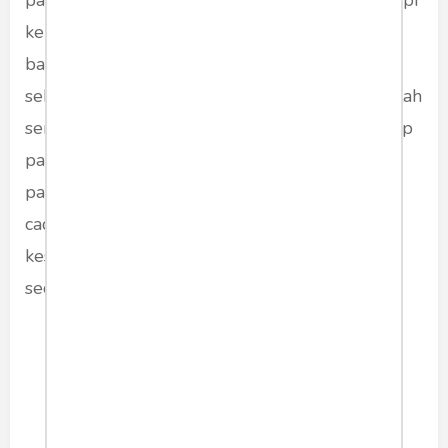
kebutuhan nasional. Kebijakan ini menandai
babak baru dalam sejarah pangan Indonesia,
sekaligus menjadi bukti nyata bahwa pemerintah
serius menutup celah ketergantungan terhadap
pasar luar negeri. Dengan demikian, harga
pangan di dalam negeri dapat lebih stabil,
cadangan pemerintah tetap terjaga, dan
kesejahteraan petani lokal akan meningkat
secara adil dan merata.