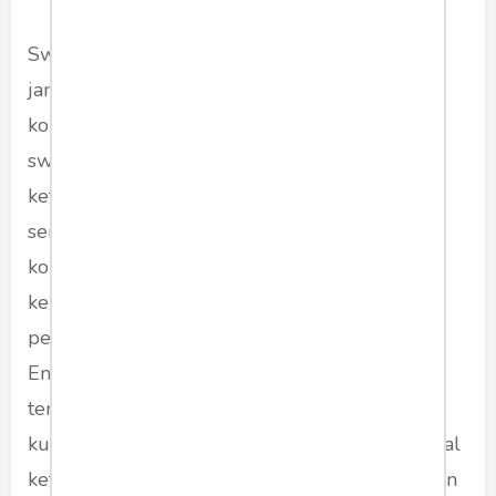
Swasembada pangan bukan sekadar tujuan
jangka pendek untuk memenuhi kebutuhan
konsumsi dalam negeri. Lebih dari itu,
swasembada merupakan pilar utama bagi
ketahanan nasional, menjaga stabilitas harga,
serta memperkuat kedaulatan bangsa. Dalam
konteks pembangunan jangka panjang,
kemandirian pangan akan menjadi fondasi
penting menuju terwujudnya visi Indonesia
Emas 2045. Dengan strategi terpadu yang
tengah dijalankan, pemerintah memberi sinyal
kuat bahwa ketahanan pangan bukan hanya soal
ketersediaan bahan makanan, tetapi juga bagian