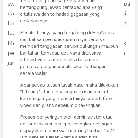
Terkait etis penulisan, setiap penulis
swasembada pangan, energi, dan air di beberapa
bertanggung jawab terhadap apa yang
daerah potensial. Kawasan ini disiapkan sebagai
ditulisnya dan terhadap gagasan yang
dipikirkannya.
lumbung pangan baru dengan dukungan lahan
Penulis lainnya yang tergabung di PepNews
luas dan sumber daya alam yang melimpah.
dan bahkan pembaca umumnya, terbuka
Menurutnya, program ini akan menjadi tonggak
memberi tanggapan berupa dukungan maupun
penting bagi ketahanan pangan nasional dalam
bantahan terhadap apa yang ditulisnya.
Interaktivitas antarpenulis dan antara
jangka panjang.
pembaca dengan penulis akan terbangun
secara wajar.
Agar setiap tulisan layak baca, maka dilakukan
“filtering” atau penyaringan tulisan berikut
keterangan yang menyertainya seperti foto,
video dan grafis sebelum ditayangkan.
Proses penyaringan oleh administrator atau
editor dilakukan secepat mungkin, sehingga
diupayakan dalam waktu paling lambat 1x24
jam sebuah tulisan warga sudah bisa