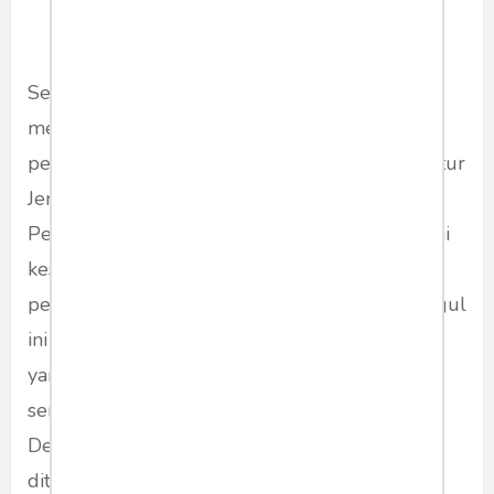
Selain pupuk, ketersediaan benih unggul
menjadi salah satu fokus utama dalam
peningkatan produktivitas pertanian. Plt. Direktur
Jenderal Industri Agro Kementerian
Perindustrian, Putu Juli Ardika, dalam berbagai
kesempatan menekankan pentingnya
pengembangan benih padi hibrida. Benih unggul
ini terbukti mampu memberikan hasil panen
yang lebih tinggi dengan ketahanan terhadap
serangan hama dan kondisi cuaca ekstrem.
Dengan dukungan riset dan inovasi yang terus
ditingkatkan, benih hibrida diharapkan dapat