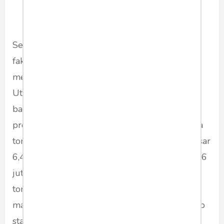
Sementara itu, ketersediaan pupuk sebagai
faktor penentu produktivitas pertanian juga
menjadi perhatian serius pemerintah. Direktur
Utama Pupuk Kaltim, Gusrizal, menyampaikan
bahwa hingga semester I 2025, realisasi
produksi Pupuk Kaltim telah mencapai 3,5 juta
ton atau 54,5 persen dari target tahunan sebesar
6,43 juta ton. Produksi tersebut terdiri atas 1,86
juta ton urea, 149 ribu ton NPK, dan 1,49 juta
ton amonia. Kinerja ini dinilai positif karena
mampu menjaga pasokan pupuk nasional tetap
stabil. Distribusi pupuk bersubsidi pun terus