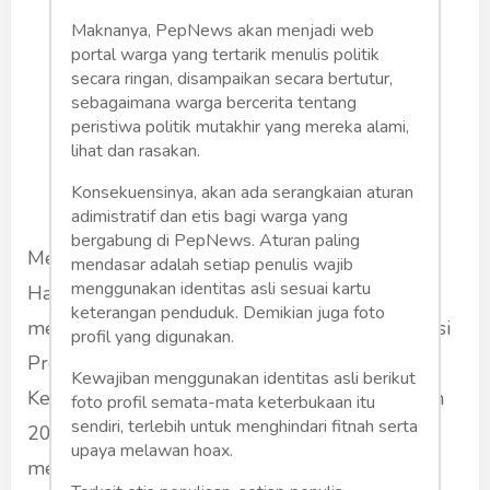
Maknanya, PepNews akan menjadi web
portal warga yang tertarik menulis politik
secara ringan, disampaikan secara bertutur,
sebagaimana warga bercerita tentang
peristiwa politik mutakhir yang mereka alami,
lihat dan rasakan.
Konsekuensinya, akan ada serangkaian aturan
adimistratif dan etis bagi warga yang
bergabung di PepNews. Aturan paling
Menteri Koordinator Bidang Pangan, Zulkifli
mendasar adalah setiap penulis wajib
menggunakan identitas asli sesuai kartu
Hasan, menegaskan bahwa pemerintah telah
keterangan penduduk. Demikian juga foto
menyiapkan program strategis melalui Instruksi
profil yang digunakan.
Presiden (Inpres) Nomor 14 Tahun 2025 dan
Kewajiban menggunakan identitas asli berikut
Keputusan Presiden (Kepres) Nomor 19 Tahun
foto profil semata-mata keterbukaan itu
sendiri, terlebih untuk menghindari fitnah serta
2025. Kedua regulasi ini secara khusus
upaya melawan hoax.
mengatur percepatan pembangunan kawasan