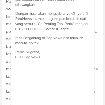
Pemerintah menargetkan pencapaian
ditayangkan.
swasembada pangan dapat diraih dalam dua
Dengan mulai akan mengudaranya v2 (versi 2)
hingga tiga tahun mendatang. Target ini justru
PepNews ini, maka tagline pun berubah dari
mencerminkan keberanian dan ketegasan
yang semula “Ga Penting Tapi Perlu” menjadi
CITIZEN POLITE: “Write It Right!”
pemerintah dalam mengambil langkah strategis
Mari Bergabung di PepNews dan mulailah
demi kemandirian bangsa. Optimisme tersebut
menulis politik!
bukan tanpa dasar, sebab selama ini berbagai
Pepih Nugraha,
fondasi telah disiapkan dengan matang, mulai
CEO PepNews
dari pembukaan kawasan pangan baru,
modernisasi alat dan teknologi pertanian, hingga
kebijakan penguatan kelembagaan ekonomi
desa. Dengan sinergi yang kuat antar-
kementerian dan lembaga, target swasembada
dalam waktu relatif singkat bukanlah hal yang