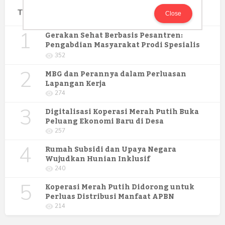
Terpopuler
Close
1
Gerakan Sehat Berbasis Pesantren:
Pengabdian Masyarakat Prodi Spesialis
Keperawatan Medikal Bedah UNIMUS di
352
Pondok Pesantren Putra UNIMUS
2
Semarang
MBG dan Perannya dalam Perluasan
Lapangan Kerja
274
3
Digitalisasi Koperasi Merah Putih Buka
Peluang Ekonomi Baru di Desa
257
4
Rumah Subsidi dan Upaya Negara
Wujudkan Hunian Inklusif
240
5
Koperasi Merah Putih Didorong untuk
Perluas Distribusi Manfaat APBN
214