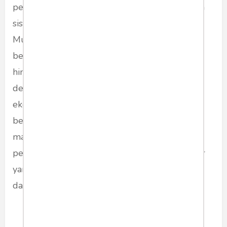
peningkatan produksi, tetapi juga membangun
sistem pangan yang tangguh dari hulu ke hilir.
Mulai dari pembukaan lahan baru, dukungan
benih unggul, jaminan ketersediaan pupuk,
hingga distribusi yang efisien melalui koperasi
desa, semuanya dirancang untuk menciptakan
ekosistem pangan yang berdaya saing dan
berkelanjutan. Dengan keterlibatan aktif
masyarakat desa serta dukungan teknologi
pertanian modern, Indonesia berada pada jalur
yang tepat untuk meraih swasembada pangan
dalam waktu dekat.