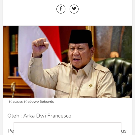
Humaniora
Sketsa
Tekno
Gaya
Wisata
Wanita
Presiden Prabowo Subianto
Oleh : Arka Dwi Francesco
Pemerintah terus menunjukkan komitmen serius