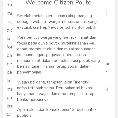
Welcome Citizen Polite!
dalam menyiapkan strategi terpadu untuk
mewujudkan swasembada pangan. Langkah ini
Setelah melalui perjalanan cukup panjang
sejalan dengan prioritas nasional yang
sebagai website warga menulis politik yang
ekslusif, kini PepNews terbuka untuk publik.
dicanangkan Presiden Prabowo, yakni
Para penulis warga yang memiliki minat dan
kemandirian pangan ditempatkan sebagai
fokus pada dunia politik mutakhir Tanah Air,
fondasi penting dalam memperkuat ketahanan
dapat membuat akun dan mulai menuangan
ide, pandangan, gagasan, opini, analisa
bangsa. Program nyata menjadi bukti bahwa
maupun riset dalam bentuk narasi politik yang
pemerintah benar-benar bekerja, bukan sekadar
bernas, tajam, namun tetap sopan dalam
berjanji. Di tengah dinamika global yang penuh
penyampaian.
ketidakpastian, dari perubahan iklim hingga
Wajah berganti, tampilan lebih “friendly”,
nafas tetaplah sama. Perubahan ini bukan
instabilitas geopolitik yang memengaruhi rantai
hanya pada wajah dan rupa tampilan, tetapi
pasok dunia, ketahanan pangan menjadi faktor
berikut jeroannya.
krusial agar Indonesia mampu berdiri tegak
Apa makna dan konsekuensi “terbuka untuk
tanpa terlalu bergantung pada impor.
publik”?