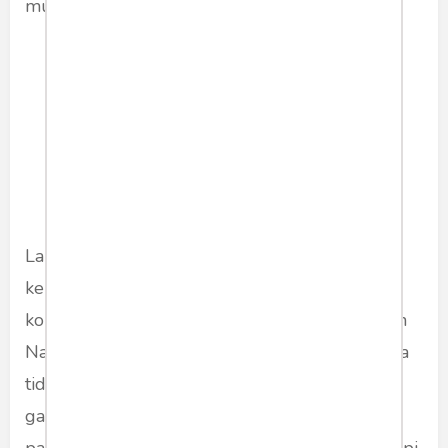
mustahil dicapai.
Langkah pemerintah juga diperkuat dengan
kebijakan penghentian impor sejumlah
komoditas strategis mulai 2025. Badan Pangan
Nasional telah menyampaikan bahwa Indonesia
tidak lagi mengimpor beras konsumsi, gula,
garam konsumsi, maupun jagung, karena
pasokan dalam negeri diyakini sudah mencukupi