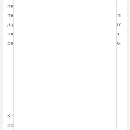
menjadi solusi jangka panjang untuk
mendongkrak produktivitas padi nasional. Hal ini
juga selaras dengan program pemerintah dalam
meningkatkan efisiensi sektor pertanian melalui
pemanfaatan teknologi dan inovasi industri agro.
Kebijakan terpadu ini memperlihatkan bahwa
pemerintah tidak hanya berorientasi pada