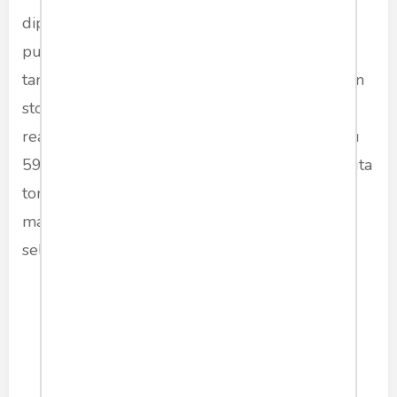
diperluas sehingga petani dapat memperoleh
pupuk tepat waktu sesuai kebutuhan musim
tanam. Kementerian Pertanian juga memastikan
stok pupuk bersubsidi tetap aman dengan
realisasi penyaluran mencapai 4,8 juta ton atau
59 persen dari alokasi nasional sebesar 9,55 juta
ton. Kebijakan ini diproyeksikan memberi
manfaat langsung kepada 14,9 juta petani di
seluruh Indonesia.