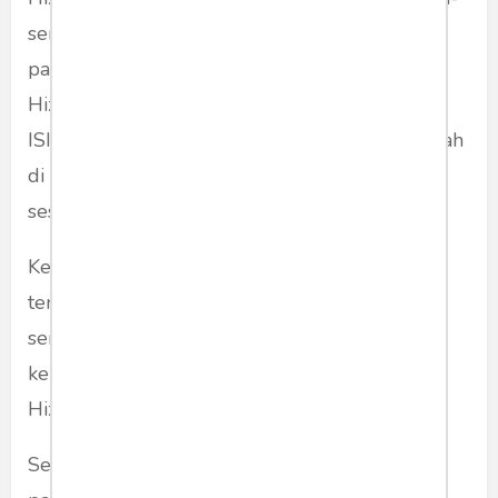
senjatanya juga lebih canggih daripada perang
pada tahun 2006 yang lalu. Bahkan tentara
Hizbullah juga terlibat memerangi kelompok
ISIS di Suriah. Artinya magang tentara Hizbullah
di Suriah merupakan latihan perang dalam arti
sesungguhnya.
Kelompok Hizbullah juga semakin mahir dan
terampil mengoperasikan senjata-senjata yang
semakin canggih. Hal inilah yang menjadi
kekhawatiran Israel kalau pecah perang antara
Hizbullah vs Israel di masa mendatang.
Sepertinya kawasan Timur Tengah akan selalu