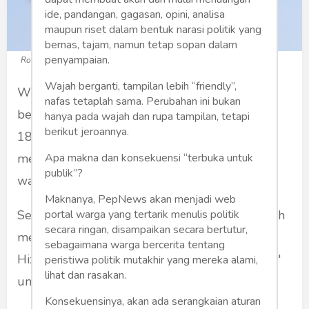
ide, pandangan, gagasan, opini, analisa
maupun riset dalam bentuk narasi politik yang
bernas, tajam, namun tetap sopan dalam
penyampaian.
Roket Hizbullah (Foto: sindonews.com)
Wajah berganti, tampilan lebih “friendly”,
Wilayah udara Israel distroni pesawat tak
nafas tetaplah sama. Perubahan ini bukan
berawak atau drone. Pada hari Jumat
hanya pada wajah dan rupa tampilan, tetapi
berikut jeroannya.
18 Februari 2022, drone milik Hizbullah
memasuki wilayah udara Israel dengan durasi
Apa makna dan konsekuensi “terbuka untuk
publik”?
waktu 40 menit.
Maknanya, PepNews akan menjadi web
Seperti dalam rilis TV Al-Manar milik Hizbullah
portal warga yang tertarik menulis politik
secara ringan, disampaikan secara bertutur,
memberitakan bahwa kelompok perlawanan
sebagaimana warga bercerita tentang
Hizbullah telah menerbangkan drone "Hassan"
peristiwa politik mutakhir yang mereka alami,
lihat dan rasakan.
untuk misi pengintaian atau mata-mata.
Konsekuensinya, akan ada serangkaian aturan