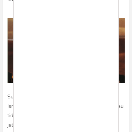
Sedangkan, ketika drone Hassan menyatroni
Israel, sistem senjata iron dome melempem atau
tidak bisa menembak jatuh seperti menembak
jatuh roket-roket yang ditembakkan oleh