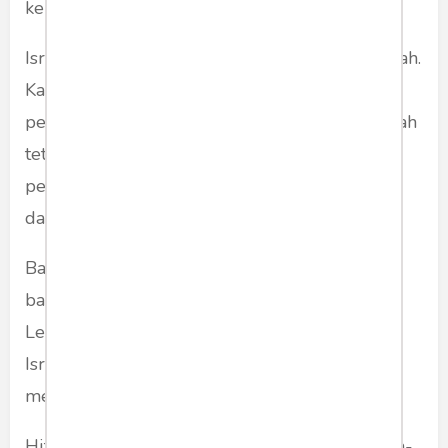
kelompok Hammas Palestina.
Israel tidak mencari gara-gara dengan Hizbullah.
Karena salah sedikit perhitungan bisa mematik
peperangan yang bukan saja, Israel vs Hizbullah
tetapi bisa memicu kelompok-kelompok
perlawanan kepada Israel juga ikut nimbrung
dalam perang.
Bahkan, ketika Hizbullah mendatangkan bahan
bakar minyak untuk mengatasi kelangkaan di
Lebanon yang didatangkan langsung dari Iran,
Israel tidak berani mengganggu atau
menyabotase.
Hizbullah sekarang jauh lebih kuat dan senjata-