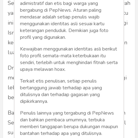
Selama waktu 40 menit bisa memetakan wilayah
adimistratif dan etis bagi warga yang
bergabung di PepNews. Aturan paling
yang kurang lebih 70 Km di wilayah Israel.Tentu
mendasar adalah setiap penulis wajib
ini sesuatu yang membahayakan keamanan bagi
menggunakan identitas asli sesuai kartu
keterangan penduduk. Demikian juga foto
Israel. Karena drone bisa memasuki dengan
profil yang digunakan.
kedalaman wilayah udara Israel cukup jauh dan
Kewajiban menggunakan identitas asli berikut
luas yaitu 70 Km.
foto profil semata-mata keterbukaan itu
sendiri, terlebih untuk menghindari fitnah serta
Drone dengan nama cucu nabi itu sepertinya
upaya melawan hoax.
mencundangi Israel yang mempunyai teknologi
Terkait etis penulisan, setiap penulis
lebih canggih untuk mendeteksi keberadaan
bertanggung jawab terhadap apa yang
ditulisnya dan terhadap gagasan yang
benda yang terbang di wilayah udaranya.
dipikirkannya.
Bahkan di wilayah perbatasan dengan Lebanon
Penulis lainnya yang tergabung di PepNews
dan bahkan pembaca umumnya, terbuka
Selatan yang merupakan basis Hizbullah, Israel
memberi tanggapan berupa dukungan maupun
sudah siap siaga "iron done" yang siap
bantahan terhadap apa yang ditulisnya.