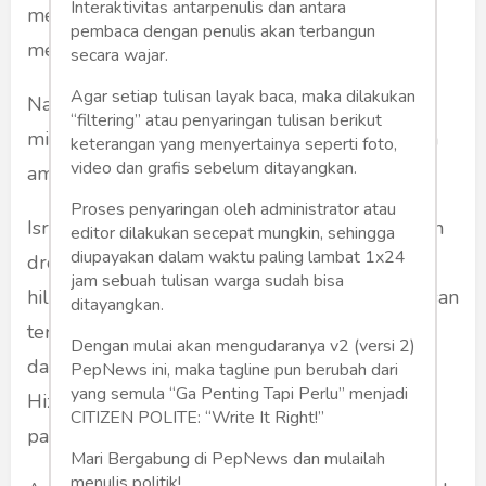
Interaktivitas antarpenulis dan antara
menembak rudal atau drone musuh ketika
pembaca dengan penulis akan terbangun
memasuki wilayah udaranya.
secara wajar.
Agar setiap tulisan layak baca, maka dilakukan
Namun, alih-alih bisa menembak jatuh drone
“filtering” atau penyaringan tulisan berikut
milik Hizbullah itu, malah bisa terbang dengan
keterangan yang menyertainya seperti foto,
video dan grafis sebelum ditayangkan.
aman dan menjelajahi wilayah udara Israel.
Proses penyaringan oleh administrator atau
Israel bukannya tidak mengentahui keberadaan
editor dilakukan secepat mungkin, sehingga
diupayakan dalam waktu paling lambat 1x24
drone Hzbullah tersebut. Israel mengerahkan
jam sebuah tulisan warga sudah bisa
hilikopter tempur untuk memburu drone Hassan
ditayangkan.
tersebut. Bahkan sempat memuntahkan rudal
Dengan mulai akan mengudaranya v2 (versi 2)
dari udara ke udara. Tapi rupanya drone
PepNews ini, maka tagline pun berubah dari
yang semula “Ga Penting Tapi Perlu” menjadi
Hizbullah bisa kembali dengan selamat ke
CITIZEN POLITE: “Write It Right!”
pangkalan Hizbullah di Lebanon Selatan.
Mari Bergabung di PepNews dan mulailah
menulis politik!