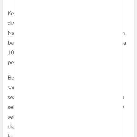
Kelompok perlawanan Hizbullah tidak bisa
dianggap remeh, menurut Sekjen Hassan
Nasrallah yang belum lama juga mengabarkan,
bahwa kelompok Hizbullah mempunyai tentara
100 ribu yang sudah terlatih dan syarat
pengalaman tempur atau perang.
Belum lama ini juga pihak Israel sesumbar
sanggup melayani rudal-rudal Hizbullah
seandainya terjadi perang. Bahkan diperkirakan
sekali menembakkan rudal, Hizbullah bisa 100
sekaligus atau ribuan rudal. Dan sistem yang
diandalkan oleh Israel yaitu iron dome atau
kubah besi.