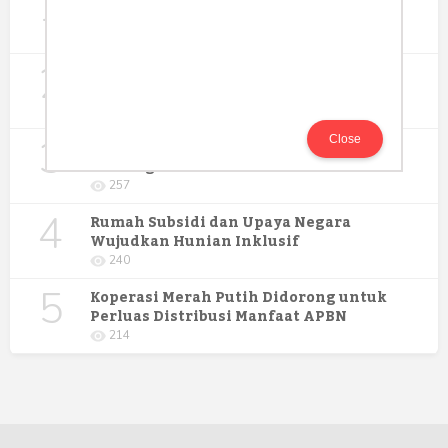
1
Pengabdian Masyarakat Prodi Spesialis
Keperawatan Medikal Bedah UNIMUS di
352
Pondok Pesantren Putra UNIMUS
2
Semarang
MBG dan Perannya dalam Perluasan
Lapangan Kerja
274
3
Close
Digitalisasi Koperasi Merah Putih Buka
Peluang Ekonomi Baru di Desa
257
4
Rumah Subsidi dan Upaya Negara
Wujudkan Hunian Inklusif
240
5
Koperasi Merah Putih Didorong untuk
Perluas Distribusi Manfaat APBN
214