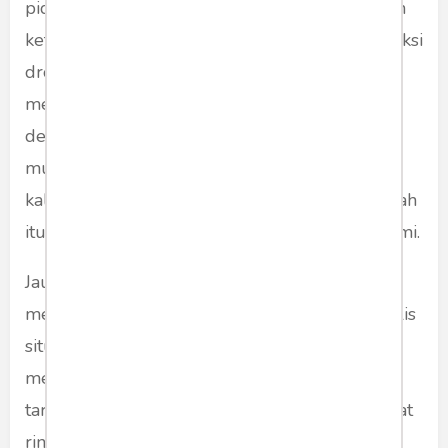
pidato dalam peringatan martir, ia memberikan
keterangan bahkwa Hizbullah bisa memproduksi
drone sendiri. Dan Hizbullah juga bisa
memodifikasi rudal-rudal biasa menjadi rudal
dengan presisi tinggi. Bahkan, seolah meledek
musuhnya, Hassan Nasrallah mempersilahkan
kalau ada yang ingin membeli produk Hizbullah
itu untuk mengajukan permohonan secara resmi.
Jauh sebelum drone Hassan milik Hizbullah
menyatroni Israel, Hizbullah juga pernah merilis
situs-situs penting milik Israel yang akan
menjadi target kalau terjadi perang. Bahkan
target situs yang dipublikasikan tersebut sangat
rinci dan jelas.