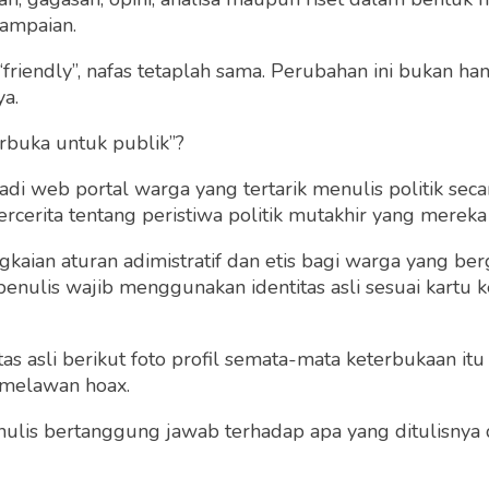
ampaian.
“friendly”, nafas tetaplah sama. Perubahan ini bukan h
Inilah Alasan Mengap
ya.
u Tokoh Islam,
Donasi untuk Palestin
o Tegaskan
Sangat Mendesak Saat
rbuka untuk publik”?
en Indonesia
ngkan Kemerdekaan
Ferro Maulana
 web portal warga yang tertarik menulis politik secar
ina
Sabtu 6 Dec, 2025
cerita tentang peristiwa politik mutakhir yang mereka a
Ferro Maulana
gkaian aturan adimistratif dan etis bagi warga yang b
Rabu 4 Feb, 2026
penulis wajib menggunakan identitas asli sesuai kartu
 asli berikut foto profil semata-mata keterbukaan itu s
 melawan hoax.
 penulis bertanggung jawab terhadap apa yang ditulisny