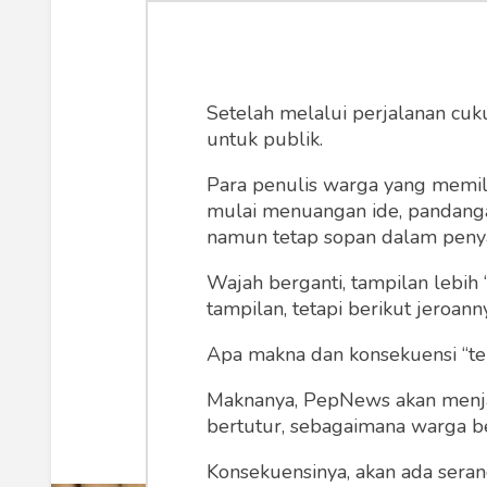
Pemerintah
Regional dan N
Setelah melalui perjalanan cuk
untuk publik.
Para penulis warga yang memili
mulai menuangan ide, pandangan,
Langkah-langkah yang diambil Pr
namun tetap sopan dalam peny
sama internasional dan mempe
Wajah berganti, tampilan lebih 
komitmen serius dalam melindu
tampilan, tetapi berikut jeroann
Apa makna dan konsekuensi “te
Johan
Selasa, 2
Maknanya, PepNews akan menjadi
bertutur, sebagaimana warga ber
Konsekuensinya, akan ada seran