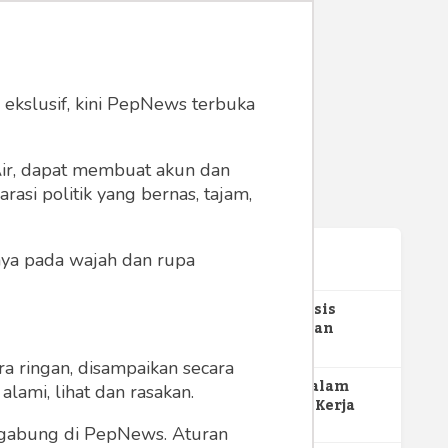
 ekslusif, kini PepNews terbuka
 Air, dapat membuat akun dan
asi politik yang bernas, tajam,
anya pada wajah dan rupa
Terpopuler
1
Gerakan Sehat Berbasis
Pesantren: Pengabdian
Masyarakat Prodi Spesialis
352
Keperawatan Medikal Bedah
a ringan, disampaikan secara
UNIMUS di Pondok Pesantren
2
MBG dan Perannya dalam
lami, lihat dan rasakan.
Putra UNIMUS Semarang
Perluasan Lapangan Kerja
274
ergabung di PepNews. Aturan