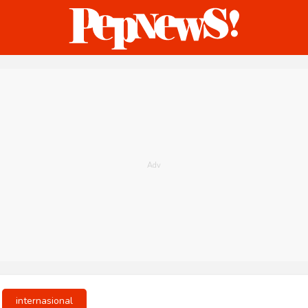
ternasional
Bisnis
Humaniora
Sketsa
internasional