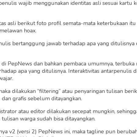
penulis wajib menggunakan identitas asli sesuai kartu
 asli berikut foto profil semata-mata keterbukaan itu s
 melawan hoax.
 penulis bertanggung jawab terhadap apa yang ditulisny
ng di PepNews dan bahkan pembaca umumnya, terbuka
dap apa yang ditulisnya. Interaktivitas antarpenulis
wajar.
 maka dilakukan “filtering” atau penyaringan tulisan ber
o dan grafis sebelum ditayangkan.
strator atau editor dilakukan secepat mungkin, sehin
tulisan warga sudah bisa ditayangkan.
a v2 (versi 2) PepNews ini, maka tagline pun berubah