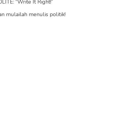
ITE: “Write It Right!”
 mulailah menulis politik!
ukkan komitmennya dalam memberantas praktik judi
. Melalui pendekatan yang tidak hanya bersifat
 kini mendorong kerja sama lintas negara sebagai
i kejahatan transnasional, termasuk perdagangan
a.
n pemerintah dalam menghadapi ancaman digital
as.
Thailand pada Mei 2025 menjadi momen penting
Ini sekaligus menjadi kunjungan perdana Presiden