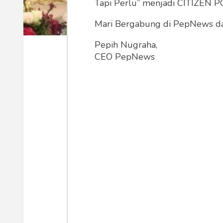
Tapi Perlu” menjadi CITIZEN POL
Mari Bergabung di PepNews dan
Prabowo Subianto (Foto: tribunnews.com)
Pepih Nugraha,
CEO PepNews
Pemerintah Indonesia terus menunj
daring yang semakin mengkhawatirkan
nasional, Presiden Prabowo Subianto
bagian dari strategi besar memerang
manusia dan penyelundupan narkotik
Langkah ini mencerminkan keseriusa
yang sifatnya kompleks dan lintas bat
Kunjungan kenegaraan Prabowo ke 
dalam membangun sinergi regional. 