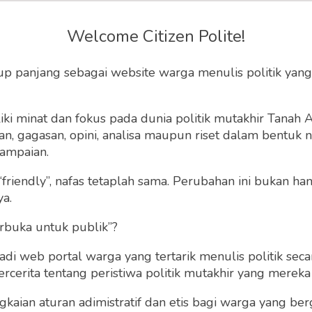
 Perkuat Strategi
Welcome Citizen Polite!
asional Berantas Judi
up panjang sebagai website warga menulis politik yang
Daring
ki minat dan fokus pada dunia politik mutakhir Tanah
 gagasan, opini, analisa maupun riset dalam bentuk nar
esiden Prabowo dalam membangun jejaring kerja
ampaian.
rkuat sistem keamanan nasional mencerminkan
“friendly”, nafas tetaplah sama. Perubahan ini bukan h
ngi masyarakat dari ancaman kejahatan siber.
ya.
rbuka untuk publik”?
0 Mei 2025 | 17:27 WIB
0
54
 web portal warga yang tertarik menulis politik secar
cerita tentang peristiwa politik mutakhir yang mereka a
gkaian aturan adimistratif dan etis bagi warga yang b