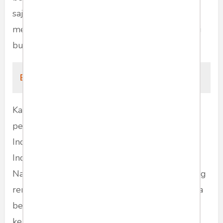
saja, Dewan Pers tidak punya rumusan yang
memadai. Apalagi dengan pemahaman definisi
buzzer yang naif dan reaktif.
Baca Juga:
Buzzer dan Dewan Pers
Karena gagal atau gagap menanggapi
perubahan, kekuatan ke-4 demokrasi ini (di
Indonesia), ternyata hanya mitos. Demokrasi di
Indonesia, mungkin saja dipelopori oleh pers.
Namun di jaman ini, dengan tingkat literasi yang
rendah, revolusi teknologi komunikasi, hadirnya
berbagai platform medsos, adalah sebuah
keniscayaan, tak terbendung.