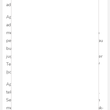
adil melihat masalah.
Apa sih buzzer itu? Mendefinisikan buzzer
adalah peliharaan pemerintah (bahkan
menyamakan fungsinya dengan ‘kan sudah ada
pejabat humas pemerintah’), sungguh naif. Kalau
buzzer ditiadakan, maukah misal Dewan Pers
juga menghilangkan buzzer Dewan Pers, buzzer
Tempo, buzzer FPI, buzzer kadrun, buzzer SJW
(social joker warrior)?
Apa sih buzzer itu? Buzzer itu lahir karena
teknologi komunikasi memungkinkan untuk itu.
Sesuatu yang gagal dilakukan oleh pers dalam
mendorong keberanian rakyat menyuarakan hak-