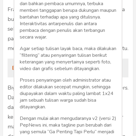
dan bahkan pembaca umumnya, terbuka
Framing yang ingin dimunculkan adalah, bahwa
memberi tanggapan berupa dukungan maupun
bantahan terhadap apa yang ditulisnya.
buzzer ‘peliharaan’ pemerintah. Bahkan ada
Interaktivitas antarpenulis dan antara
sebutan ‘BuzzerRp’. Dalam salah satu sidang
pembaca dengan penulis akan terbangun
secara wajar.
parlemen, ada anggota DPR-RI menanyakan
mengenai anggaran negara bagi biaya buzzer itu.
Agar setiap tulisan layak baca, maka dilakukan
“filtering” atau penyaringan tulisan berikut
keterangan yang menyertainya seperti foto,
Baca Juga:
Buzzer
video dan grafis sebelum ditayangkan.
Proses penyaringan oleh administrator atau
editor dilakukan secepat mungkin, sehingga
Biyingkin. Kehadiran buzzer membahayakan pers.
diupayakan dalam waktu paling lambat 1x24
Dan senyampang itu, Ketua Komisi Pengaduan
jam sebuah tulisan warga sudah bisa
dan Penegakan Etika Pers di Dewan Pers,
ditayangkan.
kebetulan ‘orang’ Tempo. Kita tahu cover-cover
Dengan mulai akan mengudaranya v2 (versi 2)
PepNews ini, maka tagline pun berubah dari
majalah Tempo, selalu menjadi kontroversi
yang semula “Ga Penting Tapi Perlu” menjadi