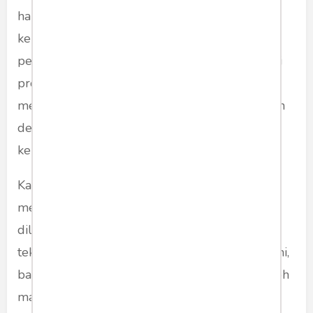
haknya. Buzzer itu, sesuai sejarah
kemunculannya, adalah ‘akibat dari’. Ia
pendengung, yang akibat perbuatannya terjadi
proses amplifying. Yang tentu saja bising,
memekakkan telinga. Tapi jangan dibandingkan
dengan ketika alat komunikasi kita masih pakai
kenthongan di pos ronda.
Kalau Dewan Pers maunya menjaga dan
melindungi pers, pers macam apa yang mau
dilindunginya di abad digital? Ketika dengan
teknologi komunikasi dan informasi sekarang ini,
bahwa semua anggota masyarakat adalah tokoh
masyarakat?