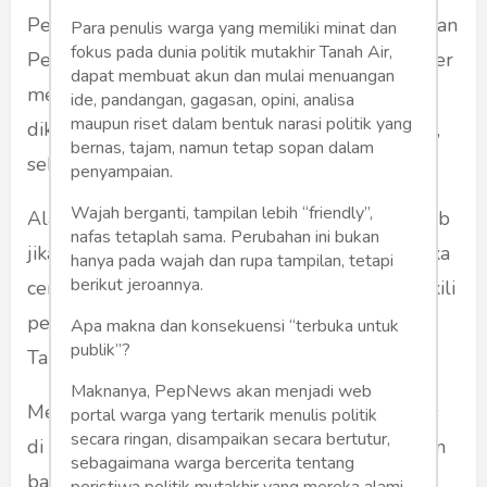
Pers’, tak lebih menanggapi seruan orang Dewan
Para penulis warga yang memiliki minat dan
fokus pada dunia politik mutakhir Tanah Air,
Pers, yang menyatakan bahwa ‘kehadiran buzzer
dapat membuat akun dan mulai menuangan
mengganggu kebebasan pers.’. Lebih lanjut
ide, pandangan, gagasan, opini, analisa
maupun riset dalam bentuk narasi politik yang
dikatakan anggota Dewan Pers Asep Setiawan,
bernas, tajam, namun tetap sopan dalam
sebaiknya buzzer ditiadakan.
penyampaian.
Wajah berganti, tampilan lebih “friendly”,
Alasannya, sudah ada pejabat humas menjawab
nafas tetaplah sama. Perubahan ini bukan
jika kritik pers perlu direspons. Haduh, ini logika
hanya pada wajah dan rupa tampilan, tetapi
berikut jeroannya.
cemana? Dewan adalah ke-dewa-an, ia mewakili
pemikiran yang substansial, tinggi dan mulia.
Apa makna dan konsekuensi “terbuka untuk
publik”?
Tapi lha ini kok picik bener?
Maknanya, PepNews akan menjadi web
Menyandingkan buzzer dengan pejabat humas
portal warga yang tertarik menulis politik
secara ringan, disampaikan secara bertutur,
di pemerintahan, adalah pemikiran yang kadrun
sebagaimana warga bercerita tentang
banget. Nggak usah baper, kadrun hanyalah