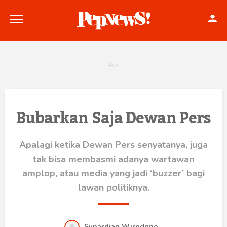
Politik
Bubarkan Saja Dewan Pers
Konstitusi
Apalagi ketika Dewan Pers senyatanya, juga
Hankam
tak bisa membasmi adanya wartawan
amplop, atau media yang jadi ‘buzzer’ bagi
Internasional
lawan politiknya.
Bisnis
Sunardian Wirodono