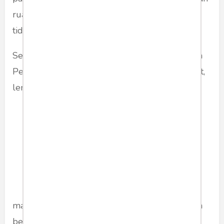
ruang ‘hak jawab’. Hak bertanyanya diberikan
tidak?
Sekali lagi, kayak seperti MUI, lembaga Dewan
Pers juga bakalan sirna. Apalagi kalau kita lihat,
lembaga ini juga tak
mampu menjaga marwah media pers di jaman
berubah ini. Merespons hadirnya media online