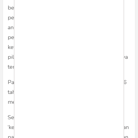
bersuara mereka, yang diampu oleh
perkembangan teknologi, berada dalam
ancaman sistem hukum yang ketat. Tanpa
perlindungan dan sistem peradilan yang fair,
ketika UU-ITE acap dijalankan dengan tebang
pilih. Orang kecil bisa dipenjara, tapi yang punya
temen elite atau politikus bisa diselamatkan.
Padal, ancaman penjara tak main-main, bisa 5-6
tahun untuk kasus sumir ‘perlakuan tidak
menyenangkan’.
Sementara jika ada anggota pers melakukan
‘kesalahan’, Dewan Pers bisa melindungi dengan
pasal karet kebebasan pers. Cukup memberikan