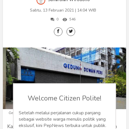
Humaniora
Sabtu, 13 Februari 2021 | 14:04 WIB
Sketsa
0
546
Tekno
Gaya
Wisata
Wanita
Welcome Citizen Polite!
Setelah melalui perjalanan cukup panjang
Gedung Dewan Pers (Foto: askara.co)
sebagai website warga menulis politik yang
ekslusif, kini PepNews terbuka untuk publik.
Kalau saya menuliskan judul ‘Bubarkan Dewan