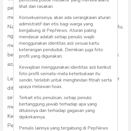
peristiwa politik mutakhir yang mereka alami,
lihat dan rasakan.
penyamaan untuk oknum yang suka
memandang segala sesuatu dari sudut politis.
Konsekuensinya, akan ada serangkaian aturan
adimistratif dan etis bagi warga yang
Namun ketika mereka sendiri memakai frame itu,
bergabung di PepNews. Aturan paling
ngelesnya selalu ini hak demokrasi untuk
mendasar adalah setiap penulis wajib
menggunakan identitas asli sesuai kartu
menyampaikan pendapat. Kebebasan
keterangan penduduk. Demikian juga foto
berekspresi. Terus kemudian merembet ke hak
profil yang digunakan.
azasi manusia dan seterusnya.
Kewajiban menggunakan identitas asli berikut
foto profil semata-mata keterbukaan itu
Lebih-lebih pendapat yang mengatakan buzzer
sendiri, terlebih untuk menghindari fitnah serta
upaya melawan hoax.
ditiadakan itu, menopang pernyataan
sebelumnya; bahwa kehadiran buzzer
Terkait etis penulisan, setiap penulis
bertanggung jawab terhadap apa yang
membahayakan pers. Hal itu disampaikan oleh
ditulisnya dan terhadap gagasan yang
Ketua Komisi Pengaduan dan Penegakan Etika
dipikirkannya.
Pers Dewan Pers.
Penulis lainnya yang tergabung di PepNews