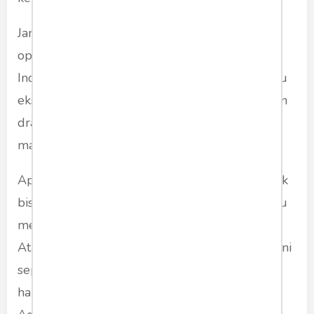
Jangan pula lupa, dengan penduduk 270 juta,
oplah tertinggi yang pernah dicapai koran di
Indonesia, hanya oleh Kompas dengan 600 ribu
eksemplar. Itu pun dulu. Sekarang sudah turun
drastis dengan adanya android di tangan
masyarakat Indonesia.
Apalagi ketika Dewan Pers senyatanya, juga tak
bisa membasmi adanya wartawan amplop, atau
media yang jadi ‘buzzer’ bagi lawan politiknya.
Atau, jangan-jangan, hanya karena menulis opini
seperti ini, terus saya disebut ‘BuzzerRp’? Atau
hanya akan dipuji kalau saya mengritik Jokowi?