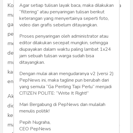
Kondisi patah tulang dapat menyerang baik tua
Agar setiap tulisan layak baca, maka dilakukan
“filtering” atau penyaringan tulisan berikut
maupun muda. Bedanya, biasanya penyebab
keterangan yang menyertainya seperti foto,
gangguan pada hari tua akibat jatuh dan
video dan grafis sebelum ditayangkan.
penyebab lainnya adalah fungsi tubuh mulai
Proses penyaringan oleh administrator atau
editor dilakukan secepat mungkin, sehingga
menurun. Sedangkan generasi muda berbeda
diupayakan dalam waktu paling lambat 1x24
dengan cara yang menarik dan baru. Generasi
jam sebuah tulisan warga sudah bisa
muda lebih mungkin mengalami patah tulang
ditayangkan.
karena mereka terus-menerus menggunakan
Dengan mulai akan mengudaranya v2 (versi 2)
PepNews ini, maka tagline pun berubah dari
energi agar tidak berkarat.
yang semula “Ga Penting Tapi Perlu” menjadi
CITIZEN POLITE: “Write It Right!”
Akibatnya terjadi patah tulang, namun bisa
Mari Bergabung di PepNews dan mulailah
diobati dengan baik jika pengobatan diarahkan
menulis politik!
ke tempat yang tepat. Banyak orang di
Pepih Nugraha,
masyarakat kita yang masih percaya bahwa jika
CEO PepNews