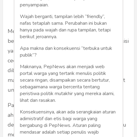
penyampaian.
Wajah berganti, tampilan lebih “friendly”,
nafas tetaplah sama. Perubahan ini bukan
hanya pada wajah dan rupa tampilan, tetapi
Mengalami nyeri bahu setelah mengangkat
berikut jeroannya.
beban Barang tersebut mungkin berada di posisi
Apa makna dan konsekuensi “terbuka untuk
yang salah dan Anda mungkin mengalami
publik”?
cedera di bagian dalam bahu Anda. Jika
Maknanya, PepNews akan menjadi web
dibiarkan, kebiasaan ini bisa menyebabkan
portal warga yang tertarik menulis politik
masalah serius yang akan membuat tubuh sulit
secara ringan, disampaikan secara bertutur,
sebagaimana warga bercerita tentang
untuk berdiri tegak.
peristiwa politik mutakhir yang mereka alami,
lihat dan rasakan.
Pada saat yang sama, banyak pasien beralih ke
Konsekuensinya, akan ada serangkaian aturan
ahli ortopedi dengan keluhan nyeri di bahu
adimistratif dan etis bagi warga yang
dengan tingkat keparahan yang bervariasi. Bahu
bergabung di PepNews. Aturan paling
mendasar adalah setiap penulis wajib
merupakan bagian tubuh yang rentan