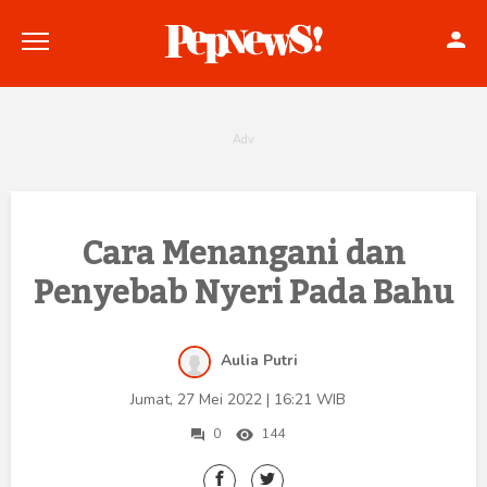
Politik
Cara Menangani dan
Penyebab Nyeri Pada Bahu
Konstitusi
Hankam
Aulia Putri
Internasional
Jumat, 27 Mei 2022 | 16:21 WIB
Bisnis
0
144