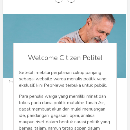
Humaniora
Sketsa
Tekno
Gaya
Wisata
Welcome Citizen Polite!
Wanita
Setelah melalui perjalanan cukup panjang
sebagai website warga menulis politik yang
Image : Freepik
ekslusif, kini PepNews terbuka untuk publik.
Para penulis warga yang memiliki minat dan
Ketika seseorang mengangkat
fokus pada dunia politik mutakhir Tanah Air,
dapat membuat akun dan mulai menuangan
barang yang berat, posisi
ide, pandangan, gagasan, opini, analisa
tubuh dapat menyebabkan
maupun riset dalam bentuk narasi politik yang
nyeri pada bahu.
bernas, tajam, namun tetap sopan dalam