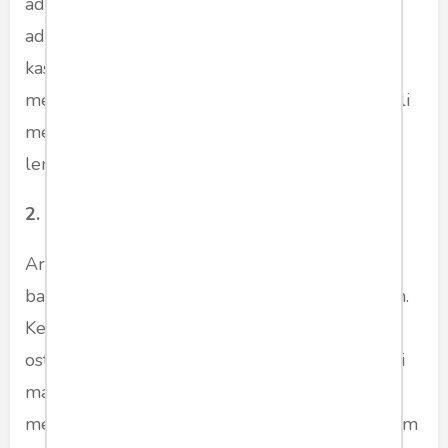
ada nyeri pada persendian, maka jawabannya
adalah pergi ke tukang pijat. Dalam beberapa
kasus, nyeri pada bahu dan area lainnya
memerlukan pemeriksaan lebih lanjut oleh ahli
medis menggunakan peralatan medis yang
lengkap.
2. Radang Sendi
Arthritis ditandai dengan rasa sakit di daerah
bahu, yang biasanya disebabkan oleh kekakuan.
Kebanyakan orang dengan arthritis memiliki
osteoarthritis, yang merupakan suatu kondisi di
mana tulang rawan yang membentuk sendi
menjadi rusak. Kerusakan ini dapat terjadi dalam