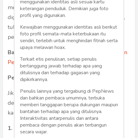
menggunakan identitas asli sesuai kartu
mengalami nyeri atau pegal karena sering
keterangan penduduk. Demikian juga foto
profil yang digunakan.
digunakan untuk bergerak. Tulang lengan atas,
tulang belikat, dan tulang selangka semuanya
Kewajiban menggunakan identitas asli berikut
foto profil semata-mata keterbukaan itu
penting dalam tubuh.
sendiri, terlebih untuk menghindari fitnah serta
upaya melawan hoax.
Baca juga:
Ini 7 Penyebab Nyeri pada Bahu dan
Terkait etis penulisan, setiap penulis
Penanganannya
bertanggung jawab terhadap apa yang
ditulisnya dan terhadap gagasan yang
Penyebab Nyeri Pada Bahu
dipikirkannya.
Penulis lainnya yang tergabung di PepNews
Jika area bahu Anda mulai mengalami nyeri
dan bahkan pembaca umumnya, terbuka
dengan gejala ringan hingga berat, bisa jadi
memberi tanggapan berupa dukungan maupun
bantahan terhadap apa yang ditulisnya.
karena kondisi berikut:
Interaktivitas antarpenulis dan antara
pembaca dengan penulis akan terbangun
1. Patah Tulang
secara wajar.