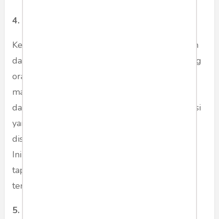
4. Sendi
Ketidakstabilan sendi bahu ini adalah kebalikan
dari robekan tendon, yang terutama menyerang
orang tua. Kondisi kesehatan ini dapat menjadi
masalah bagi orang muda yang berpartisipasi
dalam olahraga dan kegiatan bela diri. Dislokasi
yang menyebabkan nyeri pada bahu dapat
disebabkan oleh aktivitas fisik yang berlebihan.
Ini adalah gangguan. Sebenarnya bisa diatasi,
tapi setelah itu harus sangat hati-hati karena
terkadang fungsi tubuh tidak kembali normal.
5. Bursitis