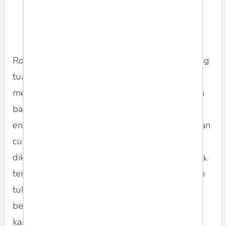
Robekan tendon yang umum terjadi pada orang
tua dan lanjut usia Ciri-ciri orang yang
mengalami kesulitan mengangkat bahu adalah
bahwa mereka memiliki sedikit atau tidak ada
energi dan tampaknya tidak dapat menghasilkan
cukup energi. Robekan tendon secara medis
dikenal sebagai robekan rotator cuff Di usia tua,
terkadang penyakit datang karena kemampuan
tubuh untuk berfungsi berkurang.. Sebagian
besar penyebab nyeri bahu pada lansia adalah
karena usia.