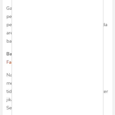
Gangguan pada Bursitis yang merupakan
pelindung tulang dan otot bahu mengalami
penurunan fungsi. Penggunaan berlebihan pada
area ini dapat menyebabkan nyeri hebat ketika
bahu digerakkan ke depan atau ke atas.
Baca juga:
7 Alasan Keberadaan Distributor
Farmasi Penting
Nah itu dia beberapa kemungkinan jika Anda
mengalami nyeri pada bahu. Nyeri pada bahu
tidak boleh di sepelekan, cepat periksa ke dokter
jika itu sudah mengganggu aktivitas Anda.
Semoga artikel ini bermanfaat.