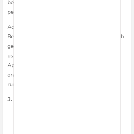
berbagai bentuk, dan sering kali terjadi secara
perlahan seiring waktu.
Ada rasa sakit untuk tua dan muda di bahu ini.
Bedanya, untuk usia muda bisa disebabkan oleh
gerakan tubuh yang jarang, sedangkan untuk
usia tua bisa karena penurunan fungsi tubuh.
Apalagi di masa pandemi seperti sekarang ini,
orang jadi malas untuk beraktivitas karena di
rumah saja.
3. Robekan Tendon