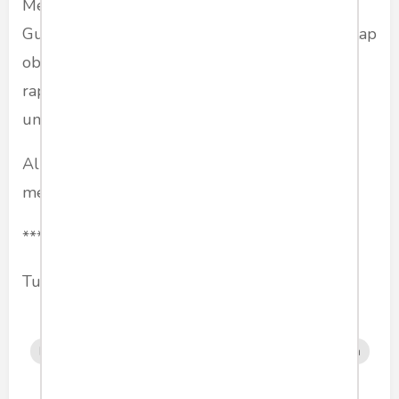
Meskipun tersinggung oleh tulisan saya, Pak
Guru Sejarah bukanlah pendendam. Beliau tetap
objektif memberi penilaian. Terbukti ketika
raport dibagikan, saya mendapat angka tujuh
untuk mata pelajaran sejarah.
Alhamdulillah. Saya sangat respek dan
mengapresiasi Pak Guru Sejarah.
***
Tulisan sebelumnya:
humaniora
kenangan
masalalu
catatanharian
guru