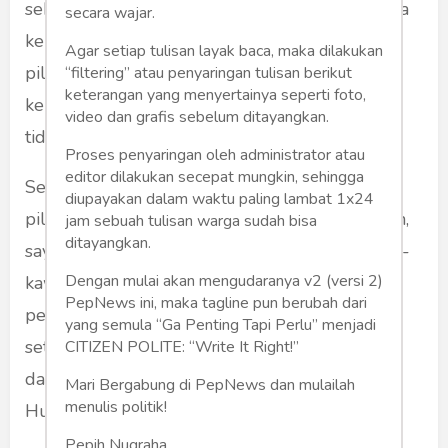
sebelum masuk kelas, beliau memanggil ketua
secara wajar.
kelas. Ternyata Pak Guru Sejarah memberi
Agar setiap tulisan layak baca, maka dilakukan
pilihan, dia siap mengajar dengan syarat saya
“filtering” atau penyaringan tulisan berikut
keterangan yang menyertainya seperti foto,
keluar kelas. Jika saya tetap di dalam kelas, dia
video dan grafis sebelum ditayangkan.
tidak mengajar.
Proses penyaringan oleh administrator atau
editor dilakukan secepat mungkin, sehingga
Seisi kelas tidak memberi komentar atas dua
diupayakan dalam waktu paling lambat 1x24
pilihan tersebut. Tapi saya segera memutuskan,
jam sebuah tulisan warga sudah bisa
ditayangkan.
saya harus keluar kelas. Saya tidak mau kawan-
Dengan mulai akan mengudaranya v2 (versi 2)
kawan menjadi korban tidak mendapatkan
PepNews ini, maka tagline pun berubah dari
pelajaran gara-gara “dosa” saya. Benar saja,
yang semula “Ga Penting Tapi Perlu” menjadi
setelah saya keluar kelas, Pak Guru itu masuk
CITIZEN POLITE: “Write It Right!”
dan memberi pelajaran seperti biasanya.
Mari Bergabung di PepNews dan mulailah
menulis politik!
Hukuman berlaku begitu seterusnya.
Pepih Nugraha,