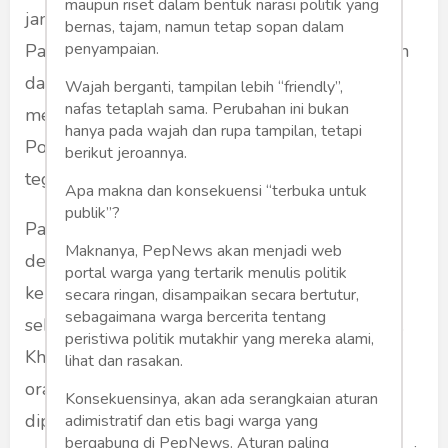
maupun riset dalam bentuk narasi politik yang
jantung saya. “Enton Supriyatna kelas I IPA 1,
bernas, tajam, namun tetap sopan dalam
penyampaian.
Pak,” jawab saya berusaha tegar. Dengan wajah
dan nada suara menahan emosi, dia
Wajah berganti, tampilan lebih “friendly”,
nafas tetaplah sama. Perubahan ini bukan
mengutarakan kekecewaannya atas tulisan di
hanya pada wajah dan rupa tampilan, tetapi
Pojok tersebut. “Itu tulisan yang tidak pantas,”
berikut jeroannya.
tegasnya.
Apa makna dan konsekuensi “terbuka untuk
publik”?
Pak Guru mengakhiri pertemuan tersebut
Maknanya, PepNews akan menjadi web
dengan wajah masam. Maka gemuruhlah seisi
portal warga yang tertarik menulis politik
kelas. Umumnya mempertanyakan persoalan
secara ringan, disampaikan secara bertutur,
sebagaimana warga bercerita tentang
sebenarnya sehingga Pak Guru Sejarah murka.
peristiwa politik mutakhir yang mereka alami,
Kharisma sendiri jadi naik daun hari itu. Banyak
lihat dan rasakan.
orang yang ingin tahu isi Pojok yang
Konsekuensinya, akan ada serangkaian aturan
dipersoalkan. Dalam dada berkecamuk antara
adimistratif dan etis bagi warga yang
bergabung di PepNews. Aturan paling