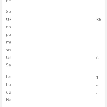
Sebenarnya “pengadilan” seperti ini tidak saya
takuti benar. Satu hal yang saya takuti adalah jika
orangtua sampai tahu. Karena ini akan menjadi
persoalan tersendiri dan membebani pikiran
mereka. Ketakutan itu muncul setelah ada
seorang guru BP mengatakan, “Nanti saya beri
tahu orangtua kamu, supaya menjadi perhatian”.
Saya terdiam mendapat ancaman seperti itu.
Lebih dari sebulan lamanya saya menjadi orang
hukuman. Sanksi itu baru berakhir setelah masa
ulangan umum tiba, menjelang kenaikan kelas.
Namun akhir hukuman tidak ditandai dengan