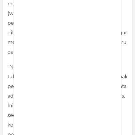
menerapkan program pengawasan melekat
(waskat) terhadap pegawai negeri sipil. Berarti
pengawasan yang terus menerus harus
dilakukan terhadap aparatur secara internal, agar
mereka bekerja secara baik. Termasuk para guru
dalam kegiatan mengajar.
“Nah, apakah kamu tidak pernah berpikir, jika
tulisan kamu dalam buletin itu nanti dibaca pihak
pemerintah. Bisa marah jika mengetahui ternyata
ada guru di SMAN 1 ini seperti yang kamu tulis.
Ini bisa merugikan masa depan beliau,” ujar
seorang guru BP. Mata mereka menatap tajam
ke arah saya, yang duduk seperti pesakitan di
pengadilan. Saya hanya mengangguk-angguk.