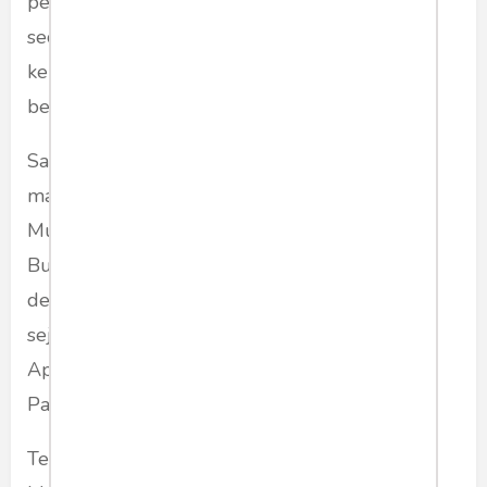
permohonan maaf. Saya tidak sempat bertemu
secara khusus dengan beliau. Sedangkan
kehebohan terjadi karena kekhawatiran
berlebihan khas Orde Baru.
Saya sudah pasrah jika hasil ulangan umum
mata pelajaran sejarah angkanya menyala.
Mungkin itulah risiko yang harus ditanggung.
Bukan karena saya tidak mampu menjawab
dengan benar soal-soal ulangan pelajaran
sejarah, melainkan karena persoalan pribadi.
Apalagi saya tidak masuk kelas pada pelajaran
Pak Guru Sejarah.
Ternyata kekhawatiran saya tidak terbukti.