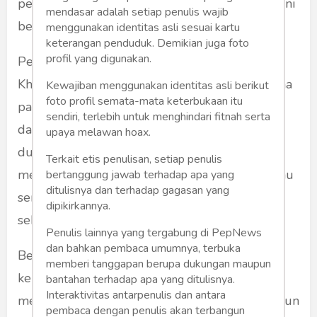
perasaan “sok jagoan” dan khawatir persoalan ini
mendasar adalah setiap penulis wajib
berbuntut panjang.
menggunakan identitas asli sesuai kartu
keterangan penduduk. Demikian juga foto
profil yang digunakan.
Peristiwa kemarahan itu cepat menyebar. Kru
Kharisma pun membahas persoalan ini bersama
Kewajiban menggunakan identitas asli berikut
foto profil semata-mata keterbukaan itu
para senior semisal Kang Agus Wahyudi Riana
sendiri, terlebih untuk menghindari fitnah serta
dan Hera Muhammad Azhar. Mereka memberi
upaya melawan hoax.
dukungan penuh. “Katakan kebenaran itu
Terkait etis penulisan, setiap penulis
meskipun pahit adanya,” ujar Kang Agus. (Beliau
bertanggung jawab terhadap apa yang
ditulisnya dan terhadap gagasan yang
sempat menjadi dosen di FISIP Unpad. Wafat
dipikirkannya.
sekitar setahun lalu).
Penulis lainnya yang tergabung di PepNews
dan bahkan pembaca umumnya, terbuka
Beberapa hari berselang setelah peristiwa
memberi tanggapan berupa dukungan maupun
kemarahan itu, Pak Guru Sejarah kembali
bantahan terhadap apa yang ditulisnya.
Interaktivitas antarpenulis dan antara
mendapat giliran mengajar di kelas kami. Namun
pembaca dengan penulis akan terbangun