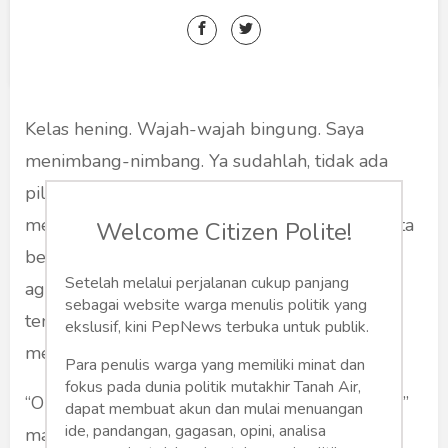
Humaniora
Sketsa
Tekno
Kelas hening. Wajah-wajah bingung. Saya
Gaya
menimbang-nimbang. Ya sudahlah, tidak ada
Wisata
pilihan lain. Bismillah, dengan mantap saya
mengacungkan tangan. “Saya, Pak.” Semua mata
Welcome Citizen Polite!
Wanita
berpaling ke arah saya yang duduk di deretan
Setelah melalui perjalanan cukup panjang
agak belakang. Sekilas saya melihat wajah
sebagai website warga menulis politik yang
teman-teman penuh tanda tanya, belum
ekslusif, kini PepNews terbuka untuk publik.
mengetahui apa yang sebenarnya terjadi.
Para penulis warga yang memiliki minat dan
fokus pada dunia politik mutakhir Tanah Air,
“Oh, kamu yang menulis ini. Siapa nama kamu?”
dapat membuat akun dan mulai menuangan
ide, pandangan, gagasan, opini, analisa
mata Pak Guru Sejarah ini terasa menusuk