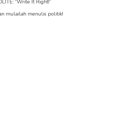
ITE: “Write It Right!”
 mulailah menulis politik!
 penuh melayani Covid-19. Semua rumah sakit
 hingga Maluku Utara.”
iliki 80 rumah sakit. Lebih terpana lagi ketika
iki 166 perguruan tinggi.
 satu terkaya di dunia. Tapi baktinya kepada
kesehatan sangat terasa.
amamdiyah merayakan hari jadi ke 112 tahun.
depan merayakan ulang tahun ke 76 tahun.