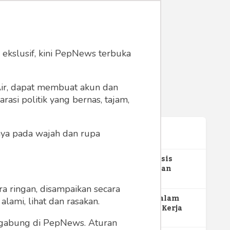
 ekslusif, kini PepNews terbuka
 Air, dapat membuat akun dan
asi politik yang bernas, tajam,
anya pada wajah dan rupa
Terpopuler
1
Gerakan Sehat Berbasis
Pesantren: Pengabdian
Masyarakat Prodi Spesialis
348
Keperawatan Medikal Bedah
a ringan, disampaikan secara
UNIMUS di Pondok Pesantren
2
MBG dan Perannya dalam
lami, lihat dan rasakan.
Putra UNIMUS Semarang
Perluasan Lapangan Kerja
271
ergabung di PepNews. Aturan