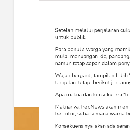
Kisah Pendiri
Puisi Esai Ak
Setelah melalui perjalanan cuk
untuk publik.
Sungguh asyik membaca biografi d
Para penulis warga yang memili
catatan kaki un
mulai menuangan ide, pandangan,
namun tetap sopan dalam peny
Denny JA
Selasa, 
Wajah berganti, tampilan lebih 
tampilan, tetapi berikut jeroann
Apa makna dan konsekuensi “te
Maknanya, PepNews akan menjadi
bertutur, sebagaimana warga ber
Konsekuensinya, akan ada seran