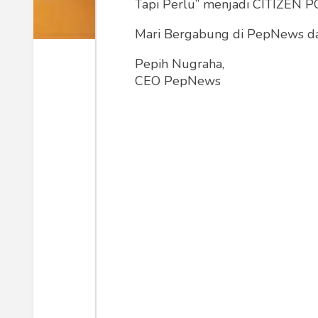
Tapi Perlu” menjadi CITIZEN POL
Mari Bergabung di PepNews dan
Akmal Nasery (Foto: idwriters.com)
Pepih Nugraha,
CEO PepNews
“Sebanyak 80 rumah sakit kami kini
Muhammadiyah, dari Sumatera Utara
Wow! Saya terpana. Muhammadiyah mem
saya tahu. Muhammadiyah juga memil
Ini ormas Islam yang bukan saja salah
masyarakat, lewat pendidikan, lewat 
5 hari lalu, juga di bulan Juli, Muh
Sementara Indonesia bulan Agustus 