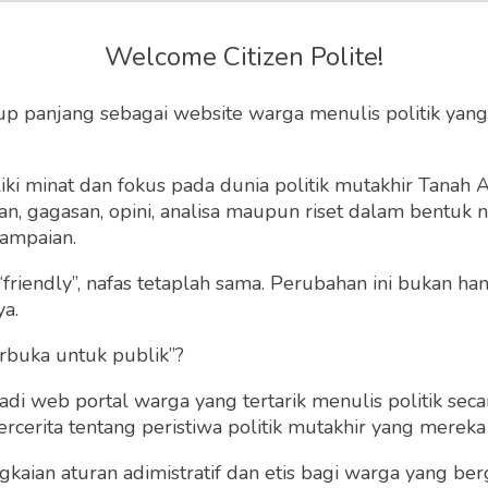
 Muhammadiyah dalam
Welcome Citizen Polite!
mal Nasery Basral (1)
up panjang sebagai website warga menulis politik yang
alam bentuk puisi esai. Singkat. Indah. Dan ada
ki minat dan fokus pada dunia politik mutakhir Tanah
tuk mengeskplornya lebih jauh.
 gagasan, opini, analisa maupun riset dalam bentuk nar
ampaian.
27 Juli 2021 | 07:13 WIB
0
196
“friendly”, nafas tetaplah sama. Perubahan ini bukan h
ya.
rbuka untuk publik”?
 web portal warga yang tertarik menulis politik secar
cerita tentang peristiwa politik mutakhir yang mereka a
gkaian aturan adimistratif dan etis bagi warga yang b