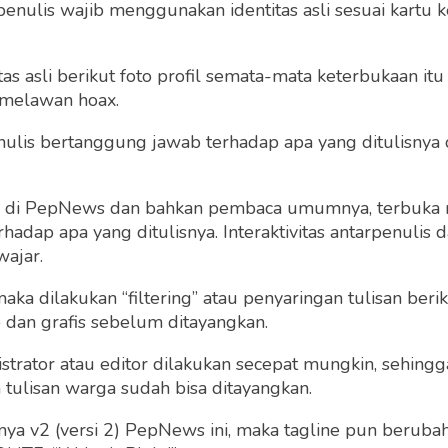
penulis wajib menggunakan identitas asli sesuai kartu
 asli berikut foto profil semata-mata keterbukaan itu s
 melawan hoax.
 penulis bertanggung jawab terhadap apa yang ditulisny
ng di PepNews dan bahkan pembaca umumnya, terbuka
dap apa yang ditulisnya. Interaktivitas antarpenulis
wajar.
 maka dilakukan “filtering” atau penyaringan tulisan ber
o dan grafis sebelum ditayangkan.
strator atau editor dilakukan secepat mungkin, sehin
tulisan warga sudah bisa ditayangkan.
a v2 (versi 2) PepNews ini, maka tagline pun berubah