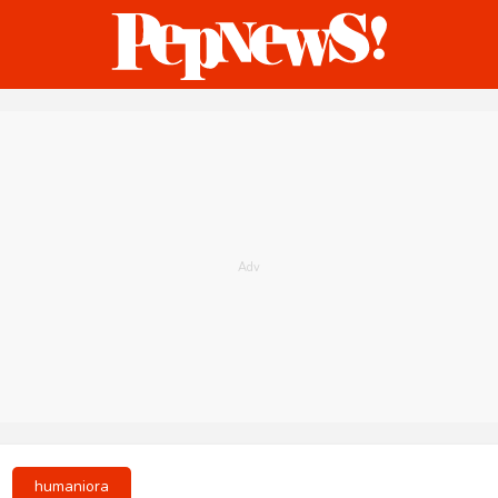
ternasional
Bisnis
Humaniora
Sketsa
humaniora