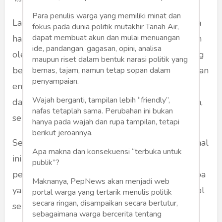
Para penulis warga yang memiliki minat dan
Lagi dan lagi, saya mengalami ini. Kembali saya
fokus pada dunia politik mutakhir Tanah Air,
dapat membuat akun dan mulai menuangan
harus menerima keadaan, bahwa saya dipimpin
ide, pandangan, gagasan, opini, analisa
oleh orang tolol. Orang tolol adalah orang yang
maupun riset dalam bentuk narasi politik yang
bertindak tidak dengan kejernihan, tetapi dengan
bernas, tajam, namun tetap sopan dalam
penyampaian.
emosi dan pikiran pendek. Ia cenderung egois,
Wajah berganti, tampilan lebih “friendly”,
dan tak segan-segan mengorbankan orang lain,
nafas tetaplah sama. Perubahan ini bukan
selama kepentingannya terpenuhi.
hanya pada wajah dan rupa tampilan, tetapi
berikut jeroannya.
Setelah berbincang dengan beberapa teman, hal
Apa makna dan konsekuensi “terbuka untuk
ini tak hanya terjadi pada diri saya. Mereka pun
publik”?
pernah, dan bahkan sedang, mengalaminya. Apa
Maknanya, PepNews akan menjadi web
yang terjadi? Mengapa, di Indonesia, orang tolol
portal warga yang tertarik menulis politik
secara ringan, disampaikan secara bertutur,
sering menjadi bos?
sebagaimana warga bercerita tentang