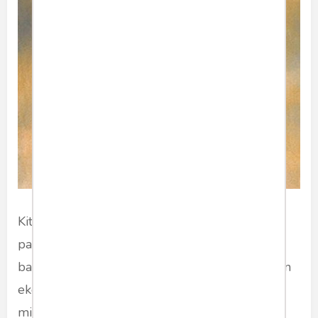
Kita harus sungguh sadar, bahwa budaya jilat
pantat dan feodal ini akan menghancurkan
bangsa kita. Kita akan hidup dalam kesenjangan
ekonomi yang amat besar antara si kaya dan si
miskin. Kita tetap akan saling bermusuhan satu