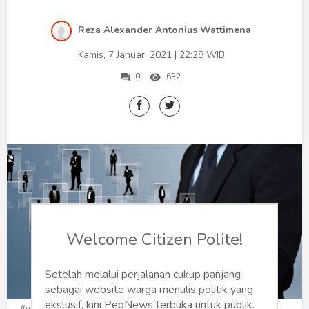
Humaniora
Reza Alexander Antonius Wattimena
Sketsa
Kamis, 7 Januari 2021 | 22:28 WIB
Tekno
0
632
Gaya
Wisata
Wanita
Welcome Citizen Polite!
Setelah melalui perjalanan cukup panjang
sebagai website warga menulis politik yang
ekslusif, kini PepNews terbuka untuk publik.
Ilustrasi pemimpin (Foto: acehtrend.com)