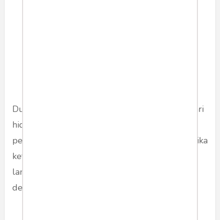
kesucian. Daya nalarnya
berkembang. Keputusan-
keputusannya pun semakin
mendekati akal sehat dan
kebijaksanaan.
Dua, ketidakadilan memang menjadi bagian dari
hidup sehari-hari. Namun, sikap diam dan tak
peduli justru akan memperparah keadaan. Ketika
ketidakadilan terjadi, orang harus bersuara
lantang. Perubahan sosial hanya bisa terjadi
dengan cara ini.