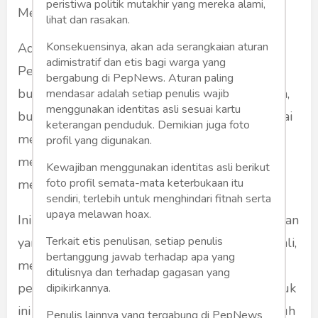
peristiwa politik mutakhir yang mereka alami,
Mengapa?
lihat dan rasakan.
Konsekuensinya, akan ada serangkaian aturan
Ada lima hal yang bisa dipertimbangkan.
adimistratif dan etis bagi warga yang
Pertama, budaya jilat pantat sudah menjadi
bergabung di PepNews. Aturan paling
budaya umum di Indonesia. Orang naik jabatan,
mendasar adalah setiap penulis wajib
menggunakan identitas asli sesuai kartu
bukan karena kemampuan, tetapi karena pandai
keterangan penduduk. Demikian juga foto
menjilat atasan. Hasilnya, banyak orang
profil yang digunakan.
memegang posisi pemimpin, walaupun tak
Kewajiban menggunakan identitas asli berikut
foto profil semata-mata keterbukaan itu
memiliki kemampuan yang memadai.
sendiri, terlebih untuk menghindari fitnah serta
upaya melawan hoax.
Ini terkait dengan sebab kedua, yakni para atasan
Terkait etis penulisan, setiap penulis
yang tidak jernih memahami keadaan. Kerap kali,
bertanggung jawab terhadap apa yang
mereka sebelumnya adalah pekerja yang
ditulisnya dan terhadap gagasan yang
penjilat pantat. Karena berulang, tindakan busuk
dipikirkannya.
ini telah menjadi budaya. Pada akhirnya, seluruh
Penulis lainnya yang tergabung di PepNews