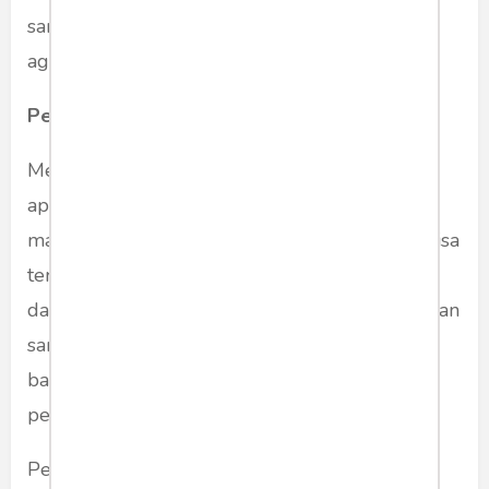
sama lain, karena kerap diadu domba soal
agama. Disinilah arti penting sikap kritis.
Perubahan Budaya
Memang, mengubah budaya dan kebiasaan,
apalagi yang sudah mengendap di dalam
masyarakat, amatlah sulit. Namun, itu sangat bisa
terjadi. Banyak contoh yang bisa dideret, mulai
dari perubahan budaya di organisasi, perusahaan
sampai dengan perubahan budaya sebuah
bangsa. Tiga hal kiranya penting menjadi
perhatian.
Pertama, sikap kritis jelaslah harus menjadi