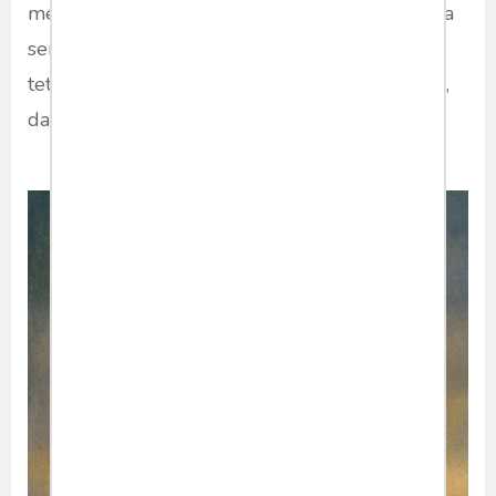
menteri yang berkuasa. Tampaknya, bangsa kita
sengaja diperbodoh dan dipermiskin, sehingga
tetap hidup dalam permusuhan satu sama lain,
dan siap ditipu oleh bangsa asing.