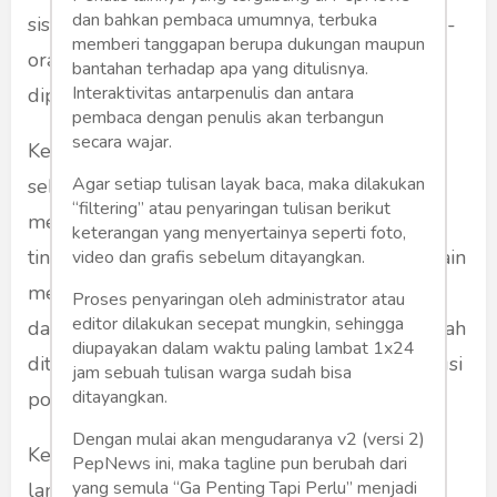
dan bahkan pembaca umumnya, terbuka
sistem akan ambruk, karena diisi dengan orang-
memberi tanggapan berupa dukungan maupun
orang yang tidak memiliki kemampuan yang
bantahan terhadap apa yang ditulisnya.
Interaktivitas antarpenulis dan antara
diperlukan.
pembaca dengan penulis akan terbangun
secara wajar.
Ketiga, secara keseluruhan, inilah yang disebut
Agar setiap tulisan layak baca, maka dilakukan
sebagai budaya feodalisme. Beberapa orang
“filtering” atau penyaringan tulisan berikut
merasa, bahwa mereka memiliki derajat lebih
keterangan yang menyertainya seperti foto,
tinggi. Lalu, mereka menuntut, supaya orang lain
video dan grafis sebelum ditayangkan.
menyembah dan melayani mereka. Inilah akar
Proses penyaringan oleh administrator atau
editor dilakukan secepat mungkin, sehingga
dari budaya menjilat pantat yang dengan mudah
diupayakan dalam waktu paling lambat 1x24
ditemukan di banyak organisasi maupun institusi
jam sebuah tulisan warga sudah bisa
ditayangkan.
politik di Indonesia.
Dengan mulai akan mengudaranya v2 (versi 2)
Keempat, budaya feodal ini tidak turun dari
PepNews ini, maka tagline pun berubah dari
yang semula “Ga Penting Tapi Perlu” menjadi
langit. Ini adalah warisan budaya yang tak