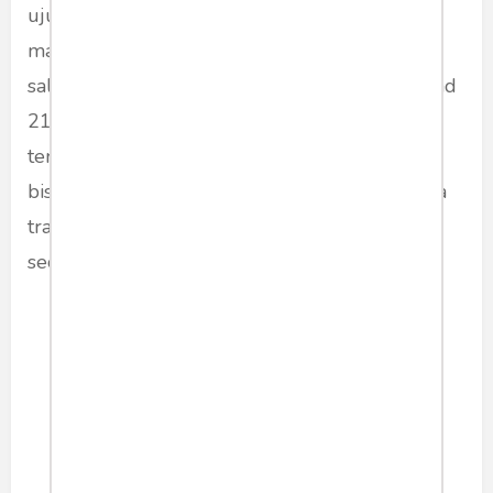
ujung tombak pendidikan maupun pola asuh
masyarakat. Sikap kritis bahkan sudah menjadi
salah satu keterampilan utama masyarakat abad
21. Tradisi tentu perlu dihargai, namun harus
terus ditanggapi secara kritis. Kebodohan tidak
bisa terus menerus bersembunyi di balik nama
tradisi dan ajaran agama yang harus dipatuhi
secara buta.
Sikap kritis mengajak manusia
untuk tak gampang percaya.
Ia mengajarkan orang untuk
lolos dari tipu muslihat yang
kerap kali berbungkus