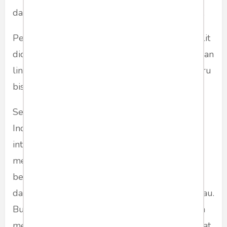
dapat lenyap dengan gerakan sosial yang kuat.
Perubahan yang cepat dan mendasar tentu sulit
dicapai. Kerap kali, gerakan sosial adalah gerakan
lintas generasi, sehingga tindakan sekarang baru
bisa dinikmati buahnya di generasi mendatang.
Semoga saya tidak bermimpi di siang bolong.
Indonesia memilih orang-orang yang punya
integritas dan berkemampuan tinggi untuk
memimpin. Setiap bidang kehidupan
berkembang pesat, sehingga cita-cita keadilan
dan kemakmuran untuk semua mulai terjangkau.
Bukankah ini alasan kita semua mendirikan dan
mempertahankan Indonesia? Jika tidak, lalu buat