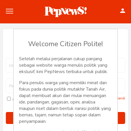
Hey, Welcome back.
Welcome Citizen Polite!
Setelah melalui perjalanan cukup panjang
Politik
sebagai website warga menulis politik yang
ekslusif, kini PepNews terbuka untuk publik.
Konstitusi
Para penulis warga yang memiliki minat dan
fokus pada dunia politik mutakhir Tanah Air,
Hankam
dapat membuat akun dan mulai menuangan
Lupa Sandi
Ingat saya
ide, pandangan, gagasan, opini, analisa
Internasional
maupun riset dalam bentuk narasi politik yang
bernas, tajam, namun tetap sopan dalam
Bisnis
penyampaian.