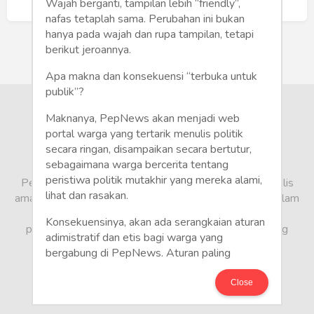
Humaniora
Buat Akun Baru
Wajah berganti, tampilan lebih “friendly”,
nafas tetaplah sama. Perubahan ini bukan
Sketsa
hanya pada wajah dan rupa tampilan, tetapi
berikut jeroannya.
Tekno
Apa makna dan konsekuensi “terbuka untuk
publik”?
Gaya
Maknanya, PepNews akan menjadi web
Wisata
portal warga yang tertarik menulis politik
secara ringan, disampaikan secara bertutur,
sebagaimana warga bercerita tentang
Wanita
peristiwa politik mutakhir yang mereka alami,
PepNews.com adalah media warga, tempat bagi penulis
lihat dan rasakan.
amatir dan profesional menyampaikan berbagai opini dalam
bentuk artikel mapun feature yang ditulis dari sudut
Konsekuensinya, akan ada serangkaian aturan
pandang tidak biasa, yang berbeda dari sudut pandang
adimistratif dan etis bagi warga yang
berita media arus utama.
bergabung di PepNews. Aturan paling
mendasar adalah setiap penulis wajib
menggunakan identitas asli sesuai kartu
Close
keterangan penduduk. Demikian juga foto