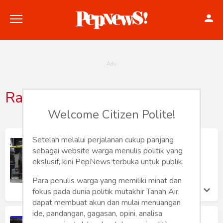
Rabbialmuslimnasution
Politik
Welcome Citizen Polite!
Konstitusi
Setelah melalui perjalanan cukup panjang
Sketsa Harian [22] Mati Sia-sia
sebagai website warga menulis politik yang
Hankam
Pepih Nugraha
ekslusif, kini PepNews terbuka untuk publik.
Kamis 14 Nov, 2019
Internasional
Para penulis warga yang memiliki minat dan
fokus pada dunia politik mutakhir Tanah Air,
Bisnis
dapat membuat akun dan mulai menuangan
ide, pandangan, gagasan, opini, analisa
Akui Saja, Pelaku Teror di Medan Itu