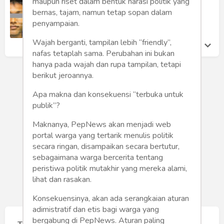
Humaniora
maupun riset dalam bentuk narasi politik yang
Muslim
bernas, tajam, namun tetap sopan dalam
Eko Kuntadhi
penyampaian.
Sketsa
Kamis 14 Nov, 2019
Wajah berganti, tampilan lebih “friendly”,
Tekno
nafas tetaplah sama. Perubahan ini bukan
hanya pada wajah dan rupa tampilan, tetapi
Gaya
berikut jeroannya.
Apa makna dan konsekuensi “terbuka untuk
Wisata
publik”?
Wanita
Maknanya, PepNews akan menjadi web
portal warga yang tertarik menulis politik
secara ringan, disampaikan secara bertutur,
sebagaimana warga bercerita tentang
peristiwa politik mutakhir yang mereka alami,
lihat dan rasakan.
Konsekuensinya, akan ada serangkaian aturan
adimistratif dan etis bagi warga yang
bergabung di PepNews. Aturan paling