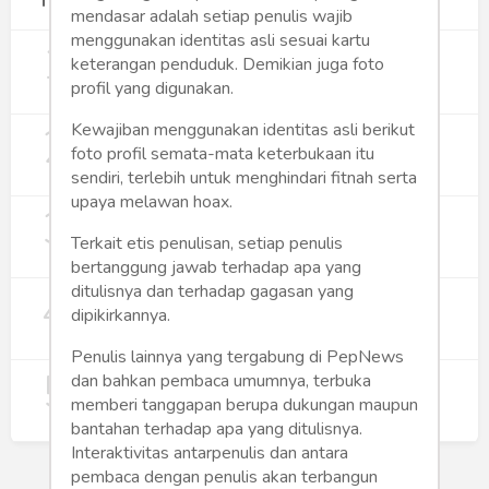
Terpopuler
mendasar adalah setiap penulis wajib
menggunakan identitas asli sesuai kartu
1
Gerakan Sehat Berbasis Pesantren:
keterangan penduduk. Demikian juga foto
Pengabdian Masyarakat Prodi Spesialis
profil yang digunakan.
Keperawatan Medikal Bedah UNIMUS di
352
Pondok Pesantren Putra UNIMUS
2
Kewajiban menggunakan identitas asli berikut
Semarang
MBG dan Perannya dalam Perluasan
Lapangan Kerja
foto profil semata-mata keterbukaan itu
sendiri, terlebih untuk menghindari fitnah serta
274
upaya melawan hoax.
3
Digitalisasi Koperasi Merah Putih Buka
Peluang Ekonomi Baru di Desa
Terkait etis penulisan, setiap penulis
257
bertanggung jawab terhadap apa yang
ditulisnya dan terhadap gagasan yang
4
Rumah Subsidi dan Upaya Negara
dipikirkannya.
Wujudkan Hunian Inklusif
240
Penulis lainnya yang tergabung di PepNews
5
Koperasi Merah Putih Didorong untuk
dan bahkan pembaca umumnya, terbuka
Perluas Distribusi Manfaat APBN
memberi tanggapan berupa dukungan maupun
214
bantahan terhadap apa yang ditulisnya.
Interaktivitas antarpenulis dan antara
pembaca dengan penulis akan terbangun