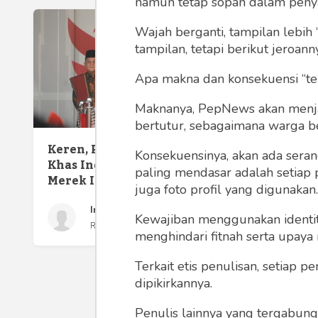
namun tetap sopan dalam peny
Wajah berganti, tampilan lebih 
tampilan, tetapi berikut jeroann
Apa makna dan konsekuensi “te
Maknanya, PepNews akan menjadi
bertutur, sebagaimana warga ber
Keren, Produk Tradisional
Konsekuensinya, akan ada seran
Khas Indonesia Bisa Jadi
paling mendasar adalah setiap 
Merek Internasional
juga foto profil yang digunakan.
Indra Kusuma Atmaja
Kalapas
Kewajiban menggunakan identitas
Rabu 19 Jul, 2023
Apres
menghindari fitnah serta upaya
Luncur
Politi
Terkait etis penulisan, setiap
dipikirkannya.
Penulis lainnya yang tergabu