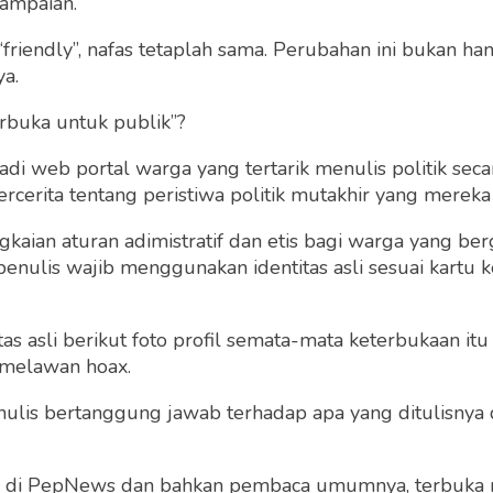
ampaian.
“friendly”, nafas tetaplah sama. Perubahan ini bukan h
ya.
rbuka untuk publik”?
 web portal warga yang tertarik menulis politik secar
cerita tentang peristiwa politik mutakhir yang mereka a
gkaian aturan adimistratif dan etis bagi warga yang b
penulis wajib menggunakan identitas asli sesuai kartu
 Kelas I Malang
 asli berikut foto profil semata-mata keterbukaan itu s
iasi Menkumham
 melawan hoax.
kan Buku Biografi
knya
 penulis bertanggung jawab terhadap apa yang ditulisny
Lapas Kelas I Malang
Senin 29 May, 2023
ng di PepNews dan bahkan pembaca umumnya, terbuka