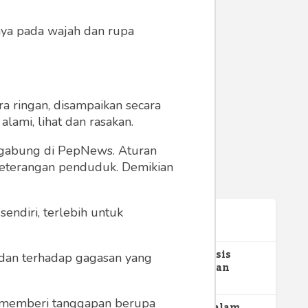
anya pada wajah dan rupa
a ringan, disampaikan secara
lami, lihat dan rasakan.
ergabung di PepNews. Aturan
 keterangan penduduk. Demikian
endiri, terlebih untuk
Terpopuler
1
Gerakan Sehat Berbasis
a dan terhadap gagasan yang
Pesantren: Pengabdian
Masyarakat Prodi Spesialis
350
Keperawatan Medikal Bedah
 memberi tanggapan berupa
UNIMUS di Pondok Pesantren