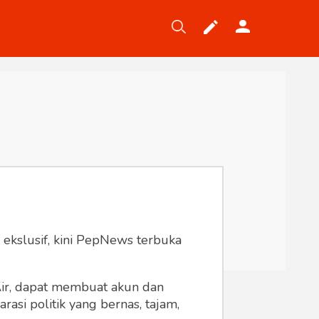
Tekno
Gaya
Wisata
Wanita
 ekslusif, kini PepNews terbuka
 Air, dapat membuat akun dan
asi politik yang bernas, tajam,