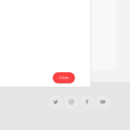
Close