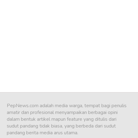
PepNews.com adalah media warga, tempat bagi penulis
amatir dan profesional menyampaikan berbagai opini
dalam bentuk artikel mapun feature yang ditulis dari
sudut pandang tidak biasa, yang berbeda dari sudut
pandang berita media arus utama.