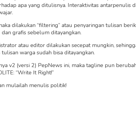
dap apa yang ditulisnya. Interaktivitas antarpenulis
wajar.
 maka dilakukan “filtering” atau penyaringan tulisan ber
o dan grafis sebelum ditayangkan.
strator atau editor dilakukan secepat mungkin, sehin
tulisan warga sudah bisa ditayangkan.
a v2 (versi 2) PepNews ini, maka tagline pun berubah
ITE: “Write It Right!”
 mulailah menulis politik!