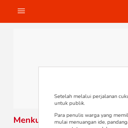
Politik
Konstitusi
Hankam
In
Setelah melalui perjalanan cuk
untuk publik.
Para penulis warga yang memili
Menkumham
mulai menuangan ide, pandangan,