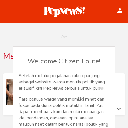
Mencegahstretchmark
Welcome Citizen Polite!
Politik
Konstitusi
Setelah melalui perjalanan cukup panjang
Tips Mencegah Stretch Mark Sejak
sebagai website warga menulis politik yang
Awal Kehamilan
Hankam
ekslusif, kini PepNews terbuka untuk publik.
Ferro Maulana
Senin 21 Oct, 2024
Para penulis warga yang memiliki minat dan
Internasional
fokus pada dunia politik mutakhir Tanah Air,
dapat membuat akun dan mulai menuangan
Bisnis
ide, pandangan, gagasan, opini, analisa
maupun riset dalam bentuk narasi politik yang