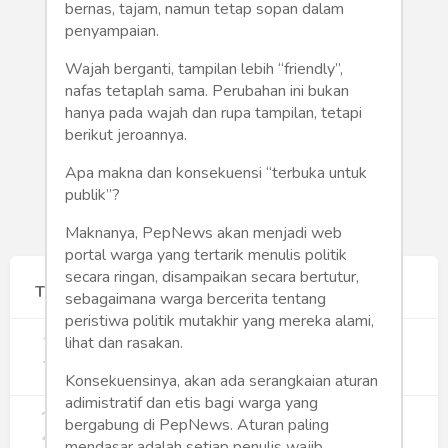
Humaniora
bernas, tajam, namun tetap sopan dalam
penyampaian.
Sketsa
Wajah berganti, tampilan lebih “friendly”,
nafas tetaplah sama. Perubahan ini bukan
Tekno
hanya pada wajah dan rupa tampilan, tetapi
berikut jeroannya.
Gaya
Apa makna dan konsekuensi “terbuka untuk
Wisata
publik”?
Maknanya, PepNews akan menjadi web
Wanita
portal warga yang tertarik menulis politik
secara ringan, disampaikan secara bertutur,
Terpopuler
sebagaimana warga bercerita tentang
peristiwa politik mutakhir yang mereka alami,
1
Gerakan Sehat Berbasis Pesantren:
lihat dan rasakan.
Pengabdian Masyarakat Prodi Spesialis
Keperawatan Medikal Bedah UNIMUS di
355
Konsekuensinya, akan ada serangkaian aturan
Pondok Pesantren Putra UNIMUS
adimistratif dan etis bagi warga yang
2
Semarang
MBG dan Perannya dalam Perluasan
bergabung di PepNews. Aturan paling
Lapangan Kerja
mendasar adalah setiap penulis wajib