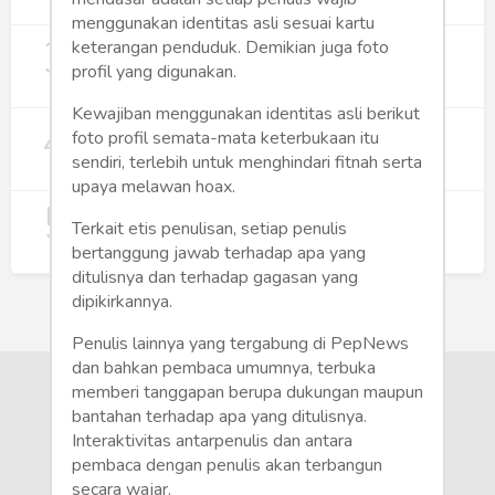
274
menggunakan identitas asli sesuai kartu
3
Digitalisasi Koperasi Merah Putih Buka
keterangan penduduk. Demikian juga foto
Peluang Ekonomi Baru di Desa
profil yang digunakan.
257
Kewajiban menggunakan identitas asli berikut
4
Rumah Subsidi dan Upaya Negara
foto profil semata-mata keterbukaan itu
Wujudkan Hunian Inklusif
sendiri, terlebih untuk menghindari fitnah serta
244
upaya melawan hoax.
5
Koperasi Merah Putih Didorong untuk
Terkait etis penulisan, setiap penulis
Perluas Distribusi Manfaat APBN
bertanggung jawab terhadap apa yang
217
ditulisnya dan terhadap gagasan yang
dipikirkannya.
Penulis lainnya yang tergabung di PepNews
dan bahkan pembaca umumnya, terbuka
memberi tanggapan berupa dukungan maupun
bantahan terhadap apa yang ditulisnya.
Interaktivitas antarpenulis dan antara
pembaca dengan penulis akan terbangun
secara wajar.