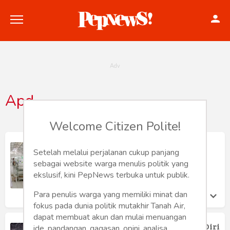
Apd
Politik
Welcome Citizen Polite!
Konstitusi
Beda Derajat
Setelah melalui perjalanan cukup panjang
Hankam
Dahlan Iskan
sebagai website warga menulis politik yang
Jumat 8 May, 2020
ekslusif, kini PepNews terbuka untuk publik.
Internasional
Para penulis warga yang memiliki minat dan
fokus pada dunia politik mutakhir Tanah Air,
Bisnis
dapat membuat akun dan mulai menuangan
180 Negara Berebut Alat Pelindung Diri
ide, pandangan, gagasan, opini, analisa