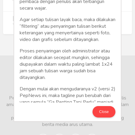
Wujudkan Hunian Inklusif
pembaca dengan penulis akan terbangun
240
secara wajar.
5
Koperasi Merah Putih Didorong untuk
Agar setiap tulisan layak baca, maka dilakukan
Perluas Distribusi Manfaat APBN
“filtering” atau penyaringan tulisan berikut
217
keterangan yang menyertainya seperti foto,
video dan grafis sebelum ditayangkan.
Proses penyaringan oleh administrator atau
editor dilakukan secepat mungkin, sehingga
diupayakan dalam waktu paling lambat 1x24
jam sebuah tulisan warga sudah bisa
ditayangkan.
Dengan mulai akan mengudaranya v2 (versi 2)
PepNews ini, maka tagline pun berubah dari
PepNews.com adalah media warga, tempat bagi penulis
yang semula “Ga Penting Tapi Perlu” menjadi
amatir dan profesional menyampaikan berbagai opini dalam
CITIZEN POLITE: “Write It Right!”
bentuk artikel mapun feature yang ditulis dari sudut
Close
pandang tidak biasa, yang berbeda dari sudut pandang
Mari Bergabung di PepNews dan mulailah
berita media arus utama.
menulis politik!