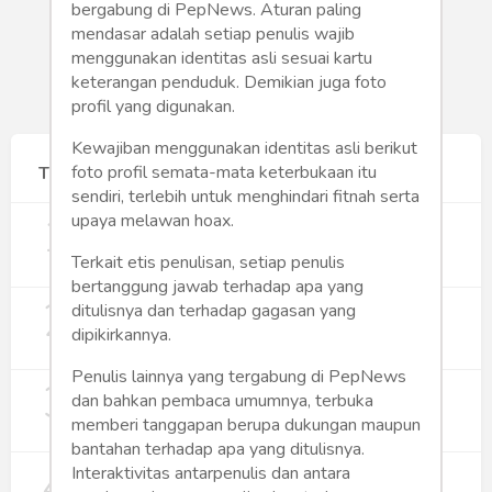
bergabung di PepNews. Aturan paling
mendasar adalah setiap penulis wajib
menggunakan identitas asli sesuai kartu
keterangan penduduk. Demikian juga foto
profil yang digunakan.
Kewajiban menggunakan identitas asli berikut
foto profil semata-mata keterbukaan itu
Terpopuler
sendiri, terlebih untuk menghindari fitnah serta
1
Gerakan Sehat Berbasis Pesantren:
upaya melawan hoax.
Pengabdian Masyarakat Prodi Spesialis
Keperawatan Medikal Bedah UNIMUS di
Terkait etis penulisan, setiap penulis
355
Pondok Pesantren Putra UNIMUS
bertanggung jawab terhadap apa yang
2
Semarang
MBG dan Perannya dalam Perluasan
ditulisnya dan terhadap gagasan yang
Lapangan Kerja
dipikirkannya.
274
Penulis lainnya yang tergabung di PepNews
3
Digitalisasi Koperasi Merah Putih Buka
dan bahkan pembaca umumnya, terbuka
Peluang Ekonomi Baru di Desa
memberi tanggapan berupa dukungan maupun
257
bantahan terhadap apa yang ditulisnya.
4
Rumah Subsidi dan Upaya Negara
Interaktivitas antarpenulis dan antara