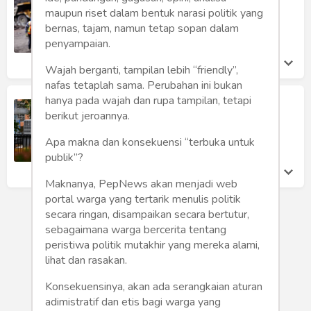
Humaniora
Heni Nuraini
maupun riset dalam bentuk narasi politik yang
Selasa 24 Mar, 2020
bernas, tajam, namun tetap sopan dalam
Sketsa
penyampaian.
Tekno
Wajah berganti, tampilan lebih “friendly”,
nafas tetaplah sama. Perubahan ini bukan
Gaya
hanya pada wajah dan rupa tampilan, tetapi
Penggalangan Dana untuk Alat
berikut jeroannya.
Pelindung Diri
Wisata
Irwan Julianto
Apa makna dan konsekuensi “terbuka untuk
Senin 23 Mar, 2020
publik”?
Wanita
Maknanya, PepNews akan menjadi web
portal warga yang tertarik menulis politik
secara ringan, disampaikan secara bertutur,
sebagaimana warga bercerita tentang
peristiwa politik mutakhir yang mereka alami,
lihat dan rasakan.
Konsekuensinya, akan ada serangkaian aturan
adimistratif dan etis bagi warga yang