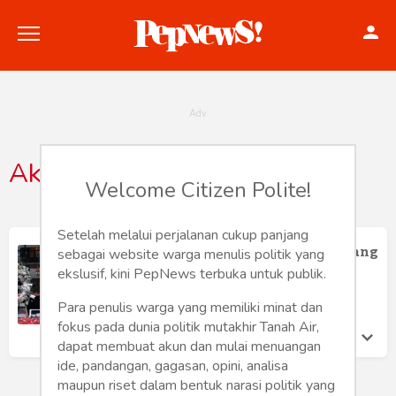
Akuntan
Welcome Citizen Polite!
Politik
Konstitusi
Setelah melalui perjalanan cukup panjang
Ketua KPK Sebaiknya Dipimpin Seorang
sebagai website warga menulis politik yang
Akuntan
Hankam
ekslusif, kini PepNews terbuka untuk publik.
Heni Nuraini
Senin 16 Sep, 2019
Para penulis warga yang memiliki minat dan
Internasional
fokus pada dunia politik mutakhir Tanah Air,
dapat membuat akun dan mulai menuangan
Bisnis
ide, pandangan, gagasan, opini, analisa
maupun riset dalam bentuk narasi politik yang