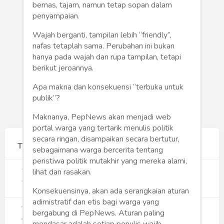
Humaniora
bernas, tajam, namun tetap sopan dalam
penyampaian.
Sketsa
Wajah berganti, tampilan lebih “friendly”,
nafas tetaplah sama. Perubahan ini bukan
Tekno
hanya pada wajah dan rupa tampilan, tetapi
berikut jeroannya.
Gaya
Apa makna dan konsekuensi “terbuka untuk
Wisata
publik”?
Maknanya, PepNews akan menjadi web
Wanita
portal warga yang tertarik menulis politik
secara ringan, disampaikan secara bertutur,
Terpopuler
sebagaimana warga bercerita tentang
peristiwa politik mutakhir yang mereka alami,
1
Gerakan Sehat Berbasis Pesantren:
lihat dan rasakan.
Pengabdian Masyarakat Prodi Spesialis
Keperawatan Medikal Bedah UNIMUS di
350
Konsekuensinya, akan ada serangkaian aturan
Pondok Pesantren Putra UNIMUS
adimistratif dan etis bagi warga yang
2
Semarang
MBG dan Perannya dalam Perluasan
bergabung di PepNews. Aturan paling
Lapangan Kerja
mendasar adalah setiap penulis wajib