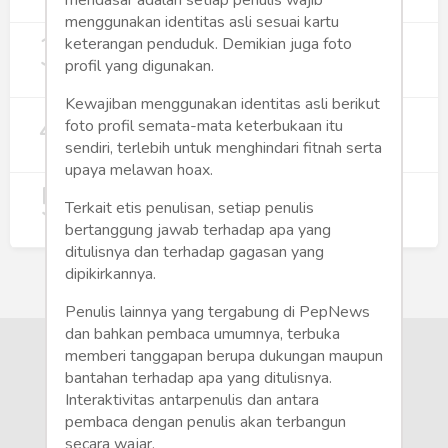
271
menggunakan identitas asli sesuai kartu
3
Digitalisasi Koperasi Merah Putih Buka
keterangan penduduk. Demikian juga foto
Peluang Ekonomi Baru di Desa
profil yang digunakan.
257
Kewajiban menggunakan identitas asli berikut
4
Rumah Subsidi dan Upaya Negara
foto profil semata-mata keterbukaan itu
Wujudkan Hunian Inklusif
sendiri, terlebih untuk menghindari fitnah serta
234
upaya melawan hoax.
5
Koperasi Merah Putih Didorong untuk
Terkait etis penulisan, setiap penulis
Perluas Distribusi Manfaat APBN
bertanggung jawab terhadap apa yang
209
ditulisnya dan terhadap gagasan yang
dipikirkannya.
Penulis lainnya yang tergabung di PepNews
dan bahkan pembaca umumnya, terbuka
memberi tanggapan berupa dukungan maupun
bantahan terhadap apa yang ditulisnya.
Interaktivitas antarpenulis dan antara
pembaca dengan penulis akan terbangun
secara wajar.