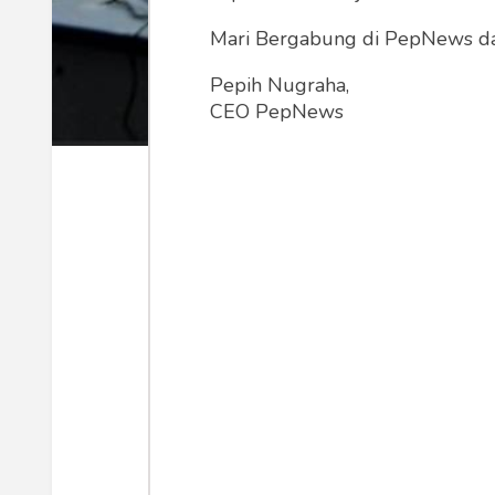
Mari Bergabung di PepNews dan
Pepih Nugraha,
CEO PepNews
Muhadjir Effendy (Foto: Antara)
Kementerian Koordinator bidang P
PMK) menunda acara rencana rembuk 
sedianya akan digelar di Universi
Penundaan ini dilakukan karena mem
berkembang tidak kondusif dan dapa
kontraproduktif.
“Ditunda sampai dengan pemberitahuan