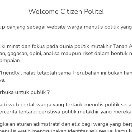
sional Suporter
Welcome Citizen Polite!
bola Ditunda
up panjang sebagai website warga menulis politik yang
a akan membahas suporter dan persepakbolaan
ki minat dan fokus pada dunia politik mutakhir Tanah
 gagasan, opini, analisa maupun riset dalam bentuk nar
 yang harus disuarakan adalah pengusutan tuntas
ampaian.
kum tragedi Kanjuruhan.
“friendly”, nafas tetaplah sama. Perubahan ini bukan h
ya.
 20 Oktober 2022 | 20:47 WIB
0
168
rbuka untuk publik”?
 web portal warga yang tertarik menulis politik secar
cerita tentang peristiwa politik mutakhir yang mereka a
gkaian aturan adimistratif dan etis bagi warga yang b
penulis wajib menggunakan identitas asli sesuai kartu