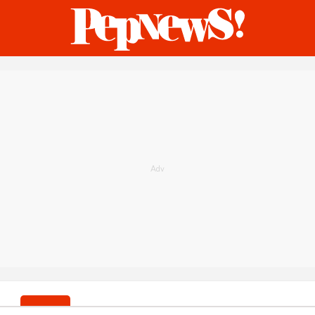
ternasional
Bisnis
Humaniora
Sketsa
gaya