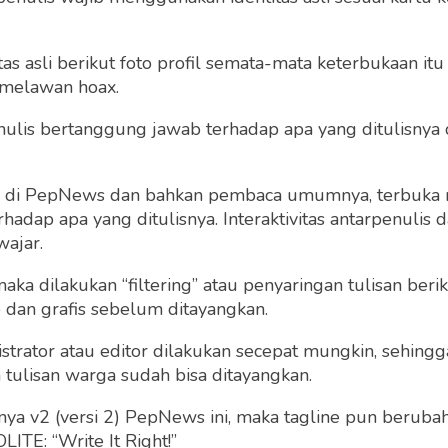
 asli berikut foto profil semata-mata keterbukaan itu s
 melawan hoax.
 penulis bertanggung jawab terhadap apa yang ditulisny
ng di PepNews dan bahkan pembaca umumnya, terbuka
dap apa yang ditulisnya. Interaktivitas antarpenulis
wajar.
 maka dilakukan “filtering” atau penyaringan tulisan ber
o dan grafis sebelum ditayangkan.
strator atau editor dilakukan secepat mungkin, sehin
tulisan warga sudah bisa ditayangkan.
a v2 (versi 2) PepNews ini, maka tagline pun berubah
ITE: “Write It Right!”