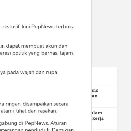
 ekslusif, kini PepNews terbuka
 Air, dapat membuat akun dan
asi politik yang bernas, tajam,
anya pada wajah dan rupa
Terpopuler
1
Gerakan Sehat Berbasis
Pesantren: Pengabdian
Masyarakat Prodi Spesialis
355
a ringan, disampaikan secara
Keperawatan Medikal Bedah
lami, lihat dan rasakan.
UNIMUS di Pondok Pesantren
2
MBG dan Perannya dalam
Putra UNIMUS Semarang
Perluasan Lapangan Kerja
ergabung di PepNews. Aturan
274
 keterangan penduduk. Demikian