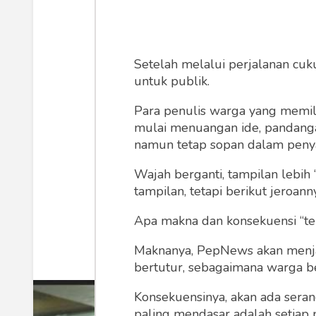
Rembuk Na
Sepak
Setelah melalui perjalanan cuk
untuk publik.
Meski rembuk nasional nantiny
Para penulis warga yang memili
mulai menuangan ide, pandangan,
secara umum, namun poin penting
namun tetap sopan dalam peny
kasus hu
Wajah berganti, tampilan lebih 
tampilan, tetapi berikut jeroann
Anwar Hudiono
Kamis,
Apa makna dan konsekuensi “te
Maknanya, PepNews akan menjadi
bertutur, sebagaimana warga ber
Konsekuensinya, akan ada seran
paling mendasar adalah setiap 