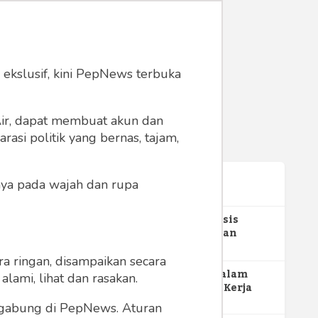
 ekslusif, kini PepNews terbuka
 Air, dapat membuat akun dan
asi politik yang bernas, tajam,
anya pada wajah dan rupa
Terpopuler
1
Gerakan Sehat Berbasis
Pesantren: Pengabdian
Masyarakat Prodi Spesialis
355
Keperawatan Medikal Bedah
a ringan, disampaikan secara
UNIMUS di Pondok Pesantren
2
MBG dan Perannya dalam
lami, lihat dan rasakan.
Putra UNIMUS Semarang
Perluasan Lapangan Kerja
274
ergabung di PepNews. Aturan