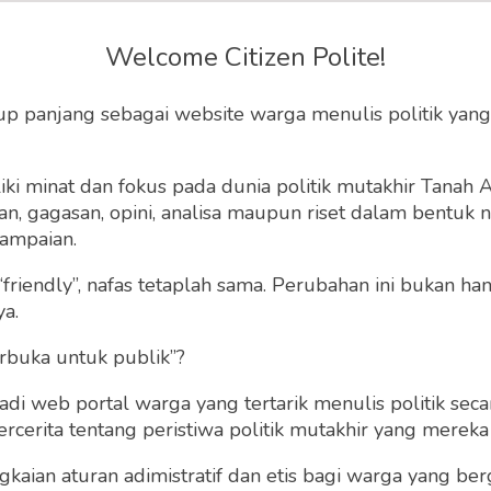
a Laundry Koin yang
Welcome Citizen Polite!
al di Indonesia
up panjang sebagai website warga menulis politik yang
, 9 Juli 2025 | 11:43 WIB
0
52
ki minat dan fokus pada dunia politik mutakhir Tanah
 gagasan, opini, analisa maupun riset dalam bentuk nar
ampaian.
“friendly”, nafas tetaplah sama. Perubahan ini bukan h
ya.
rbuka untuk publik”?
 web portal warga yang tertarik menulis politik secar
cerita tentang peristiwa politik mutakhir yang mereka a
gkaian aturan adimistratif dan etis bagi warga yang b