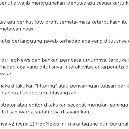
penulis wajib menggunakan identitas asli sesuai kartu
 asli berikut foto profil semata-mata keterbukaan itu s
 melawan hoax.
 penulis bertanggung jawab terhadap apa yang ditulisny
ng di PepNews dan bahkan pembaca umumnya, terbuka
dap apa yang ditulisnya. Interaktivitas antarpenulis
wajar.
 maka dilakukan “filtering” atau penyaringan tulisan ber
o dan grafis sebelum ditayangkan.
strator atau editor dilakukan secepat mungkin, sehin
tulisan warga sudah bisa ditayangkan.
a v2 (versi 2) PepNews ini, maka tagline pun berubah