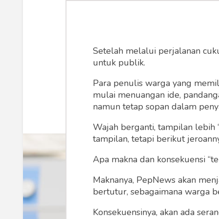
Peluang Usah
Potensi
Setelah melalui perjalanan cuk
untuk publik.
Nando Rifky
Rabu
Para penulis warga yang memili
mulai menuangan ide, pandangan,
namun tetap sopan dalam peny
Wajah berganti, tampilan lebih 
tampilan, tetapi berikut jeroann
Apa makna dan konsekuensi “te
Maknanya, PepNews akan menjadi
bertutur, sebagaimana warga ber
Konsekuensinya, akan ada seran