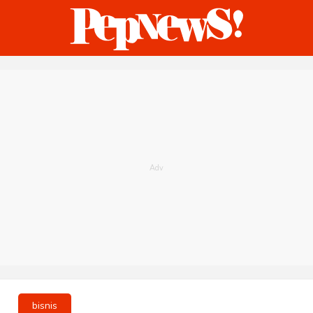
ternasional
Bisnis
Humaniora
Sketsa
bisnis