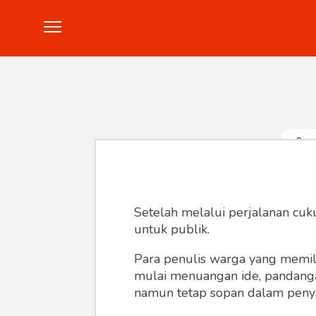
Politik
Konstitusi
Hankam
In
Setelah melalui perjalanan cuk
untuk publik.
Para penulis warga yang memili
mulai menuangan ide, pandangan,
namun tetap sopan dalam peny