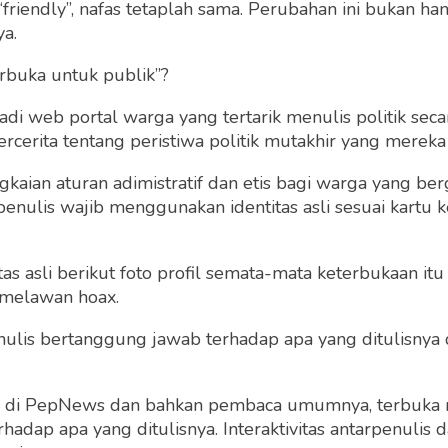
“friendly”, nafas tetaplah sama. Perubahan ini bukan h
ya.
rbuka untuk publik”?
 web portal warga yang tertarik menulis politik secar
cerita tentang peristiwa politik mutakhir yang mereka a
gkaian aturan adimistratif dan etis bagi warga yang b
penulis wajib menggunakan identitas asli sesuai kartu
 asli berikut foto profil semata-mata keterbukaan itu s
 melawan hoax.
 penulis bertanggung jawab terhadap apa yang ditulisny
ng di PepNews dan bahkan pembaca umumnya, terbuka
dap apa yang ditulisnya. Interaktivitas antarpenulis