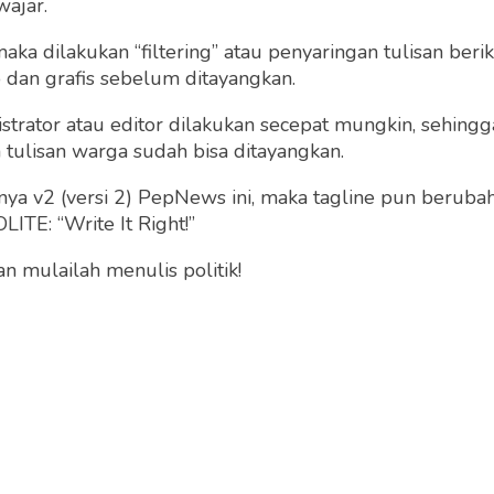
wajar.
 maka dilakukan “filtering” atau penyaringan tulisan ber
o dan grafis sebelum ditayangkan.
strator atau editor dilakukan secepat mungkin, sehin
tulisan warga sudah bisa ditayangkan.
a v2 (versi 2) PepNews ini, maka tagline pun berubah
ITE: “Write It Right!”
 mulailah menulis politik!