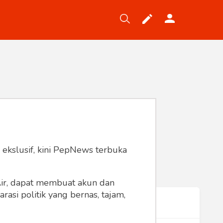
Tekno
Gaya
Wisata
Wanita
 ekslusif, kini PepNews terbuka
 Air, dapat membuat akun dan
asi politik yang bernas, tajam,
Terpopuler